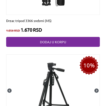
Drzac tripod 3366 srebrni (MS)
1.670
RSD
1.856
RSD
DODAJ U KORPU
10%