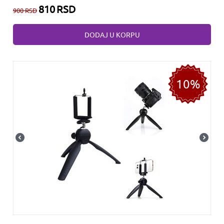
810
RSD
900
RSD
DODAJ U KORPU
10%