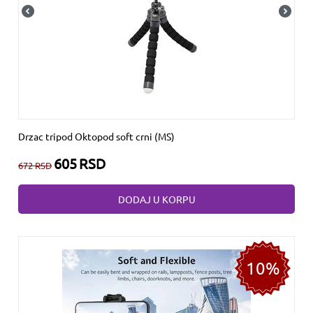
Drzac tripod Oktopod soft crni (MS)
605
RSD
672
RSD
DODAJ U KORPU
10%