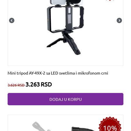
Mini tripod AY-49X-2 sa LED svetlima i mikrofonom crni
3.263
RSD
3.626
RSD
DODAJ U KORPU
10%