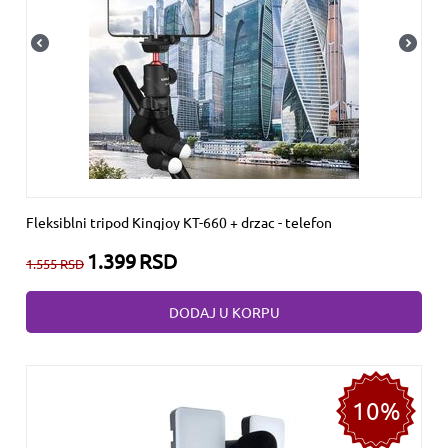
Fleksiblni tripod Kingjoy KT-660 + drzac - telefon
1.399
RSD
1.555
RSD
DODAJ U KORPU
10%