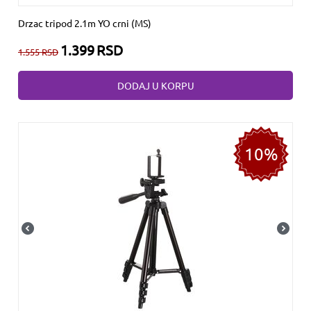
Drzac tripod 2.1m YO crni (MS)
1.399
RSD
1.555
RSD
DODAJ U KORPU
10%