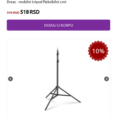
Drzac - mobilni tripod fleksibilni crni
518
RSD
576
RSD
DODAJ U KORPU
10%