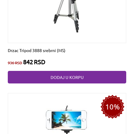
Drzac Tripod 3888 srebrni (MS)
842
RSD
936
RSD
DODAJ U KORPU
10%