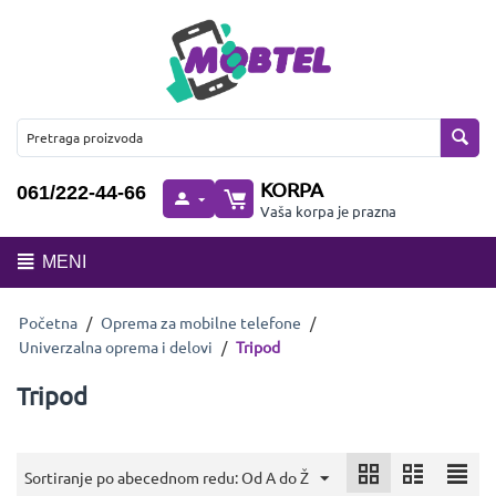
KORPA
061/222-44-66
Vaša korpa je prazna
MENI
Početna
/
Oprema za mobilne telefone
/
Univerzalna oprema i delovi
/
Tripod
Tripod
Sortiranje po abecednom redu: Od A do Ž