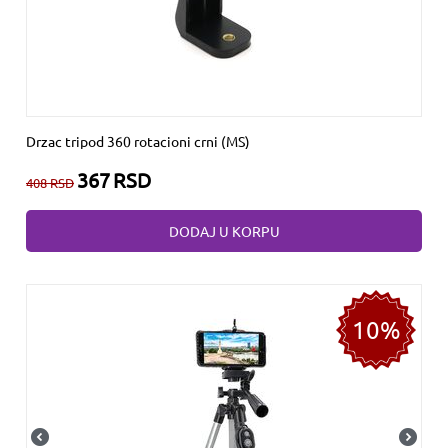
Drzac tripod 360 rotacioni crni (MS)
367
RSD
408
RSD
DODAJ U KORPU
10%