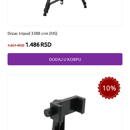
Drzac tripod 3388 crni (MS)
1.486
RSD
1.651
RSD
DODAJ U KORPU
10%