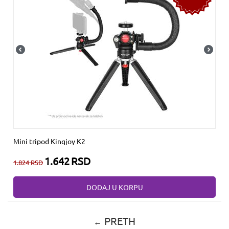
Mini tripod Kingjoy K2
1.642
RSD
1.824
RSD
DODAJ U KORPU
PRETH