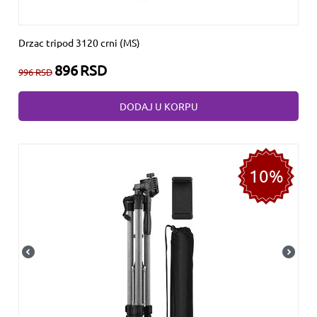
Drzac tripod 3120 crni (MS)
896
RSD
996
RSD
DODAJ U KORPU
10%