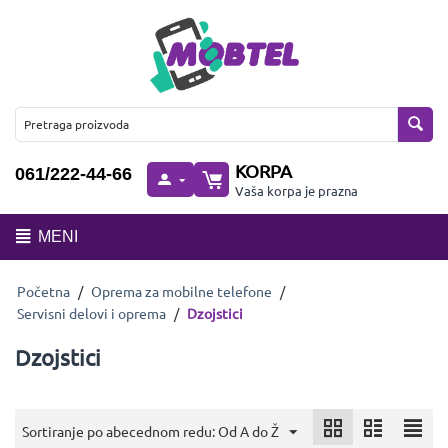
KORPA
061/222-44-66
Vaša korpa je prazna
MENI
Početna
/
Oprema za mobilne telefone
/
Servisni delovi i oprema
/
Dzojstici
Dzojstici
Sortiranje po abecednom redu: Od A do Ž