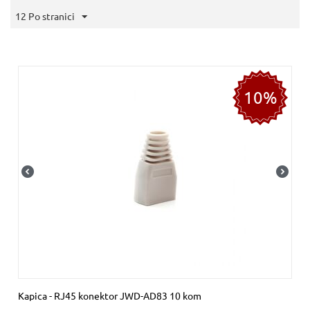
12 Po stranici
10%
Kapica - RJ45 konektor JWD-AD83 10 kom