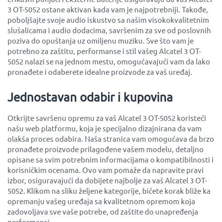
3 OT-5052 ostane aktivan kada vam je najpotrebniji. Takođe,
poboljšajte svoje audio iskustvo sa našim visokokvalitetnim
slušalicama i audio dodacima, savršenim za sve od poslovnih
poziva do opuštanja uz omiljenu muziku. Sve što vam je
potrebno za zaštitu, performanse i stil vašeg Alcatel 3 OT-
5052 nalazi se na jednom mestu, omogućavajući vam da lako
pronađete i odaberete idealne proizvode za vaš uređaj.
Jednostavan odabir i kupovina
Otkrijte savršenu opremu za vaš Alcatel 3 OT-5052 koristeći
našu web platformu, koja je specijalno dizajnirana da vam
olakša proces odabira. Naša stranica vam omogućava da brzo
pronađete proizvode prilagođene vašem modelu, detaljno
opisane sa svim potrebnim informacijama o kompatibilnosti i
korisničkim ocenama. Ovo vam pomaže da napravite pravi
izbor, osiguravajući da dobijete najbolje za vaš Alcatel 3 OT-
5052. Klikom na sliku željene kategorije, bićete korak bliže ka
opremanju vašeg uređaja sa kvalitetnom opremom koja
zadovoljava sve vaše potrebe, od zaštite do unapređenja
performansi.