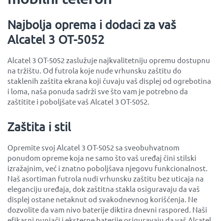
Najbolja oprema i dodaci za vaš
Alcatel 3 OT-5052
Alcatel 3 OT-5052 zaslužuje najkvalitetniju opremu dostupnu
na tržištu. Od futrola koje nude vrhunsku zaštitu do
staklenih zaštita ekrana koji čuvaju vaš displej od ogrebotina
i loma, naša ponuda sadrži sve što vam je potrebno da
zaštitite i poboljšate vaš Alcatel 3 OT-5052.
Zaštita i stil
Opremite svoj Alcatel 3 OT-5052 sa sveobuhvatnom
ponudom opreme koja ne samo što vaš uređaj čini stilski
izražajnim, već i znatno poboljšava njegovu funkcionalnost.
Naš asortiman futrola nudi vrhunsku zaštitu bez uticaja na
eleganciju uređaja, dok zaštitna stakla osiguravaju da vaš
displej ostane netaknut od svakodnevnog korišćenja. Ne
dozvolite da vam nivo baterije diktira dnevni raspored. Naši
efikasni punjači i eksterne baterije osiguravaju da vaš Alcatel