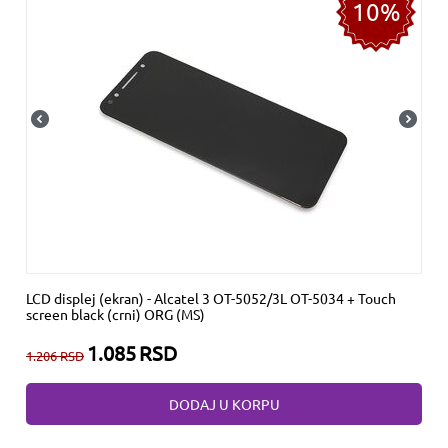
10%
LCD displej (ekran) - Alcatel 3 OT-5052/3L OT-5034 + Touch
screen black (crni) ORG (MS)
1.085
RSD
1.206
RSD
DODAJ U KORPU