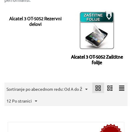
Alcatel 3 OT-5052 Rezervni
delovi
Alcatel 3 OT-5052 Zaštitne
folije
Sortiranje po abecednom redu: Od A do Ž
12 Po stranici