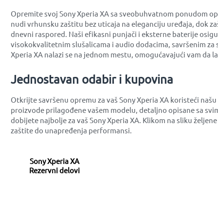
Opremite svoj Sony Xperia XA sa sveobuhvatnom ponudom opreme
nudi vrhunsku zaštitu bez uticaja na eleganciju uređaja, dok z
dnevni raspored. Naši efikasni punjači i eksterne baterije osig
visokokvalitetnim slušalicama i audio dodacima, savršenim za 
Xperia XA nalazi se na jednom mestu, omogućavajući vam da la
Jednostavan odabir i kupovina
Otkrijte savršenu opremu za vaš Sony Xperia XA koristeći našu
proizvode prilagođene vašem modelu, detaljno opisane sa svim
dobijete najbolje za vaš Sony Xperia XA. Klikom na sliku želje
zaštite do unapređenja performansi.
Sony Xperia XA
Rezervni delovi