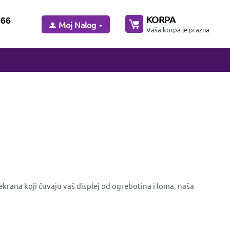
KORPA
-66
Moj Nalog
Vaša korpa je prazna
krana koji čuvaju vaš displej od ogrebotina i loma, naša