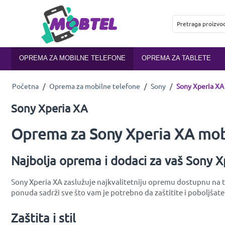
OPREMA ZA MOBILNE TELEFONE
OPREMA ZA TABLETE
Početna
/
Oprema za mobilne telefone
/
Sony
/
Sony Xperia XA
Sony Xperia XA
Oprema za Sony Xperia XA mobi
Najbolja oprema i dodaci za vaš Sony X
Sony Xperia XA zaslužuje najkvalitetniju opremu dostupnu na tr
ponuda sadrži sve što vam je potrebno da zaštitite i poboljšate
Zaštita i stil