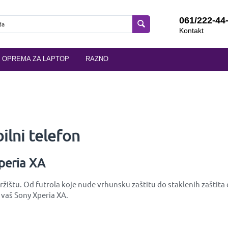
061/222-44
Kontakt
OPREMA ZA LAPTOP
RAZNO
lni telefon
peria XA
žištu. Od futrola koje nude vrhunsku zaštitu do staklenih zaštita e
 vaš Sony Xperia XA.