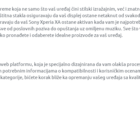
 koja ne samo što vaš uređaj čini stilski izražajnim, već i znat
aštitna stakla osiguravaju da vaš displej ostane netaknut od svako
uravaju da vaš Sony Xperia XA ostane aktivan kada vam je najpotreb
sve od poslovnih poziva do opuštanja uz omiljenu muziku. Sve što v
ko pronađete i odaberete idealne proizvode za vaš uređaj.
 web platformu, koja je specijalno dizajnirana da vam olakša pro
 potrebnim informacijama o kompatibilnosti i korisničkim ocenam
ne kategorije, bićete korak bliže ka opremanju vašeg uređaja sa k