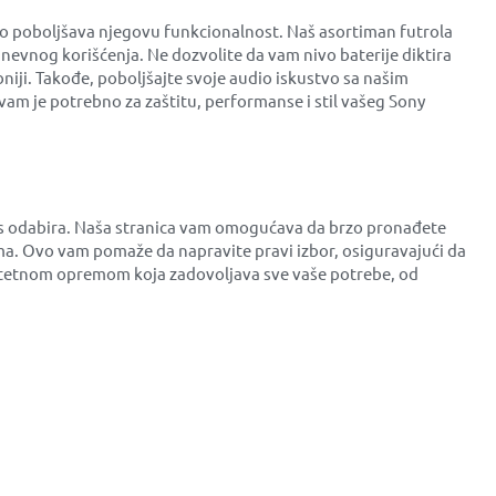
no poboljšava njegovu funkcionalnost. Naš asortiman futrola
dnevnog korišćenja. Ne dozvolite da vam nivo baterije diktira
niji. Takođe, poboljšajte svoje audio iskustvo sa našim
am je potrebno za zaštitu, performanse i stil vašeg Sony
ces odabira. Naša stranica vam omogućava da brzo pronađete
a. Ovo vam pomaže da napravite pravi izbor, osiguravajući da
valitetnom opremom koja zadovoljava sve vaše potrebe, od