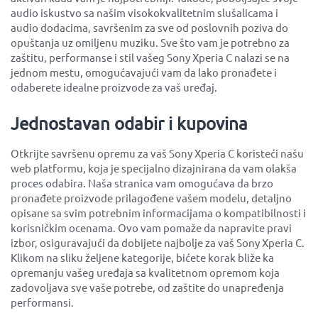
audio iskustvo sa našim visokokvalitetnim slušalicama i
audio dodacima, savršenim za sve od poslovnih poziva do
opuštanja uz omiljenu muziku. Sve što vam je potrebno za
zaštitu, performanse i stil vašeg Sony Xperia C nalazi se na
jednom mestu, omogućavajući vam da lako pronađete i
odaberete idealne proizvode za vaš uređaj.
Jednostavan odabir i kupovina
Otkrijte savršenu opremu za vaš Sony Xperia C koristeći našu
web platformu, koja je specijalno dizajnirana da vam olakša
proces odabira. Naša stranica vam omogućava da brzo
pronađete proizvode prilagođene vašem modelu, detaljno
opisane sa svim potrebnim informacijama o kompatibilnosti i
korisničkim ocenama. Ovo vam pomaže da napravite pravi
izbor, osiguravajući da dobijete najbolje za vaš Sony Xperia C.
Klikom na sliku željene kategorije, bićete korak bliže ka
opremanju vašeg uređaja sa kvalitetnom opremom koja
zadovoljava sve vaše potrebe, od zaštite do unapređenja
performansi.