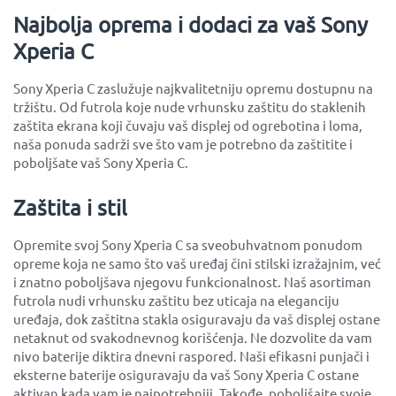
Najbolja oprema i dodaci za vaš Sony
Xperia C
Sony Xperia C zaslužuje najkvalitetniju opremu dostupnu na
tržištu. Od futrola koje nude vrhunsku zaštitu do staklenih
zaštita ekrana koji čuvaju vaš displej od ogrebotina i loma,
naša ponuda sadrži sve što vam je potrebno da zaštitite i
poboljšate vaš Sony Xperia C.
Zaštita i stil
Opremite svoj Sony Xperia C sa sveobuhvatnom ponudom
opreme koja ne samo što vaš uređaj čini stilski izražajnim, već
i znatno poboljšava njegovu funkcionalnost. Naš asortiman
futrola nudi vrhunsku zaštitu bez uticaja na eleganciju
uređaja, dok zaštitna stakla osiguravaju da vaš displej ostane
netaknut od svakodnevnog korišćenja. Ne dozvolite da vam
nivo baterije diktira dnevni raspored. Naši efikasni punjači i
eksterne baterije osiguravaju da vaš Sony Xperia C ostane
aktivan kada vam je najpotrebniji. Takođe, poboljšajte svoje