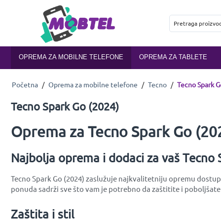
OPREMA ZA MOBILNE TELEFONE
OPREMA ZA TABLETE
Početna
/
Oprema za mobilne telefone
/
Tecno
/
Tecno Spark G
Tecno Spark Go (2024)
Oprema za Tecno Spark Go (202
Najbolja oprema i dodaci za vaš Tecno
Tecno Spark Go (2024) zaslužuje najkvalitetniju opremu dostupn
ponuda sadrži sve što vam je potrebno da zaštitite i poboljšate
Zaštita i stil