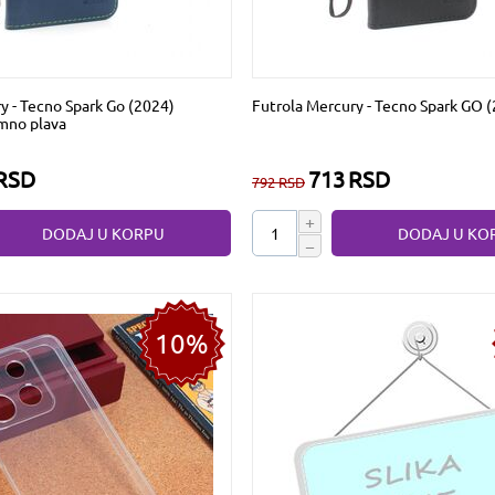
y - Tecno Spark Go (2024)
Futrola Mercury - Tecno Spark GO (
mno plava
RSD
713
RSD
792
RSD
+
DODAJ U KORPU
DODAJ U KO
−
10%