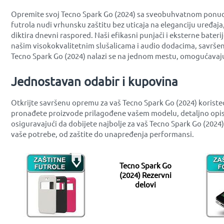
Opremite svoj Tecno Spark Go (2024) sa sveobuhvatnom ponudom
futrola nudi vrhunsku zaštitu bez uticaja na eleganciju uređaj
diktira dnevni raspored. Naši efikasni punjači i eksterne bater
našim visokokvalitetnim slušalicama i audio dodacima, savršen
Tecno Spark Go (2024) nalazi se na jednom mestu, omogućavaju
Jednostavan odabir i kupovina
Otkrijte savršenu opremu za vaš Tecno Spark Go (2024) koriste
pronađete proizvode prilagođene vašem modelu, detaljno opis
osiguravajući da dobijete najbolje za vaš Tecno Spark Go (2024
vaše potrebe, od zaštite do unapređenja performansi.
Tecno Spark Go
(2024) Rezervni
delovi