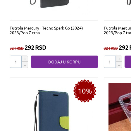
Futrola Mercury - Tecno Spark Go (2024)
Futrola Mercur
2023/Pop 7 crna
2023/Pop 7 ta
292
RSD
292
324
RSD
324
RSD
+
+
DODAJ U KORPU
−
−
10%