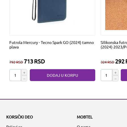
Futrola Mercury - Tecno Spark GO (2024) tamno
Silikonska futr
plava
(2024) 2023/P
713
RSD
292
792
RSD
324
RSD
+
+
DODAJ U KORPU
−
−
KORSIČKI DEO
MOBTEL
Prijavi se
O nama