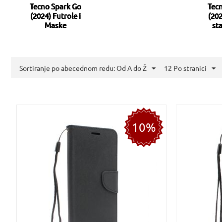
Tecno Spark Go
Tec
(2024) Futrole i
(202
Maske
sta
Sortiranje po abecednom redu: Od A do Ž
12 Po stranici
10%