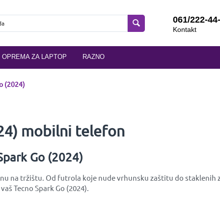
061/222-44
Kontakt
OPREMA ZA LAPTOP
RAZNO
o (2024)
4) mobilni telefon
 Spark Go (2024)
u na tržištu. Od futrola koje nude vrhunsku zaštitu do staklenih za
 vaš Tecno Spark Go (2024).