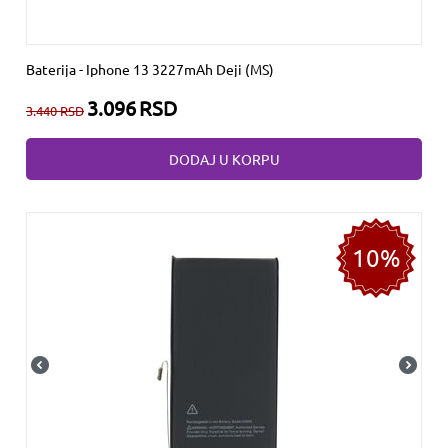
Baterija - Iphone 13 3227mAh Deji (MS)
3.096
RSD
3.440
RSD
DODAJ U KORPU
10%