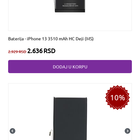
Baterija - iPhone 13 3510 mAh HC Deji (MS)
2.636
RSD
2.929
RSD
DODAJ U KORPU
10%