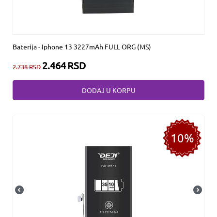
Baterija - Iphone 13 3227mAh FULL ORG (MS)
2.464
RSD
2.738
RSD
DODAJ U KORPU
10%