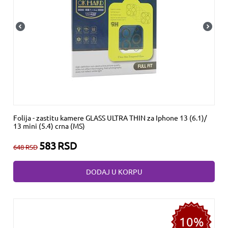
Folija - zastitu kamere GLASS ULTRA THIN za Iphone 13 (6.1)/
13 mini (5.4) crna (MS)
583
RSD
648
RSD
DODAJ U KORPU
10%