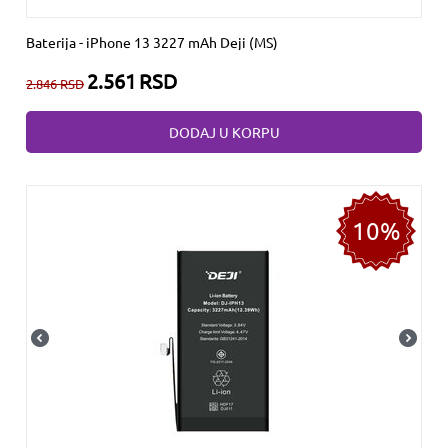
Baterija - iPhone 13 3227 mAh Deji (MS)
2.561
RSD
2.846
RSD
DODAJ U KORPU
10%