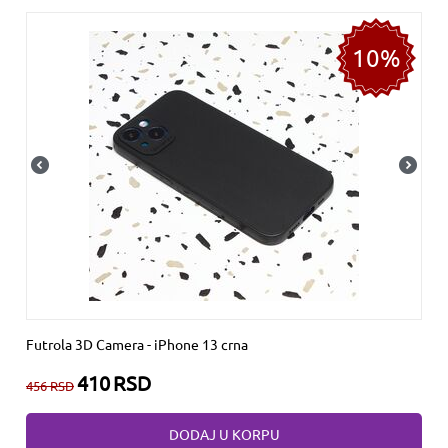
10%
Futrola 3D Camera - iPhone 13 crna
410
RSD
456
RSD
DODAJ U KORPU