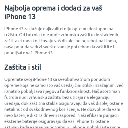
Najbolja oprema i dodaci za vaš
iPhone 13
iPhone 13 zaslužuje najkvalitetniju opremu dostupnu na
tržištu. Od futrola koje nude vrhunsku zaštitu do staklenih
zaštita ekrana koji čuvaju vaš displej od ogrebotina i loma,
naša ponuda sadrži sve što vam je potrebno da zaštitite i
poboljšate vaš iPhone 13.
Zaštita i stil
Opremite svoj iPhone 13 sa sveobuhvatnom ponudom
opreme koja ne samo što vaš uređaj čini stilski izražajnim, već
i znatno poboljšava njegovu funkcionalnost. Naš asortiman
futrola nudi vrhunsku zaštitu bez uticaja na eleganciju
uređaja, dok zaštitna stakla osiguravaju da vaš displej ostane
netaknut od svakodnevnog korišćenja. Ne dozvolite da vam
nivo baterije diktira dnevni raspored. Naši efikasni punjači i
eksterne baterije osiguravaju da vaš iPhone 13 ostane
aktivan kada vam je najpotrebniji. Takođe, poboljšajte svoje