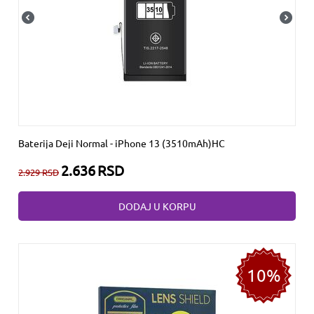
Baterija Deji Normal - iPhone 13 (3510mAh)HC
2.636
RSD
2.929
RSD
DODAJ U KORPU
10%