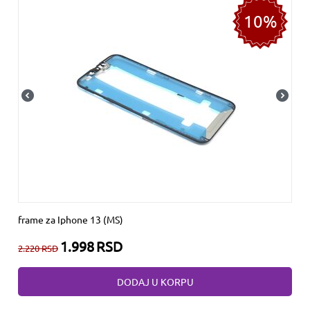
10%
frame za Iphone 13 (MS)
1.998
RSD
2.220
RSD
DODAJ U KORPU