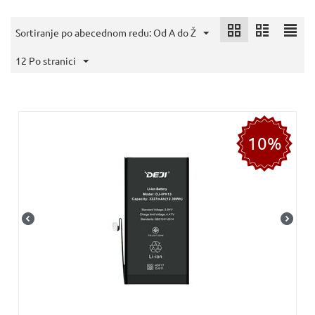
Sortiranje po abecednom redu: Od A do Ž
12 Po stranici
10%