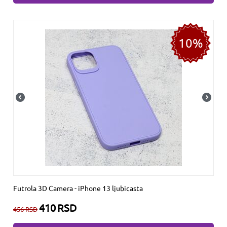
10%
Futrola 3D Camera - iPhone 13 ljubicasta
410
RSD
456
RSD