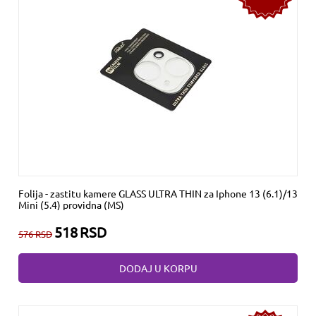
Folija - zastitu kamere GLASS ULTRA THIN za Iphone 13 (6.1)/13
Mini (5.4) providna (MS)
518
RSD
576
RSD
DODAJ U KORPU