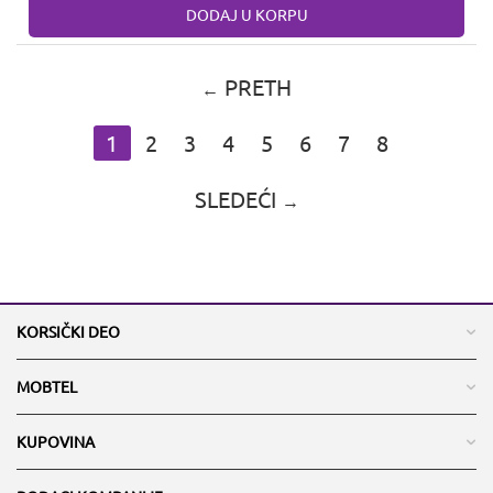
DODAJ U KORPU
PRETH
1
2
3
4
5
6
7
8
SLEDEĆI
KORSIČKI DEO
MOBTEL
KUPOVINA