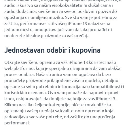
audio iskustvo sa našim visokokvalitetnim slušalicama i
audio dodacima, savršenim za sve od poslovnih poziva do
opuštanja uz omiljenu muziku. Sve što vam je potrebno za
zaštitu, performanse i stil vašeg iPhone 13 nalazi se na
jednom mestu, omogućavajući vam da lako pronađete i
odaberete idealne proizvode za vaš uređaj.
Jednostavan odabir i kupovina
Otkrijte savršenu opremu za vaš iPhone 13 koristeći našu
web platformu, koja je specijalno dizajnirana da vam olakša
proces odabira. Naša stranica vam omogućava da brzo
pronađete proizvode prilagođene vašem modelu, detaljno
opisane sa svim potrebnim informacijama o kompatibilnosti i
korisničkim ocenama. Ovo vam pomaže da napravite pravi
izbor, osiguravajući da dobijete najbolje za vaš iPhone 13.
Klikom na sliku željene kategorije, bićete korak bliže ka
opremanju vašeg uređaja sa kvalitetnom opremom koja
zadovoljava sve vaše potrebe, od zaštite do unapređenja
performansi.