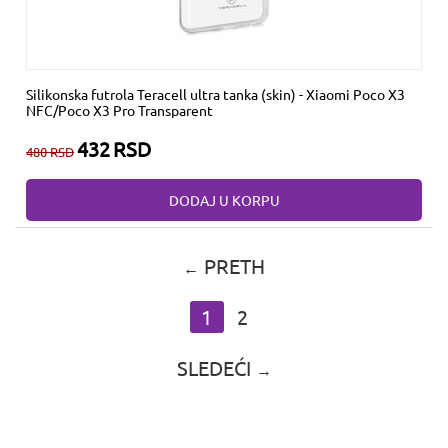
Silikonska futrola Teracell ultra tanka (skin) - Xiaomi Poco X3
NFC/Poco X3 Pro Transparent
432
RSD
480
RSD
DODAJ U KORPU
PRETH
1
2
SLEDEĆI