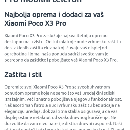
Najbolja oprema i dodaci za vaš
Xiaomi Poco X3 Pro
Xiaomi Poco X3 Pro zaslužuje najkvalitetniju opremu
dostupnu na tržištu. Od futrola koje nude vrhunsku zaštitu
do staklenih zaštita ekrana koji čuvaju vaš displej od
ogrebotina i loma, naša ponuda sadrži sve što vam je
potrebno da zaštitite i poboljšate vaš Xiaomi Poco X3 Pro.
Zaštita i stil
Opremite svoj Xiaomi Poco X3 Pro sa sveobuhvatnom
ponudom opreme koja ne samo što vaš uređaj čini stilski
izražajnim, već i znatno poboljšava njegovu funkcionalnost.
Naš asortiman futrola nudi vrhunsku zaštitu bez uticaja na
eleganciju uređaja, dok zaštitna stakla osiguravaju da vaš
displej ostane netaknut od svakodnevnog korišćenja. Ne
dozvolite da vam nivo baterije diktira dnevni raspored. Naši
efikasni punjači i eksterne baterije osiguravaju da vaš Xiaomi