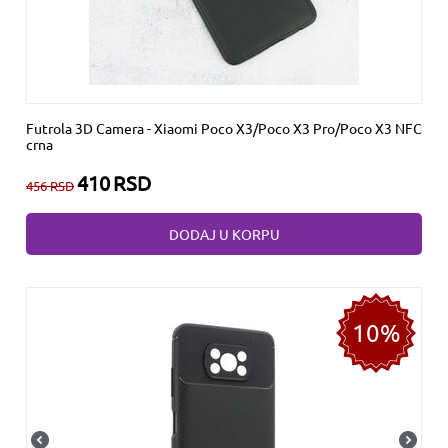
Futrola 3D Camera - Xiaomi Poco X3/Poco X3 Pro/Poco X3 NFC
crna
410
RSD
456
RSD
DODAJ U KORPU
10%