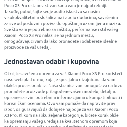
Poco X3 Pro ostane aktivan kada vam je najpotrebniji.
Takođe, poboljšajte svoje audio iskustvo sa našim
visokokvalitetnim slušalicama i audio dodacima, savršenim
za sve od poslovnih poziva do opuštanja uz omiljenu muziku.
Sve što vam je potrebno za zaštitu, performanse i stil vašeg
Xiaomi Poco X3 Pro nalazi se na jednom mestu,
omogućavajući vam da lako pronađete i odaberete idealne
proizvode za vaš uređaj.
Jednostavan odabir i kupovina
Otkrijte savršenu opremu za vaš Xiaomi Poco X3 Pro koristeći
našu web platformu, koja je specijalno dizajnirana da vam
olakša proces odabira. Naša stranica vam omogućava da brzo
pronađete proizvode prilagođene vašem modelu, detaljno
opisane sa svim potrebnim informacijama o kompatibilnosti i
korisničkim ocenama. Ovo vam pomaže da napravite pravi
izbor, osiguravajući da dobijete najbolje za vaš Xiaomi Poco
X3 Pro. Klikom na sliku željene kategorije, bićete korak bliže
ka opremanju vašeg uređaja sa kvalitetnom opremom koja
zadovoljava sve vaše potrebe, od zaštite do unapređenja