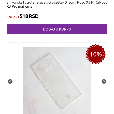
Silikonska futrola Teracell Giulietta - Xiaomi Poco X3 NFC/Poco
X3 Pro mat crna
518
RSD
576
RSD
DODAJ U KORPU
10%