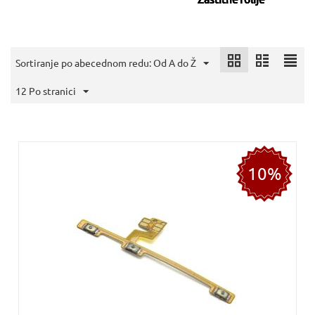
Sortiranje po abecednom redu: Od A do Ž
12 Po stranici
10%