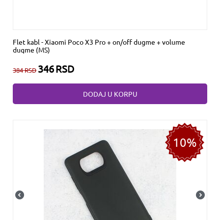
Flet kabl - Xiaomi Poco X3 Pro + on/off dugme + volume
dugme (MS)
346
RSD
384
RSD
DODAJ U KORPU
10%