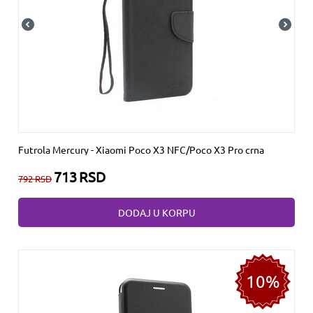
Futrola Mercury - Xiaomi Poco X3 NFC/Poco X3 Pro crna
713
RSD
792
RSD
DODAJ U KORPU
10%