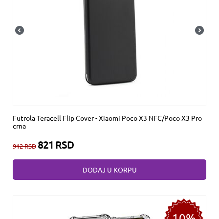
Futrola Teracell Flip Cover - Xiaomi Poco X3 NFC/Poco X3 Pro
crna
821
RSD
912
RSD
DODAJ U KORPU
10%