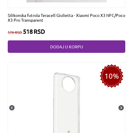
Silikonska futrola Teracell Giulietta - Xiaomi Poco X3 NFC/Poco
X3 Pro Transparent
518
RSD
576
RSD
DODAJ U KORPU
10%