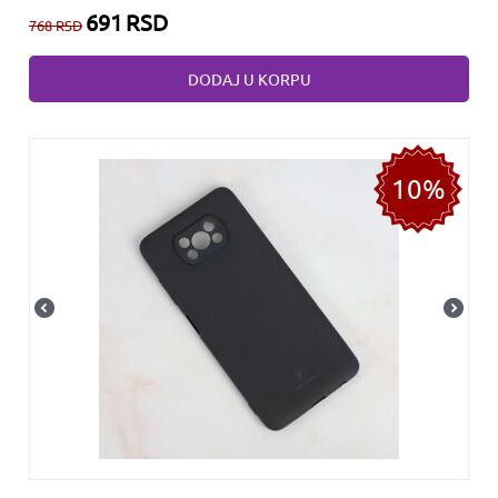
691
RSD
768
RSD
DODAJ U KORPU
10%