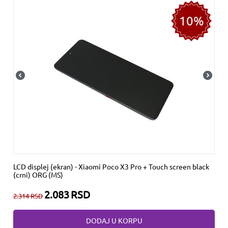
10%
LCD displej (ekran) - Xiaomi Poco X3 Pro + Touch screen black
(crni) ORG (MS)
2.083
RSD
2.314
RSD
DODAJ U KORPU