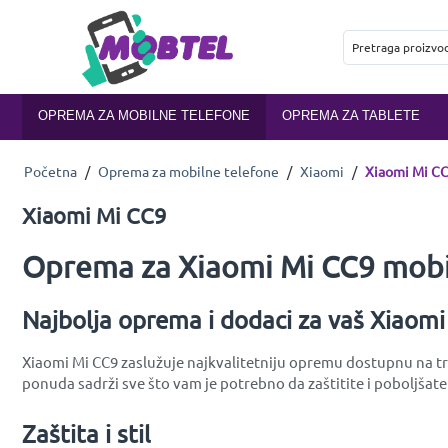
OPREMA ZA MOBILNE TELEFONE
OPREMA ZA TABLETE
Početna
/
Oprema za mobilne telefone
/
Xiaomi
/
Xiaomi Mi C
Xiaomi Mi CC9
Oprema za Xiaomi Mi CC9 mobil
Najbolja oprema i dodaci za vaš Xiaom
Xiaomi Mi CC9 zaslužuje najkvalitetniju opremu dostupnu na trž
ponuda sadrži sve što vam je potrebno da zaštitite i poboljšate
Zaštita i stil