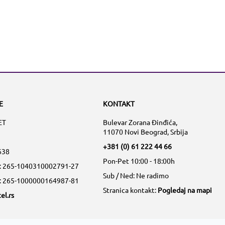
E
KONTAKT
ET
Bulevar Zorana Đinđića,
11070 Novi Beograd, Srbija
+381 (0) 61 222 44 66
638
Pon-Pet 10:00 - 18:00h
a: 265-1040310002791-27
Sub / Ned: Ne radimo
a: 265-1000000164987-81
Stranica kontakt:
Pogledaj na mapi
el.rs