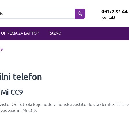
061/222-44
Kontakt
OPREMA ZA LAPTOP
RAZNO
C9
ni telefon
i Mi CC9
ištu. Od futrola koje nude vrhunsku zaštitu do staklenih zaštita ek
 vaš Xiaomi Mi CC9.