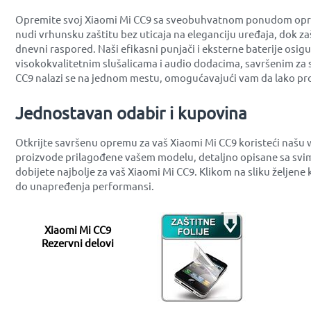
Opremite svoj Xiaomi Mi CC9 sa sveobuhvatnom ponudom opreme 
nudi vrhunsku zaštitu bez uticaja na eleganciju uređaja, dok z
dnevni raspored. Naši efikasni punjači i eksterne baterije osig
visokokvalitetnim slušalicama i audio dodacima, savršenim za 
CC9 nalazi se na jednom mestu, omogućavajući vam da lako pro
Jednostavan odabir i kupovina
Otkrijte savršenu opremu za vaš Xiaomi Mi CC9 koristeći našu 
proizvode prilagođene vašem modelu, detaljno opisane sa svim
dobijete najbolje za vaš Xiaomi Mi CC9. Klikom na sliku željen
do unapređenja performansi.
Xiaomi Mi CC9
Rezervni delovi