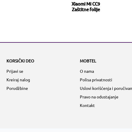
Xiaomi Mi CC9
Zaštitne folije
KORSIČKI DEO
MOBTEL
Prijavi se
O nama
Kreiraj nalog
Polisa privatnosti
Porudžbine
Uslovi korišćenja i poručivan
Pravo na odustajanje
Kontakt