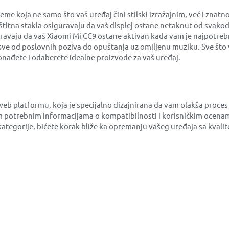
koja ne samo što vaš uređaj čini stilski izražajnim, već i znatn
aštitna stakla osiguravaju da vaš displej ostane netaknut od svako
uravaju da vaš Xiaomi Mi CC9 ostane aktivan kada vam je najpotrebn
sve od poslovnih poziva do opuštanja uz omiljenu muziku. Sve što v
nađete i odaberete idealne proizvode za vaš uređaj.
web platformu, koja je specijalno dizajnirana da vam olakša proc
 potrebnim informacijama o kompatibilnosti i korisničkim ocenam
e kategorije, bićete korak bliže ka opremanju vašeg uređaja sa kva