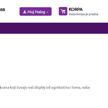
KORPA
-66
Moj Nalog
Vaša korpa je prazna
rana koji čuvaju vaš displej od ogrebotina i loma, naša