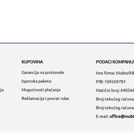
KUPOVINA
PODACI KOMPANIJ
Garancija na proizvode
Ime firme: MobtelN
Isporuka paketa
PIB: 109269781
ja
Mogućnosti plaćanja
Matični broj:
64056
Reklamacija i povrat robe
Broj tekućeg račun
Broj tekućeg račun
E-mail:
office@mobt