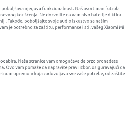
o poboljšava njegovu funkcionalnost. Naš asortiman futrola
dnevnog korišćenja. Ne dozvolite da vam nivo baterije diktira
iji. Takođe, poboljšajte svoje audio iskustvo sa našim
am je potrebno za zaštitu, performanse i stil vašeg Xiaomi Mi
es odabira. Naša stranica vam omogućava da brzo pronađete
a. Ovo vam pomaže da napravite pravi izbor, osiguravajući da
litetnom opremom koja zadovoljava sve vaše potrebe, od zaštite