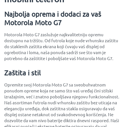
Najbolja oprema i dodaci za vaš
Motorola Moto G7
Motorola Moto G7 zaslužuje najkvalitetniju opremu
dostupnu na tržištu. Od futrola koje nude vrhunsku zaštitu
do staklenih zaštita ekrana koji čuvaju vaš displej od
ogrebotina i loma, naša ponuda sadrži sve što vam je
potrebno da zaštitite i poboljšate vaš Motorola Moto G7.
Zaštita i stil
Opremite svoj Motorola Moto G7 sa sveobuhvatnom
ponudom opreme koja ne samo što vaš uređaj čini stilski
izražajnim, već i znatno poboljšava njegovu funkcionalnost.
Naš asortiman futrola nudi vrhunsku zaštitu bez uticaja na
eleganciju uređaja, dok zaštitna stakla osiguravaju da vaš
displej ostane netaknut od svakodnevnog korišćenja. Ne
dozvolite da vam nivo baterije diktira dnevni raspored. Naši
efikasni punjači i eksterne baterije osiguravaju da vaš