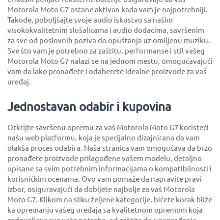
Motorola Moto G7 ostane aktivan kada vam je najpotrebniji.
Takođe, poboljšajte svoje audio iskustvo sa našim
visokokvalitetnim slušalicama i audio dodacima, savršenim
za sve od poslovnih poziva do opuštanja uz omiljenu muziku.
Sve što vam je potrebno za zaštitu, performanse i stil vašeg
Motorola Moto G7 nalazi se na jednom mestu, omogućavajući
vam da lako pronađete i odaberete idealne proizvode za vaš
uređaj.
Jednostavan odabir i kupovina
Otkrijte savršenu opremu za vaš Motorola Moto G7 koristeći
našu web platformu, koja je specijalno dizajnirana da vam
olakša proces odabira. Naša stranica vam omogućava da brzo
pronađete proizvode prilagođene vašem modelu, detaljno
opisane sa svim potrebnim informacijama o kompatibilnosti i
korisničkim ocenama. Ovo vam pomaže da napravite pravi
izbor, osiguravajući da dobijete najbolje za vaš Motorola
Moto G7. Klikom na sliku željene kategorije, bićete korak bliže
ka opremanju vašeg uređaja sa kvalitetnom opremom koja
zadovoljava sve vaše potrebe, od zaštite do unapređenja