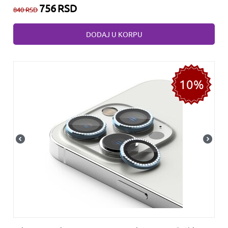
756
RSD
840
RSD
DODAJ U KORPU
10%