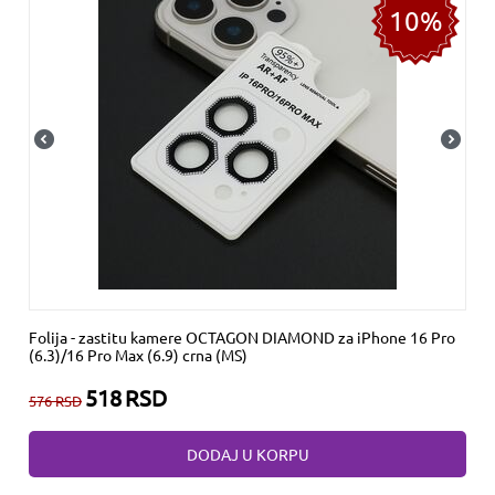
10%
Folija - zastitu kamere OCTAGON DIAMOND za iPhone 16 Pro
(6.3)/16 Pro Max (6.9) crna (MS)
518
RSD
576
RSD
DODAJ U KORPU