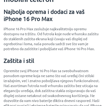
Najbolja oprema i dodaci za vaš
iPhone 16 Pro Max
iPhone 16 Pro Max zaslužuje najkvalitetniju opremu
dostupnu na tržištu. Od futrola koje nude vrhunsku zaštitu
do staklenih zaštita ekrana koji čuvaju vaš displej od
ogrebotina i loma, naša ponuda sadrži sve što vam je
potrebno da zaštitite i poboljšate vaš iPhone 16 Pro Max.
Zaštita i stil
Opremite svoj iPhone 16 Pro Max sa sveobuhvatnom
ponudom opreme koja ne samo što vaš uređaj čini stilski
izražajnim, već i znatno poboljšava njegovu funkcionalnost.
Naš asortiman futrola nudi vrhunsku zaštitu bez uticaja na
eleganciju uređaja, dok zaštitna stakla osiguravaju da vaš
displej ostane netaknut od svakodnevnog korišćenja. Ne
dozvolite da vam nivo baterije diktira dnevni raspored. Naši
efikasni punjači i eksterne baterije osiguravaju da vaš iPhone