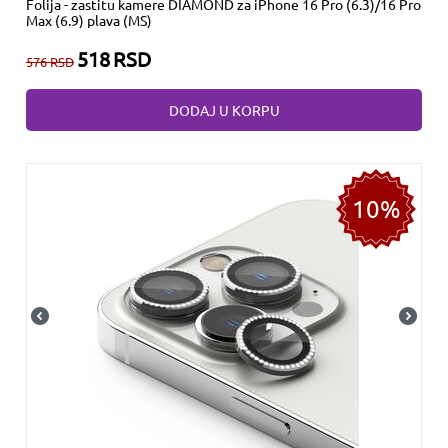
Folija - zastitu kamere DIAMOND za iPhone 16 Pro (6.3)/16 Pro
Max (6.9) plava (MS)
518
RSD
576
RSD
DODAJ U KORPU
10%