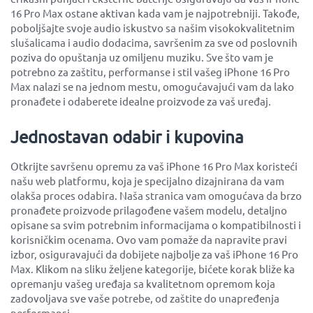
16 Pro Max ostane aktivan kada vam je najpotrebniji. Takođe,
poboljšajte svoje audio iskustvo sa našim visokokvalitetnim
slušalicama i audio dodacima, savršenim za sve od poslovnih
poziva do opuštanja uz omiljenu muziku. Sve što vam je
potrebno za zaštitu, performanse i stil vašeg iPhone 16 Pro
Max nalazi se na jednom mestu, omogućavajući vam da lako
pronađete i odaberete idealne proizvode za vaš uređaj.
Jednostavan odabir i kupovina
Otkrijte savršenu opremu za vaš iPhone 16 Pro Max koristeći
našu web platformu, koja je specijalno dizajnirana da vam
olakša proces odabira. Naša stranica vam omogućava da brzo
pronađete proizvode prilagođene vašem modelu, detaljno
opisane sa svim potrebnim informacijama o kompatibilnosti i
korisničkim ocenama. Ovo vam pomaže da napravite pravi
izbor, osiguravajući da dobijete najbolje za vaš iPhone 16 Pro
Max. Klikom na sliku željene kategorije, bićete korak bliže ka
opremanju vašeg uređaja sa kvalitetnom opremom koja
zadovoljava sve vaše potrebe, od zaštite do unapređenja
performansi.