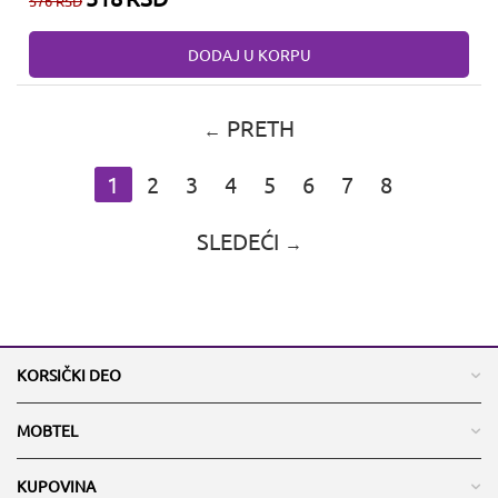
576
RSD
DODAJ U KORPU
PRETH
1
2
3
4
5
6
7
8
SLEDEĆI
KORSIČKI DEO
MOBTEL
KUPOVINA