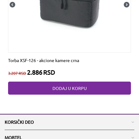
Torba XSF-126 - akcione kamere crna
2.886
RSD
3.207
RSD
DODAJ U KORPU
KORSIČKI DEO
MOBTEL