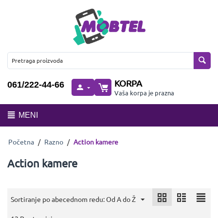
KORPA
061/222-44-66
Vaša korpa je prazna
MENI
Početna
/
Razno
/
Action kamere
Action kamere
Sortiranje po abecednom redu: Od A do Ž