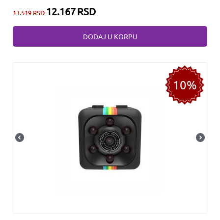
12.167
RSD
13.519
RSD
DODAJ U KORPU
10%