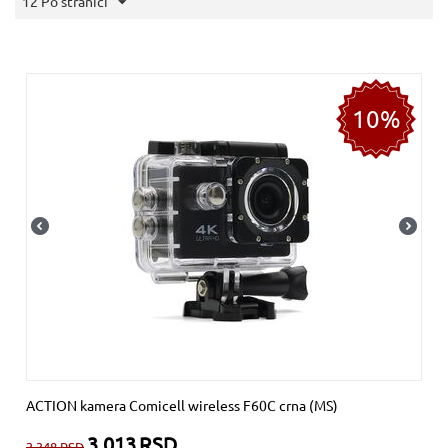
12 Po stranici
10%
ACTION kamera Comicell wireless F60C crna (MS)
3.013
RSD
3.348
RSD