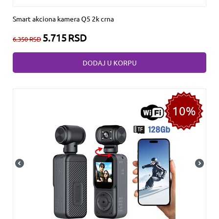
Smart akciona kamera Q5 2k crna
5.715
RSD
6.350
RSD
DODAJ U KORPU
10%