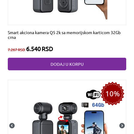
Smart akciona kamera Q5 2k sa memorijskom karticom 32Gb
crna
6.540
RSD
7.267
RSD
DODAJ U KORPU
10%