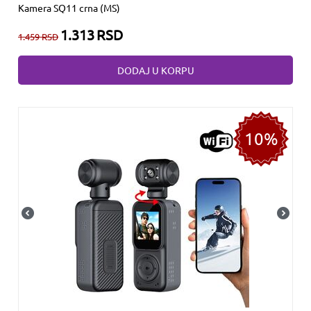
Kamera SQ11 crna (MS)
1.313
RSD
1.459
RSD
DODAJ U KORPU
10%