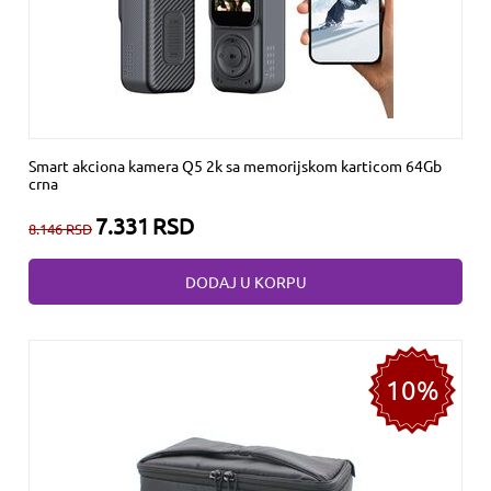
Smart akciona kamera Q5 2k sa memorijskom karticom 64Gb
crna
7.331
RSD
8.146
RSD
DODAJ U KORPU
10%