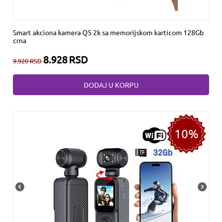
Smart akciona kamera Q5 2k sa memorijskom karticom 128Gb
crna
8.928
RSD
9.920
RSD
DODAJ U KORPU
10%