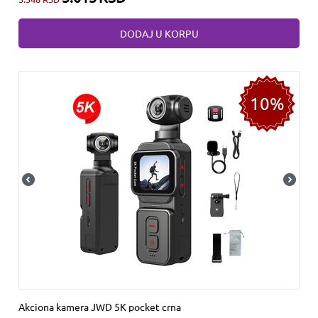
DODAJ U KORPU
10%
Akciona kamera JWD 5K pocket crna