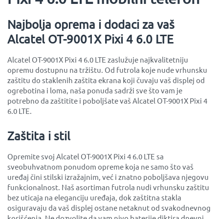
Najbolja oprema i dodaci za vaš
Alcatel OT-9001X Pixi 4 6.0 LTE
Alcatel OT-9001X Pixi 4 6.0 LTE zaslužuje najkvalitetniju
opremu dostupnu na tržištu. Od futrola koje nude vrhunsku
zaštitu do staklenih zaštita ekrana koji čuvaju vaš displej od
ogrebotina i loma, naša ponuda sadrži sve što vam je
potrebno da zaštitite i poboljšate vaš Alcatel OT-9001X Pixi 4
6.0 LTE.
Zaštita i stil
Opremite svoj Alcatel OT-9001X Pixi 4 6.0 LTE sa
sveobuhvatnom ponudom opreme koja ne samo što vaš
uređaj čini stilski izražajnim, već i znatno poboljšava njegovu
funkcionalnost. Naš asortiman futrola nudi vrhunsku zaštitu
bez uticaja na eleganciju uređaja, dok zaštitna stakla
osiguravaju da vaš displej ostane netaknut od svakodnevnog
korišćenja. Ne dozvolite da vam nivo baterije diktira dnevni