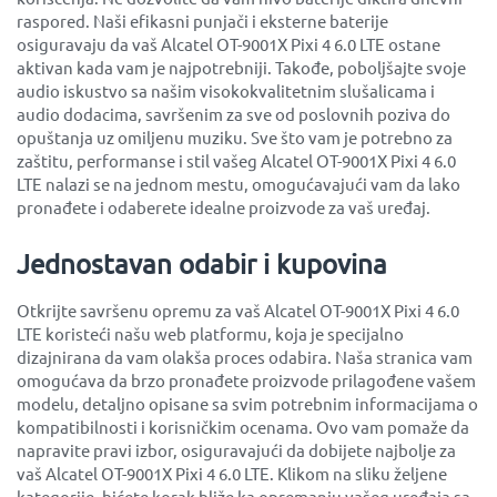
raspored. Naši efikasni punjači i eksterne baterije
osiguravaju da vaš Alcatel OT-9001X Pixi 4 6.0 LTE ostane
aktivan kada vam je najpotrebniji. Takođe, poboljšajte svoje
audio iskustvo sa našim visokokvalitetnim slušalicama i
audio dodacima, savršenim za sve od poslovnih poziva do
opuštanja uz omiljenu muziku. Sve što vam je potrebno za
zaštitu, performanse i stil vašeg Alcatel OT-9001X Pixi 4 6.0
LTE nalazi se na jednom mestu, omogućavajući vam da lako
pronađete i odaberete idealne proizvode za vaš uređaj.
Jednostavan odabir i kupovina
Otkrijte savršenu opremu za vaš Alcatel OT-9001X Pixi 4 6.0
LTE koristeći našu web platformu, koja je specijalno
dizajnirana da vam olakša proces odabira. Naša stranica vam
omogućava da brzo pronađete proizvode prilagođene vašem
modelu, detaljno opisane sa svim potrebnim informacijama o
kompatibilnosti i korisničkim ocenama. Ovo vam pomaže da
napravite pravi izbor, osiguravajući da dobijete najbolje za
vaš Alcatel OT-9001X Pixi 4 6.0 LTE. Klikom na sliku željene
kategorije, bićete korak bliže ka opremanju vašeg uređaja sa