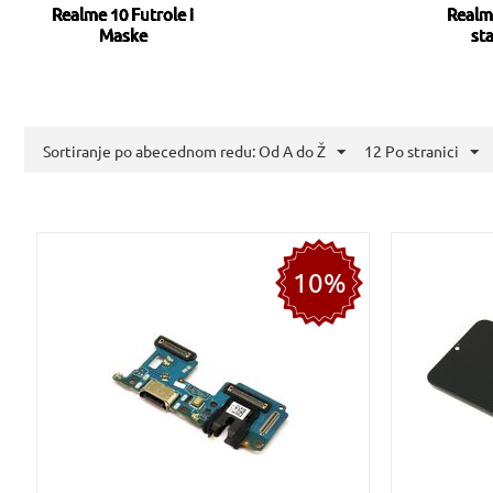
Realme 10 Futrole i
Realm
Maske
sta
Sortiranje po abecednom redu: Od A do Ž
12 Po stranici
10%