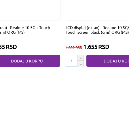
kran) - Realme 10 5G + Touch
LCD displej (ekran) - Realme 10 5G
crni) ORG (MS)
Touch screen black (crni) ORG (MS)
55
RSD
1.655
RSD
1.839
RSD
+
DODAJ U KORPU
DODAJ U KO
−