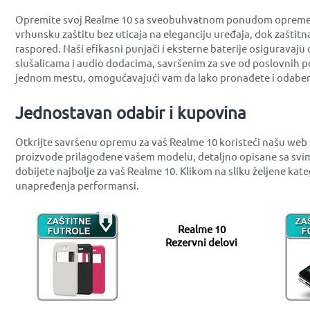
Opremite svoj Realme 10 sa sveobuhvatnom ponudom opreme koja
vrhunsku zaštitu bez uticaja na eleganciju uređaja, dok zaštit
raspored. Naši efikasni punjači i eksterne baterije osiguravaj
slušalicama i audio dodacima, savršenim za sve od poslovnih po
jednom mestu, omogućavajući vam da lako pronađete i odabere
Jednostavan odabir i kupovina
Otkrijte savršenu opremu za vaš Realme 10 koristeći našu web
proizvode prilagođene vašem modelu, detaljno opisane sa svim
dobijete najbolje za vaš Realme 10. Klikom na sliku željene ka
unapređenja performansi.
Realme 10
Rezervni delovi