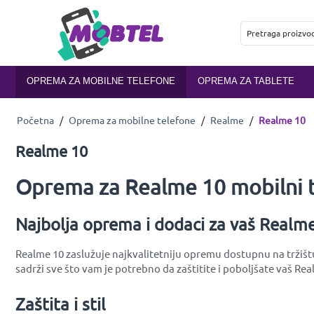
OPREMA ZA MOBILNE TELEFONE
OPREMA ZA TABLETE
Početna
/
Oprema za mobilne telefone
/
Realme
/
Realme 10
Realme 10
Oprema za Realme 10 mobilni 
Najbolja oprema i dodaci za vaš Realm
Realme 10 zaslužuje najkvalitetniju opremu dostupnu na tržištu
sadrži sve što vam je potrebno da zaštitite i poboljšate vaš Rea
Zaštita i stil