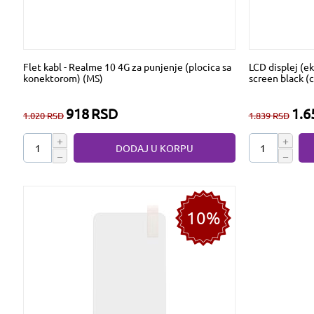
Flet kabl - Realme 10 4G za punjenje (plocica sa
LCD displej (e
konektorom) (MS)
screen black (
918
RSD
1.6
1.020
RSD
1.839
RSD
+
+
DODAJ U KORPU
−
−
10%