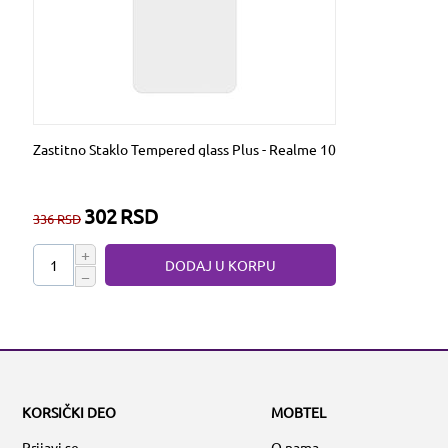
Zastitno Staklo Tempered glass Plus - Realme 10
302
RSD
336
RSD
+
DODAJ U KORPU
−
KORSIČKI DEO
MOBTEL
Prijavi se
O nama