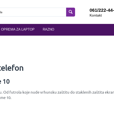
061/222-44
Kontakt
OPREMA ZA LAPTOP
RAZNO
telefon
e 10
. Od futrola koje nude vrhunsku zaštitu do staklenih zaštita ekran
lme 10.