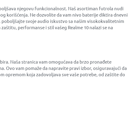
boljšava njegovu funkcionalnost. Naš asortiman futrola nudi
og korišćenja. Ne dozvolite da vam nivo baterije diktira dnevni
, poboljšajte svoje audio iskustvo sa našim visokokvalitetnim
aštitu, performanse i stil vašeg Realme 10 nalazi se na
dabira. Naša stranica vam omogućava da brzo pronađete
a. Ovo vam pomaže da napravite pravi izbor, osiguravajući da
tnom opremom koja zadovoljava sve vaše potrebe, od zaštite do