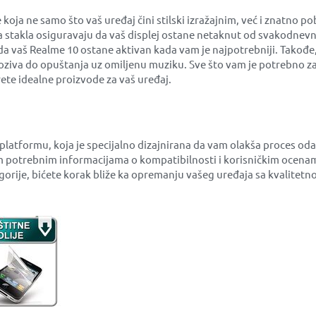
 ne samo što vaš uređaj čini stilski izražajnim, već i znatno po
na stakla osiguravaju da vaš displej ostane netaknut od svakodnevn
u da vaš Realme 10 ostane aktivan kada vam je najpotrebniji. Takođe
ziva do opuštanja uz omiljenu muziku. Sve što vam je potrebno za z
te idealne proizvode za vaš uređaj.
 platformu, koja je specijalno dizajnirana da vam olakša proces o
 potrebnim informacijama o kompatibilnosti i korisničkim ocenam
tegorije, bićete korak bliže ka opremanju vašeg uređaja sa kvalite