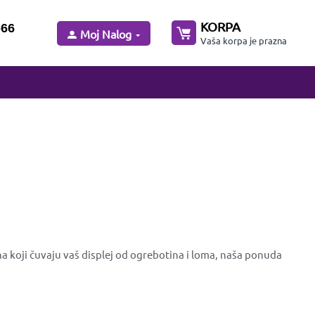
KORPA
-66
Moj Nalog
Vaša korpa je prazna
a koji čuvaju vaš displej od ogrebotina i loma, naša ponuda