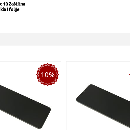
e 10 Zaštitna
kla I folije
10%