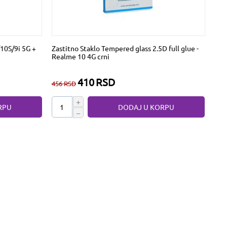
/10S/9i 5G +
Zastitno Staklo Tempered glass 2.5D full glue -
Realme 10 4G crni
410
RSD
456
RSD
+
RPU
DODAJ U KORPU
−