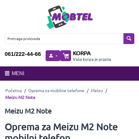
KORPA
061/222-44-66
Vaša korpa je prazna
MENI
Početna
/
Oprema za mobilne telefone
/
Meizu
/
Meizu M2 Note
Meizu M2 Note
Oprema za Meizu M2 Note
mobilni telefon