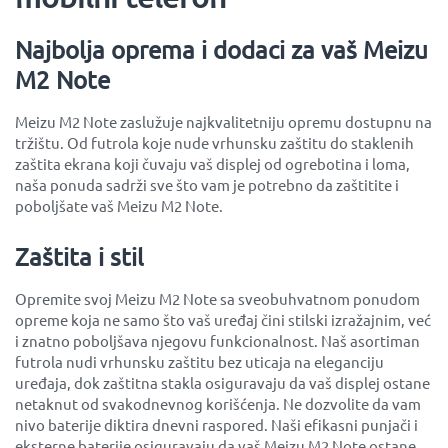
Najbolja oprema i dodaci za vaš Meizu
M2 Note
Meizu M2 Note zaslužuje najkvalitetniju opremu dostupnu na
tržištu. Od futrola koje nude vrhunsku zaštitu do staklenih
zaštita ekrana koji čuvaju vaš displej od ogrebotina i loma,
naša ponuda sadrži sve što vam je potrebno da zaštitite i
poboljšate vaš Meizu M2 Note.
Zaštita i stil
Opremite svoj Meizu M2 Note sa sveobuhvatnom ponudom
opreme koja ne samo što vaš uređaj čini stilski izražajnim, već
i znatno poboljšava njegovu funkcionalnost. Naš asortiman
futrola nudi vrhunsku zaštitu bez uticaja na eleganciju
uređaja, dok zaštitna stakla osiguravaju da vaš displej ostane
netaknut od svakodnevnog korišćenja. Ne dozvolite da vam
nivo baterije diktira dnevni raspored. Naši efikasni punjači i
eksterne baterije osiguravaju da vaš Meizu M2 Note ostane