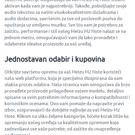
aktivan kada vam je najpotrebniji. Takođe, poboljšajte svoje
audio iskustvo sa našim visokokvalitetnim slušalicama i
audio dodacima, savršenim za sve od poslovnih poziva do
opuštanja uz omiljenu muziku. Sve što vam je potrebno za
zaštitu, performanse i stil vašeg Meizu M2 Note nalazi se na
jednom mestu, omogućavajući vam da lako pronađete i
odaberete idealne proizvode za vaš uređaj.
Jednostavan odabir i kupovina
Otkrijte savršenu opremu za vaš Meizu M2 Note koristeći
našu web platformu, koja je specijalno dizajnirana da vam
olakša proces odabira. Naša stranica vam omogućava da brzo
pronađete proizvode prilagođene vašem modelu, detaljno
opisane sa svim potrebnim informacijama o kompatibilnosti i
korisničkim ocenama. Ovo vam pomaže da napravite pravi
izbor, osiguravajući da dobijete najbolje za vaš Meizu M2
Note. Klikom na sliku željene kategorije, bićete korak bliže ka
opremanju vašeg uređaja sa kvalitetnom opremom koja
zadovoljava sve vaše potrebe, od zaštite do unapređenja
performansi.