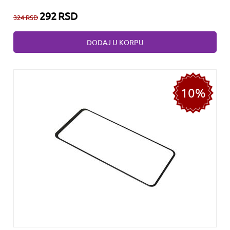
292
RSD
324
RSD
DODAJ U KORPU
10%