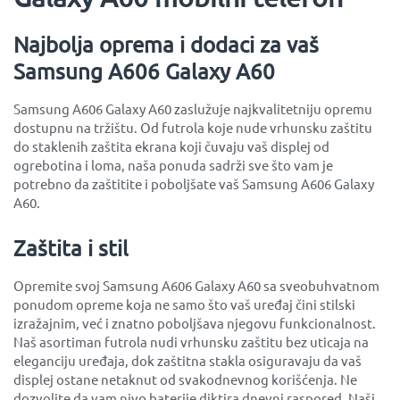
Najbolja oprema i dodaci za vaš
Samsung A606 Galaxy A60
Samsung A606 Galaxy A60 zaslužuje najkvalitetniju opremu
dostupnu na tržištu. Od futrola koje nude vrhunsku zaštitu
do staklenih zaštita ekrana koji čuvaju vaš displej od
ogrebotina i loma, naša ponuda sadrži sve što vam je
potrebno da zaštitite i poboljšate vaš Samsung A606 Galaxy
A60.
Zaštita i stil
Opremite svoj Samsung A606 Galaxy A60 sa sveobuhvatnom
ponudom opreme koja ne samo što vaš uređaj čini stilski
izražajnim, već i znatno poboljšava njegovu funkcionalnost.
Naš asortiman futrola nudi vrhunsku zaštitu bez uticaja na
eleganciju uređaja, dok zaštitna stakla osiguravaju da vaš
displej ostane netaknut od svakodnevnog korišćenja. Ne
dozvolite da vam nivo baterije diktira dnevni raspored. Naši