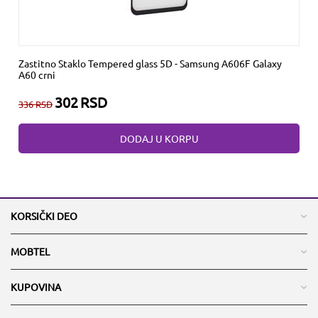
Zastitno Staklo Tempered glass 5D - Samsung A606F Galaxy
A60 crni
302
RSD
336
RSD
DODAJ U KORPU
KORSIČKI DEO
MOBTEL
KUPOVINA