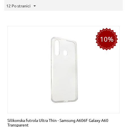
12 Po stranici
10%
Silikonska futrola Ultra Thin - Samsung A606F Galaxy A60
Transparent