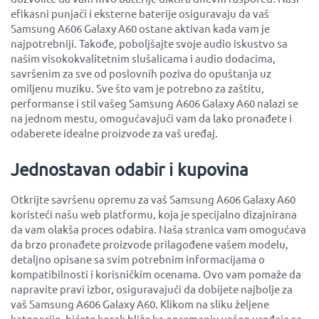
efikasni punjači i eksterne baterije osiguravaju da vaš
Samsung A606 Galaxy A60 ostane aktivan kada vam je
najpotrebniji. Takođe, poboljšajte svoje audio iskustvo sa
našim visokokvalitetnim slušalicama i audio dodacima,
savršenim za sve od poslovnih poziva do opuštanja uz
omiljenu muziku. Sve što vam je potrebno za zaštitu,
performanse i stil vašeg Samsung A606 Galaxy A60 nalazi se
na jednom mestu, omogućavajući vam da lako pronađete i
odaberete idealne proizvode za vaš uređaj.
Jednostavan odabir i kupovina
Otkrijte savršenu opremu za vaš Samsung A606 Galaxy A60
koristeći našu web platformu, koja je specijalno dizajnirana
da vam olakša proces odabira. Naša stranica vam omogućava
da brzo pronađete proizvode prilagođene vašem modelu,
detaljno opisane sa svim potrebnim informacijama o
kompatibilnosti i korisničkim ocenama. Ovo vam pomaže da
napravite pravi izbor, osiguravajući da dobijete najbolje za
vaš Samsung A606 Galaxy A60. Klikom na sliku željene
kategorije, bićete korak bliže ka opremanju vašeg uređaja sa