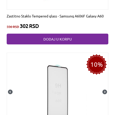
Zastitno Staklo Tempered glass - Samsung A606F Galaxy A60
302
RSD
336
RSD
DODAJ U KORPU
10%