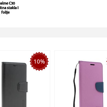
alme C30
itna stakla I
folije
10%