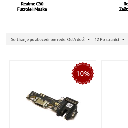
Realme C30
Re
Futrole i Maske
Zašt
Sortiranje po abecednom redu: Od A do Ž
12 Po stranici
10%