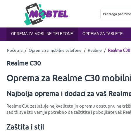
OPREMA ZA MOBILNE TELEFONE
OPREMA ZA TABLETE
Početna
/
Oprema za mobilne telefone
/
Realme
/
Realme C30
Realme C30
Oprema za Realme C30 mobilni
Najbolja oprema i dodaci za vaš Realm
Realme C30 zaslužuje najkvalitetniju opremu dostupnu na tržišt
sadrži sve što vam je potrebno da zaštitite i poboljšate vaš Re
Zaštita i stil