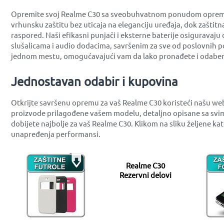
Opremite svoj Realme C30 sa sveobuhvatnom ponudom opreme koj
vrhunsku zaštitu bez uticaja na eleganciju uređaja, dok zaštit
raspored. Naši efikasni punjači i eksterne baterije osiguravaj
slušalicama i audio dodacima, savršenim za sve od poslovnih po
jednom mestu, omogućavajući vam da lako pronađete i odabere
Jednostavan odabir i kupovina
Otkrijte savršenu opremu za vaš Realme C30 koristeći našu we
proizvode prilagođene vašem modelu, detaljno opisane sa svim
dobijete najbolje za vaš Realme C30. Klikom na sliku željene k
unapređenja performansi.
Realme C30
Rezervni delovi