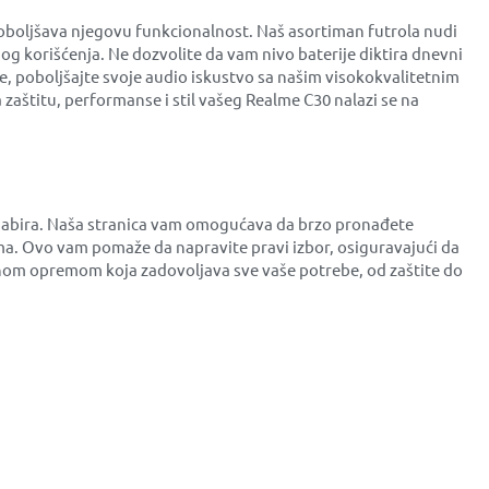
oboljšava njegovu funkcionalnost. Naš asortiman futrola nudi
og korišćenja. Ne dozvolite da vam nivo baterije diktira dnevni
đe, poboljšajte svoje audio iskustvo sa našim visokokvalitetnim
zaštitu, performanse i stil vašeg Realme C30 nalazi se na
 odabira. Naša stranica vam omogućava da brzo pronađete
a. Ovo vam pomaže da napravite pravi izbor, osiguravajući da
tetnom opremom koja zadovoljava sve vaše potrebe, od zaštite do