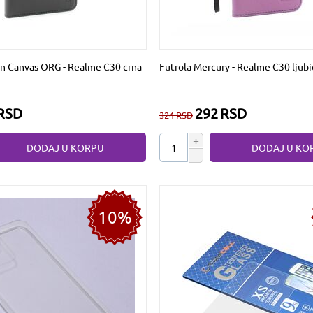
n Canvas ORG - Realme C30 crna
Futrola Mercury - Realme C30 ljubi
RSD
292
RSD
324
RSD
+
DODAJ U KORPU
DODAJ U KO
−
10%