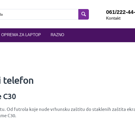
061/222-44
Kontakt
OPREMA ZA LAPTOP
RAZNO
 telefon
e C30
u. Od futrola koje nude vrhunsku zaštitu do staklenih zaštita ekr
alme C30.