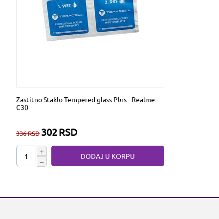
Zastitno Staklo Tempered glass Plus - Realme
C30
302
RSD
336
RSD
+
DODAJ U KORPU
−