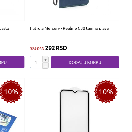
casta
Futrola Mercury - Realme C30 tamno plava
292
RSD
324
RSD
+
RPU
DODAJ U KORPU
−
10%
10%