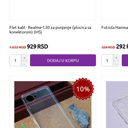
Flet kabl - Realme C30 za punjenje (plocica sa
Futrola Hanma
konektorom) (MS)
929
RSD
292
1.032
RSD
324
RSD
+
+
DODAJ U KORPU
−
−
10%