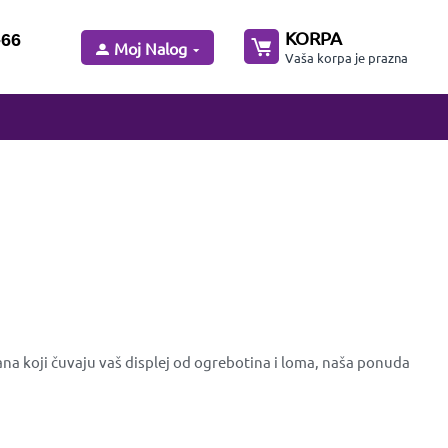
KORPA
-66
Moj Nalog
Vaša korpa je prazna
ana koji čuvaju vaš displej od ogrebotina i loma, naša ponuda