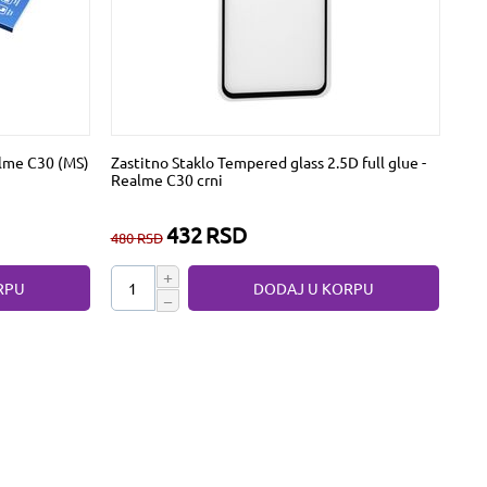
ealme C30 (MS)
Zastitno Staklo Tempered glass 2.5D full glue -
Realme C30 crni
432
RSD
480
RSD
+
RPU
DODAJ U KORPU
−