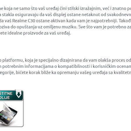
a ne samo što vaš uređaj čini stilski izražajnim, već i znatno p
na stakla osiguravaju da vaš displej ostane netaknut od svakodnevn
u da vaš Realme C30 ostane aktivan kada vam je najpotrebniji. Tako
ziva do opuštanja uz omiljenu muziku. Sve što vam je potrebno za 
te idealne proizvode za vaš uređaj.
b platformu, koja je specijalno dizajnirana da vam olakša proces
 potrebnim informacijama o kompatibilnosti i korisničkim ocenam
ategorije, bićete korak bliže ka opremanju vašeg uređaja sa kvali