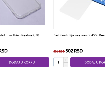
ola Ultra Thin - Realme C30
Zastitna folija za ekran GLASS - R
RSD
302
RSD
336
RSD
+
DODAJ U KORPU
DODAJ U KO
−