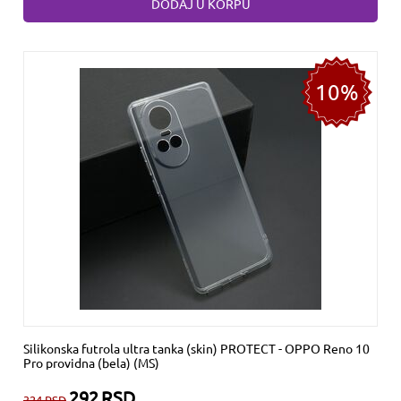
DODAJ U KORPU
10%
Silikonska futrola ultra tanka (skin) PROTECT - OPPO Reno 10
Pro providna (bela) (MS)
292
RSD
324
RSD