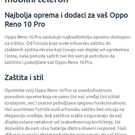
Najbolja oprema i dodaci za vaš Oppo
Reno 10 Pro
Oppo Reno 10 Pro zaslužuje najkvalitetniju opremu dostupnu
na tržištu. Od futrola koje nude vrhunsku zaštitu do
staklenih zaštita ekrana koji čuvaju vaš displej od ogrebotina
i loma, naša ponuda sadrži sve što vam je potrebno da
zaštitite i poboljšate vaš Oppo Reno 10 Pro.
Zaštita i stil
Opremite svoj Oppo Reno 10 Pro sa sveobuhvatnom
ponudom opreme koja ne samo što vaš uređaj čini stilski
izražajnim, već i znatno poboljšava njegovu funkcionalnost.
Naš asortiman futrola nudi vrhunsku zaštitu bez uticaja na
eleganciju uređaja, dok zaštitna stakla osiguravaju da vaš
displej ostane netaknut od svakodnevnog korišćenja. Ne
dozvolite da vam nivo baterije diktira dnevni raspored. Naši
efikasni punjači i eksterne baterije osiguravaju da vaš Oppo