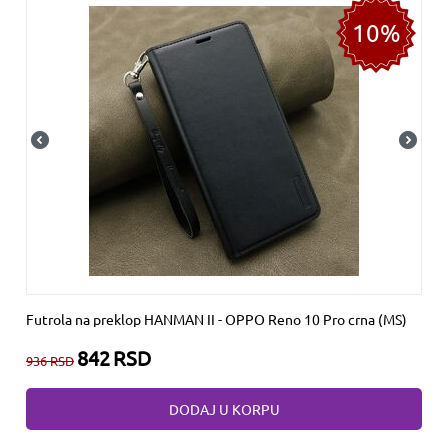
10%
Futrola na preklop HANMAN II - OPPO Reno 10 Pro crna (MS)
842
RSD
936
RSD
DODAJ U KORPU