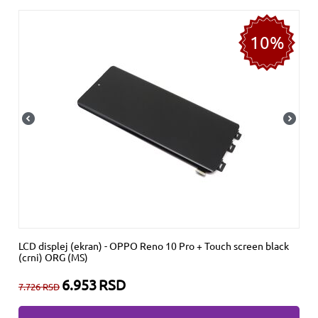
10%
LCD displej (ekran) - OPPO Reno 10 Pro + Touch screen black
(crni) ORG (MS)
6.953
RSD
7.726
RSD