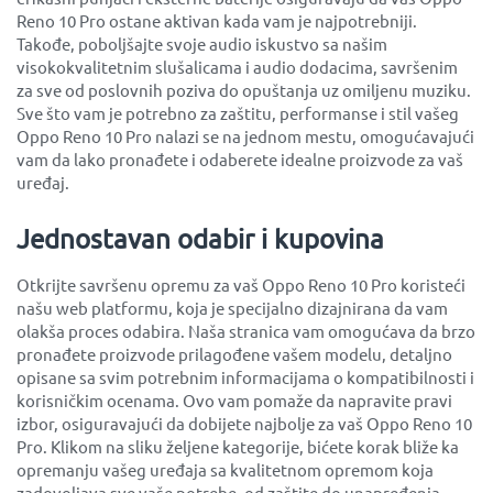
Reno 10 Pro ostane aktivan kada vam je najpotrebniji.
Takođe, poboljšajte svoje audio iskustvo sa našim
visokokvalitetnim slušalicama i audio dodacima, savršenim
za sve od poslovnih poziva do opuštanja uz omiljenu muziku.
Sve što vam je potrebno za zaštitu, performanse i stil vašeg
Oppo Reno 10 Pro nalazi se na jednom mestu, omogućavajući
vam da lako pronađete i odaberete idealne proizvode za vaš
uređaj.
Jednostavan odabir i kupovina
Otkrijte savršenu opremu za vaš Oppo Reno 10 Pro koristeći
našu web platformu, koja je specijalno dizajnirana da vam
olakša proces odabira. Naša stranica vam omogućava da brzo
pronađete proizvode prilagođene vašem modelu, detaljno
opisane sa svim potrebnim informacijama o kompatibilnosti i
korisničkim ocenama. Ovo vam pomaže da napravite pravi
izbor, osiguravajući da dobijete najbolje za vaš Oppo Reno 10
Pro. Klikom na sliku željene kategorije, bićete korak bliže ka
opremanju vašeg uređaja sa kvalitetnom opremom koja
zadovoljava sve vaše potrebe, od zaštite do unapređenja