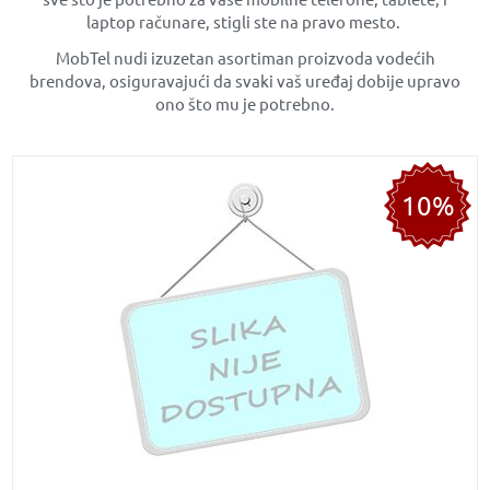
laptop računare, stigli ste na pravo mesto.
MobTel nudi izuzetan asortiman proizvoda vodećih
brendova, osiguravajući da svaki vaš uređaj dobije upravo
ono što mu je potrebno.
10%