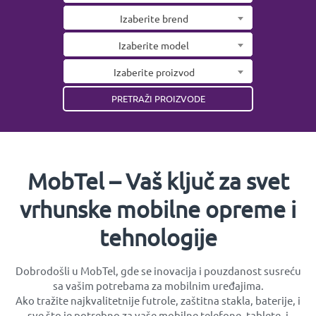
Izaberite brend
Izaberite model
Izaberite proizvod
MobTel – Vaš ključ za svet
vrhunske mobilne opreme i
tehnologije
Dobrodošli u MobTel, gde se inovacija i pouzdanost susreću
sa vašim potrebama za mobilnim uređajima.
Ako tražite najkvalitetnije futrole, zaštitna stakla, baterije, i
sve što je potrebno za vaše mobilne telefone, tablete, i