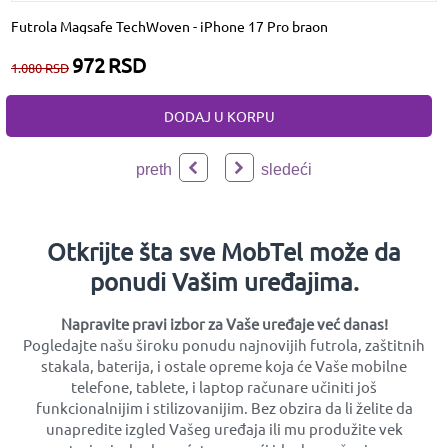
Futrola Magsafe TechWoven - iPhone 17 Pro braon
972
RSD
1.080
RSD
DODAJ U KORPU
preth
sledeći
Otkrijte šta sve MobTel može da
ponudi Vašim uređajima.
Napravite pravi izbor za Vaše uređaje već danas!
Pogledajte našu široku ponudu najnovijih futrola, zaštitnih
stakala, baterija, i ostale opreme koja će Vaše mobilne
telefone, tablete, i laptop računare učiniti još
funkcionalnijim i stilizovanijim. Bez obzira da li želite da
unapredite izgled Vašeg uređaja ili mu produžite vek