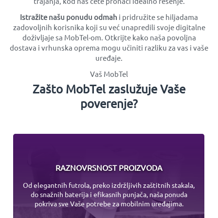
trajanja, kod nas ćete pronaći idealno rešenje.
Istražite našu ponudu odmah
i pridružite se hiljadama
zadovoljnih korisnika koji su već unapredili svoje digitalne
doživljaje sa MobTel-om. Otkrijte kako naša povoljna
dostava i vrhunska oprema mogu učiniti razliku za vas i vaše
uređaje.
Vaš MobTel
Zašto MobTel zaslužuje Vaše
poverenje?
RAZNOVRSNOST PROIZVODA
Od elegantnih futrola, preko izdržljivih zaštitnih stakala,
do snažnih baterija i efikasnih punjača, naša ponuda
pokriva sve Vaše potrebe za mobilnim uređajima.