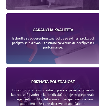
GARANCIJA KVALITETA
Izaberite sa poverenjem, znajući da su svi naši proizvodi
pažljivo selektovani i testirani za vrhunsku izdržljivost i
performanse.
PRIZNATA POUZDANOST
Ponosni smo što smo zaslužili poverenje ne samo naših
kupaca, već i vodećih kurirskih službi, koje su prepoznale
snagu i veličinu MobTel-a, omogućavajući nam da vam
ponudimo niže cene dostave od uobičajenih.