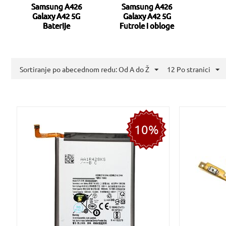
Samsung A426
Samsung A426
Galaxy A42 5G
Galaxy A42 5G
Baterije
Futrole i obloge
Sortiranje po abecednom redu: Od A do Ž
12 Po stranici
10%