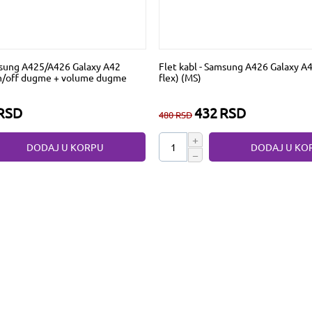
msung A425/A426 Galaxy A42
Flet kabl - Samsung A426 Galaxy A
n/off dugme + volume dugme
flex) (MS)
RSD
432
RSD
480
RSD
+
DODAJ U KORPU
DODAJ U KO
−