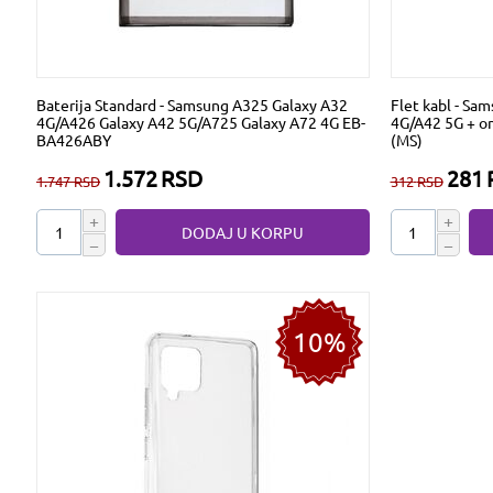
Baterija Standard - Samsung A325 Galaxy A32
Flet kabl - Sa
4G/A426 Galaxy A42 5G/A725 Galaxy A72 4G EB-
4G/A42 5G + o
BA426ABY
(MS)
1.572
RSD
281
1.747
RSD
312
RSD
+
+
DODAJ U KORPU
−
−
10%