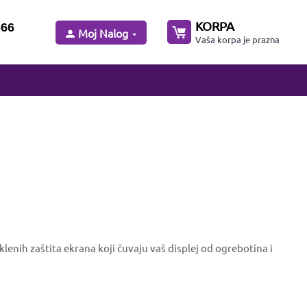
KORPA
-66
Moj Nalog
Vaša korpa je prazna
enih zaštita ekrana koji čuvaju vaš displej od ogrebotina i