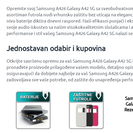
Opremite svoj Samsung A426 Galaxy A42 5G sa sveobuhvatnom po
asortiman futrola nudi vrhunsku zaštitu bez uticaja na eleganc
nivo baterije diktira dnevni raspored. Naši efikasni punjači i
svoje audio iskustvo sa našim visokokvalitetnim slušalicama i
performanse i stil vašeg Samsung A426 Galaxy A42 5G nalazi s
Jednostavan odabir i kupovina
Otkrijte savršenu opremu za vaš Samsung A426 Galaxy A42 5G k
pronađete proizvode prilagođene vašem modelu, detaljno opis
osiguravajući da dobijete najbolje za vaš Samsung A426 Galaxy
zadovoljava sve vaše potrebe, od zaštite do unapređenja perf
Sam
Gal
Reze