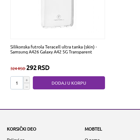
Silikonska futrola Teracell ultra tanka (skin) -
Samsung A426 Galaxy A42 5G Transparent
292
RSD
324
RSD
+
DODAJ U KORPU
−
KORSIČKI DEO
MOBTEL
Prijavi se
O nama