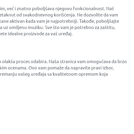
m, već i znatno poboljšava njegovu funkcionalnost. Naš
e netaknut od svakodnevnog korišćenja. Ne dozvolite da vam
tane aktivan kada vam je najpotrebniji. Takođe, poboljšajte
a uz omiljenu muziku. Sve što vam je potrebno za zaštitu,
te idealne proizvode za vaš uređaj.
am olakša proces odabira. Naša stranica vam omogućava da brzo
čkim ocenama. Ovo vam pomaže da napravite pravi izbor,
a opremanju vašeg uređaja sa kvalitetnom opremom koja