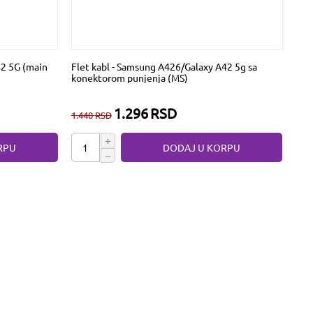
42 5G (main
Flet kabl - Samsung A426/Galaxy A42 5g sa
konektorom punjenja (MS)
1.296
RSD
1.440
RSD
+
RPU
DODAJ U KORPU
−