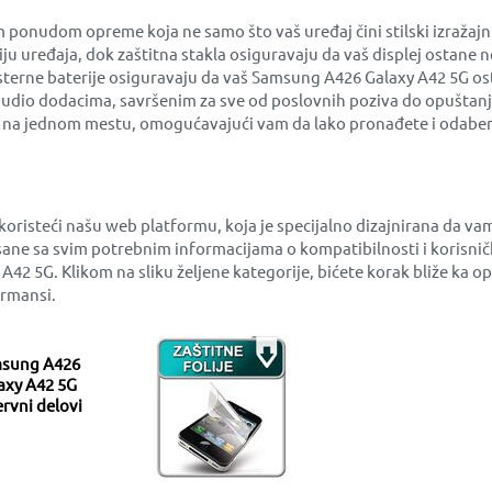
nudom opreme koja ne samo što vaš uređaj čini stilski izražajni
iju uređaja, dok zaštitna stakla osiguravaju da vaš displej ostan
 eksterne baterije osiguravaju da vaš Samsung A426 Galaxy A42 5G os
 audio dodacima, savršenim za sve od poslovnih poziva do opuštanj
e na jednom mestu, omogućavajući vam da lako pronađete i odabere
oristeći našu web platformu, koja je specijalno dizajnirana da v
ane sa svim potrebnim informacijama o kompatibilnosti i korisni
 A42 5G. Klikom na sliku željene kategorije, bićete korak bliže k
ormansi.
sung A426
axy A42 5G
rvni delovi