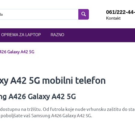
061/222-44
Kontakt
OPREMA ZA LAPTOP
RAZNO
26 Galaxy A42 5G
y A42 5G mobilni telefon
ung A426 Galaxy A42 5G
stupnu na tržištu. Od futrola koje nude vrhunsku zaštitu do stakl
 i poboljšate vaš Samsung A426 Galaxy A42 5G.