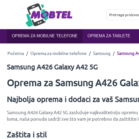
OPREMA ZA MOBILNE TELEFONE
OPREMA ZA TABLETE
Početna
/
Oprema za mobilne telefone
/
Samsung
/
Samsung A4
Samsung A426 Galaxy A42 5G
Oprema za Samsung A426 Galax
Najbolja oprema i dodaci za vaš Sams
Samsung A426 Galaxy A42 5G zaslužuje najkvalitetniju opremu do
loma, naša ponuda sadrži sve što vam je potrebno da zaštitite
Zaštita i stil