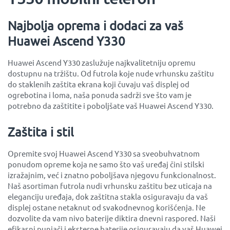
Najbolja oprema i dodaci za vaš
Huawei Ascend Y330
Huawei Ascend Y330 zaslužuje najkvalitetniju opremu
dostupnu na tržištu. Od futrola koje nude vrhunsku zaštitu
do staklenih zaštita ekrana koji čuvaju vaš displej od
ogrebotina i loma, naša ponuda sadrži sve što vam je
potrebno da zaštitite i poboljšate vaš Huawei Ascend Y330.
Zaštita i stil
Opremite svoj Huawei Ascend Y330 sa sveobuhvatnom
ponudom opreme koja ne samo što vaš uređaj čini stilski
izražajnim, već i znatno poboljšava njegovu funkcionalnost.
Naš asortiman futrola nudi vrhunsku zaštitu bez uticaja na
eleganciju uređaja, dok zaštitna stakla osiguravaju da vaš
displej ostane netaknut od svakodnevnog korišćenja. Ne
dozvolite da vam nivo baterije diktira dnevni raspored. Naši
efikasni punjači i eksterne baterije osiguravaju da vaš Huawei