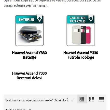
unapređenja performansi.
Huawei Ascend Y330
Huawei Ascend Y330
Baterije
Futrole i obloge
Huawei Ascend Y330
Rezervni delovi
Sortiranje po abecednom redu: Od A do Ž
12 Po stranici