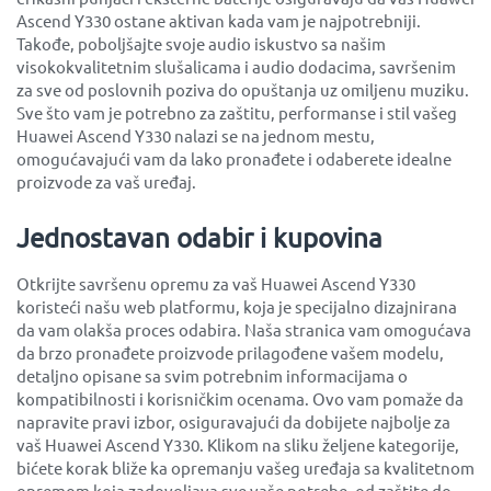
Ascend Y330 ostane aktivan kada vam je najpotrebniji.
Takođe, poboljšajte svoje audio iskustvo sa našim
visokokvalitetnim slušalicama i audio dodacima, savršenim
za sve od poslovnih poziva do opuštanja uz omiljenu muziku.
Sve što vam je potrebno za zaštitu, performanse i stil vašeg
Huawei Ascend Y330 nalazi se na jednom mestu,
omogućavajući vam da lako pronađete i odaberete idealne
proizvode za vaš uređaj.
Jednostavan odabir i kupovina
Otkrijte savršenu opremu za vaš Huawei Ascend Y330
koristeći našu web platformu, koja je specijalno dizajnirana
da vam olakša proces odabira. Naša stranica vam omogućava
da brzo pronađete proizvode prilagođene vašem modelu,
detaljno opisane sa svim potrebnim informacijama o
kompatibilnosti i korisničkim ocenama. Ovo vam pomaže da
napravite pravi izbor, osiguravajući da dobijete najbolje za
vaš Huawei Ascend Y330. Klikom na sliku željene kategorije,
bićete korak bliže ka opremanju vašeg uređaja sa kvalitetnom
opremom koja zadovoljava sve vaše potrebe, od zaštite do