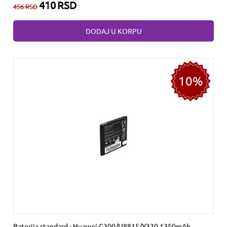
410
RSD
456
RSD
DODAJ U KORPU
10%
Baterija standard - Huawei G300/U8815/Y330 1350mAh