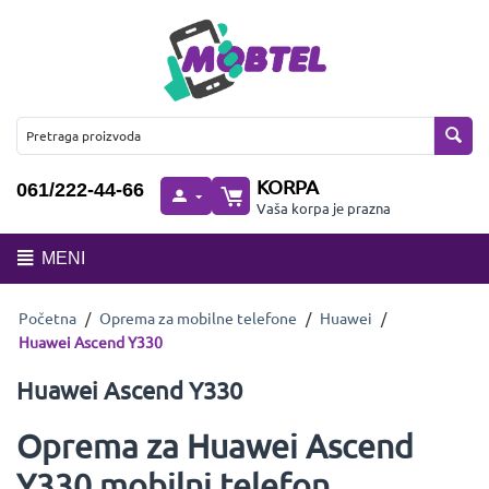
KORPA
061/222-44-66
Vaša korpa je prazna
MENI
Početna
/
Oprema za mobilne telefone
/
Huawei
/
Huawei Ascend Y330
Huawei Ascend Y330
Oprema za Huawei Ascend
Y330 mobilni telefon