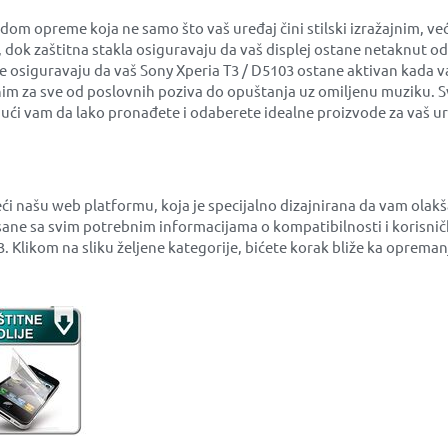
m opreme koja ne samo što vaš uređaj čini stilski izražajnim, ve
a, dok zaštitna stakla osiguravaju da vaš displej ostane netaknut 
ije osiguravaju da vaš Sony Xperia T3 / D5103 ostane aktivan kada v
im za sve od poslovnih poziva do opuštanja uz omiljenu muziku. Sve
ći vam da lako pronađete i odaberete idealne proizvode za vaš ur
eći našu web platformu, koja je specijalno dizajnirana da vam ola
ane sa svim potrebnim informacijama o kompatibilnosti i korisni
03. Klikom na sliku željene kategorije, bićete korak bliže ka opre