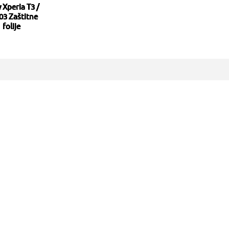
 Xperia T3 /
03 Zaštitne
folije