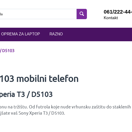
061/222-44
Kontakt
OPREMA ZA LAPTOP
RAZNO
 / D5103
103 mobilni telefon
peria T3 / D5103
u na tržištu. Od futrola koje nude vrhunsku zaštitu do staklenih z
jšate vaš Sony Xperia T3 / D5103.