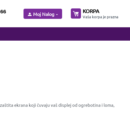
KORPA
-66
Moj Nalog
Vaša korpa je prazna
aštita ekrana koji čuvaju vaš displej od ogrebotina i loma,