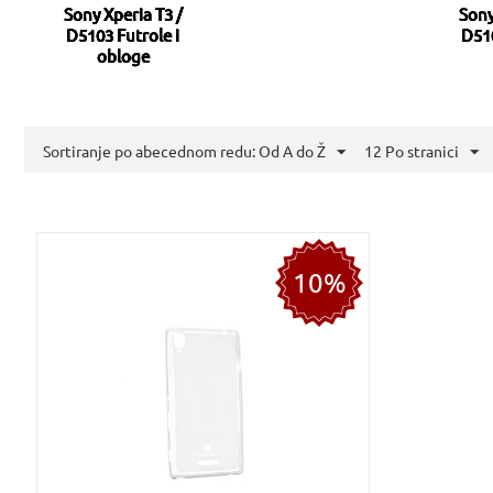
Sony Xperia T3 /
Sony
D5103 Futrole i
D51
obloge
Sortiranje po abecednom redu: Od A do Ž
12 Po stranici
10%