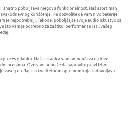
ć i znatno poboljšava njegovu funkcionalnost. Naš asortiman
od svakodnevnog korišćenja. Ne dozvolite da vam nivo baterije
am je najpotrebniji. Takođe, poboljšajte svoje audio iskustvo sa
 što vam je potrebno za zaštitu, performanse i stil vašeg
eđaj.
kša proces odabira. Naša stranica vam omogućava da brzo
čkim ocenama. Ovo vam pomaže da napravite pravi izbor,
manju vašeg uređaja sa kvalitetnom opremom koja zadovoljava