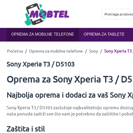
OPREMA ZA MOBILNE TELEFONE
OPREMA ZA TABLETE
Početna
/
Oprema za mobilne telefone
/
Sony
/
Sony Xperia T3
Sony Xperia T3 / D5103
Oprema za Sony Xperia T3 / D5
Najbolja oprema i dodaci za vaš Sony X
Sony Xperia T3 / D5103 zaslužuje najkvalitetniju opremu dostupn
naša ponuda sadrži sve što vam je potrebno da zaštitite i pobol
Zaštita i stil