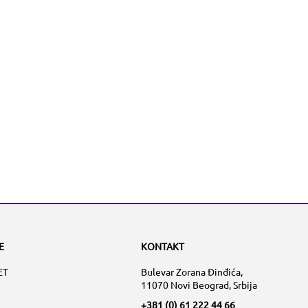
E
KONTAKT
ET
Bulevar Zorana Đinđića,
11070 Novi Beograd, Srbija
+381 (0) 61 222 44 66