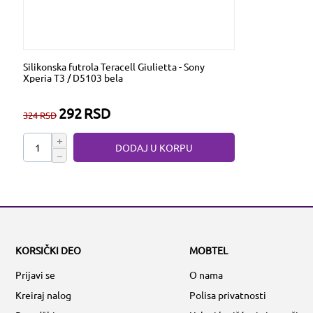
Silikonska futrola Teracell Giulietta - Sony
Xperia T3 / D5103 bela
292
RSD
324
RSD
+
DODAJ U KORPU
−
KORSIČKI DEO
MOBTEL
Prijavi se
O nama
Kreiraj nalog
Polisa privatnosti