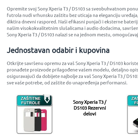
Opremite svoj Sony Xperia T3 / D5103 sa sveobuhvatnom ponudo
futrola nudi vrhunsku zaštitu bez uticaja na eleganciju uređaj
diktira dnevni raspored. Naši efikasni punjači i eksterne bater
našim visokokvalitetnim slušalicama i audio dodacima, savršen
Sony Xperia T3 / D5103 nalazi se na jednom mestu, omogućavaju
Jednostavan odabir i kupovina
Otkrijte savršenu opremu za vaš Sony Xperia T3 / D5103 korist
pronađete proizvode prilagođene vašem modelu, detaljno opis
osiguravajući da dobijete najbolje za vaš Sony Xperia T3 / D51
sve vaše potrebe, od zaštite do unapređenja performansi.
Sony Xperia T3 /
D5103 Rezervni
delovi