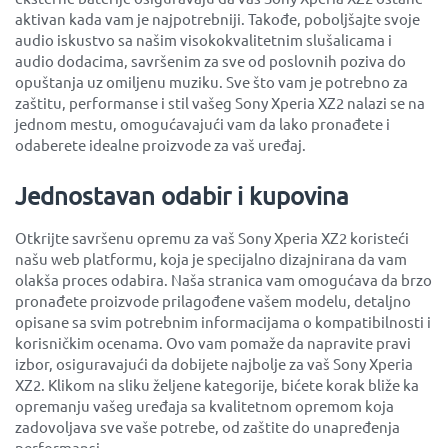
aktivan kada vam je najpotrebniji. Takođe, poboljšajte svoje
audio iskustvo sa našim visokokvalitetnim slušalicama i
audio dodacima, savršenim za sve od poslovnih poziva do
opuštanja uz omiljenu muziku. Sve što vam je potrebno za
zaštitu, performanse i stil vašeg Sony Xperia XZ2 nalazi se na
jednom mestu, omogućavajući vam da lako pronađete i
odaberete idealne proizvode za vaš uređaj.
Jednostavan odabir i kupovina
Otkrijte savršenu opremu za vaš Sony Xperia XZ2 koristeći
našu web platformu, koja je specijalno dizajnirana da vam
olakša proces odabira. Naša stranica vam omogućava da brzo
pronađete proizvode prilagođene vašem modelu, detaljno
opisane sa svim potrebnim informacijama o kompatibilnosti i
korisničkim ocenama. Ovo vam pomaže da napravite pravi
izbor, osiguravajući da dobijete najbolje za vaš Sony Xperia
XZ2. Klikom na sliku željene kategorije, bićete korak bliže ka
opremanju vašeg uređaja sa kvalitetnom opremom koja
zadovoljava sve vaše potrebe, od zaštite do unapređenja
performansi.