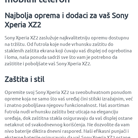
Najbolja oprema i dodaci za vaš Sony
Xperia XZ2
Sony Xperia XZ2 zaslužuje najkvalitetniju opremu dostupnu
na tržištu. Od futrola koje nude vrhunsku zaštitu do
staklenih zaštita ekrana koji čuvaju vaš displej od ogrebotina
i loma, naša ponuda sadrži sve što vam je potrebno da
zaštitite i poboljšate vaš Sony Xperia XZ2.
Zaštita i stil
Opremite svoj Sony Xperia XZ2 sa sveobuhvatnom ponudom
opreme koja ne samo što vaš uređaj čini stilski izražajnim, već
i znatno poboljšava njegovu funkcionalnost. Naš asortiman
futrola nudi vrhunsku zaštitu bez uticaja na eleganciju
uređaja, dok zaštitna stakla osiguravaju da vaš displej ostane
netaknut od svakodnevnog korišćenja. Ne dozvolite da vam
nivo baterije diktira dnevni raspored. Naši efikasni punjači i
eksterne baterije osiguravaju da vaš Sony Xperia XZ2 ostane