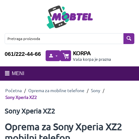
KORPA
061/222-44-66
Vaša korpa je prazna
MENI
Početna
/
Oprema za mobilne telefone
/
Sony
/
Sony Xperia XZ2
Sony Xperia XZ2
Oprema za Sony Xperia XZ2
mobilni telefon