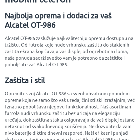
Najbolja oprema i dodaci za vaš
Alcatel OT-986
Alcatel OT-986 zaslužuje najkvalitetniju opremu dostupnu na
tržištu. Od futrola koje nude vrhunsku zaštitu do staklenih
zaštita ekrana koji čuvaju vaš displej od ogrebotina i loma,
naša ponuda sadrži sve što vam je potrebno da zaštitite i
poboljšate vaš Alcatel OT-986.
Zaštita i stil
Opremite svoj Alcatel OT-986 sa sveobuhvatnom ponudom
opreme koja ne samo što vaš uređaj čini stilski izražajnim, već
i znatno poboljšava njegovu funkcionalnost. Naš asortiman
futrola nudi vrhunsku zaštitu bez uticaja na eleganciju
uređaja, dok zaštitna stakla osiguravaju da vaš displej ostane
netaknut od svakodnevnog korišćenja. Ne dozvolite da vam
nivo baterije diktira dnevni raspored. Naši efikasni punjači i
eksterne baterije osiguravaju da vaš Alcatel OT-986 ostane