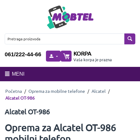
KORPA
061/222-44-66
Vaša korpa je prazna
MENI
Početna
/
Oprema za mobilne telefone
/
Alcatel
/
Alcatel OT-986
Alcatel OT-986
Oprema za Alcatel OT-986
mobilni telefon