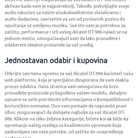
aktivan kada vam je najpotrebniji. Takođe, poboljšajte svoje
audio iskustvo sa našim visokokvalitetnim slušalicama i
audio dodacima, savršenim za sve od poslovnih poziva do
opuštanja uz omiljenu muziku. Sve što vam je potrebno za
zaštitu, performanse i stil vašeg Alcatel OT-986 nalazi se na
jednom mestu, omogućavajući vam da lako pronađete i
odaberete idealne proizvode za vaš uređaj.
Jednostavan odabir i kupovina
Otkrijte savršenu opremu za vaš Alcatel OT-986 koristeći našu
web platformu, koja je specijalno dizajnirana da vam olakša
proces odabira. Naša stranica vam omogućava da brzo
pronađete proizvode prilagođene vašem modelu, detaljno
opisane sa svim potrebnim informacijama o kompatibilnosti i
korisničkim ocenama. Ovo vam pomaže da napravite pravi
izbor, osiguravajući da dobijete najbolje za vaš Alcatel OT-
986. Klikom na sliku željene kategorije, bićete korak bliže ka
opremanju vašeg uređaja sa kvalitetnom opremom koja
zadovoljava sve vaše potrebe, od zaštite do unapređenja
performansi.