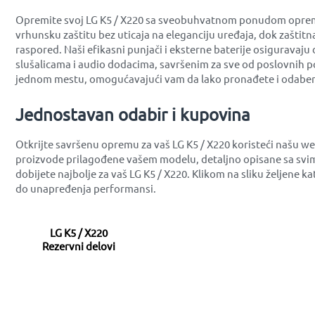
Opremite svoj LG K5 / X220 sa sveobuhvatnom ponudom opreme ko
vrhunsku zaštitu bez uticaja na eleganciju uređaja, dok zaštit
raspored. Naši efikasni punjači i eksterne baterije osiguravaju
slušalicama i audio dodacima, savršenim za sve od poslovnih po
jednom mestu, omogućavajući vam da lako pronađete i odabere
Jednostavan odabir i kupovina
Otkrijte savršenu opremu za vaš LG K5 / X220 koristeći našu w
proizvode prilagođene vašem modelu, detaljno opisane sa svim
dobijete najbolje za vaš LG K5 / X220. Klikom na sliku željene
do unapređenja performansi.
LG K5 / X220
Rezervni delovi