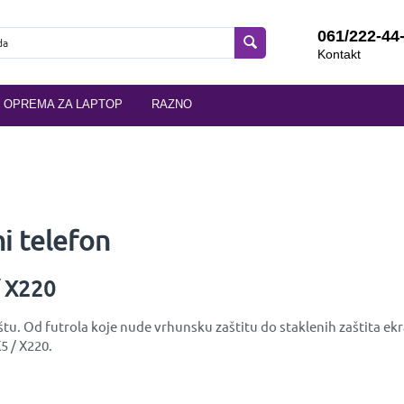
061/222-44
Kontakt
OPREMA ZA LAPTOP
RAZNO
i telefon
/ X220
štu. Od futrola koje nude vrhunsku zaštitu do staklenih zaštita ek
5 / X220.