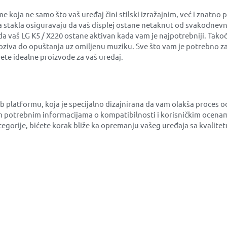
ja ne samo što vaš uređaj čini stilski izražajnim, već i znatno 
na stakla osiguravaju da vaš displej ostane netaknut od svakodnevn
 da vaš LG K5 / X220 ostane aktivan kada vam je najpotrebniji. Tak
ziva do opuštanja uz omiljenu muziku. Sve što vam je potrebno za z
te idealne proizvode za vaš uređaj.
eb platformu, koja je specijalno dizajnirana da vam olakša proce
 potrebnim informacijama o kompatibilnosti i korisničkim ocenam
 kategorije, bićete korak bliže ka opremanju vašeg uređaja sa kval