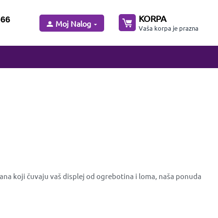
KORPA
-66
Moj Nalog
Vaša korpa je prazna
rana koji čuvaju vaš displej od ogrebotina i loma, naša ponuda