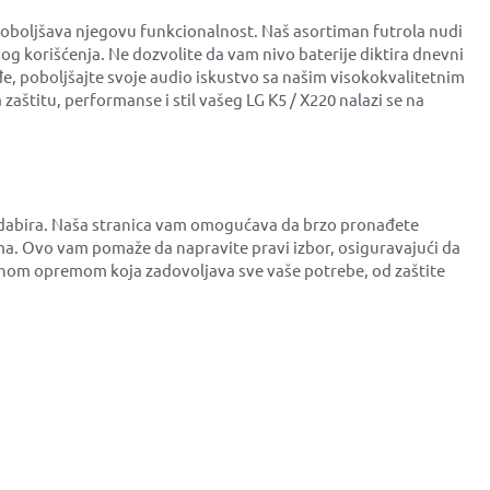
poboljšava njegovu funkcionalnost. Naš asortiman futrola nudi
og korišćenja. Ne dozvolite da vam nivo baterije diktira dnevni
ođe, poboljšajte svoje audio iskustvo sa našim visokokvalitetnim
aštitu, performanse i stil vašeg LG K5 / X220 nalazi se na
s odabira. Naša stranica vam omogućava da brzo pronađete
a. Ovo vam pomaže da napravite pravi izbor, osiguravajući da
itetnom opremom koja zadovoljava sve vaše potrebe, od zaštite