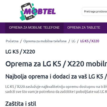
OPREMA ZA MOBILNE TELEFONE
OPREMA ZA TABLETE
Početna
/
Oprema za mobilne telefone
/
LG
/
LG K5 / X220
LG K5 / X220
Oprema za LG K5 / X220 mobiln
Najbolja oprema i dodaci za vaš LG K5 
LG K5 / X220 zaslužuje najkvalitetniju opremu dostupnu na trži
sadrži sve što vam je potrebno da zaštitite i poboljšate vaš LG K
Zaštita i stil