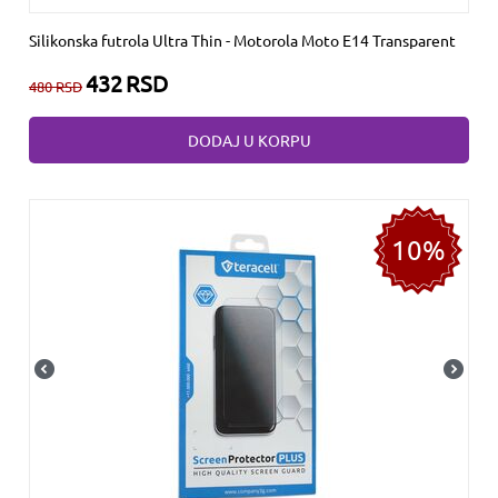
Silikonska futrola Ultra Thin - Motorola Moto E14 Transparent
432
RSD
480
RSD
DODAJ U KORPU
10%