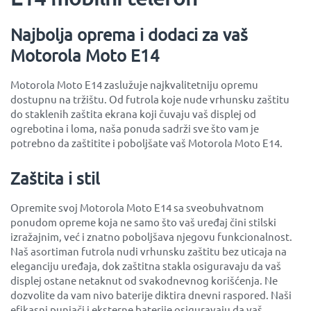
Najbolja oprema i dodaci za vaš
Motorola Moto E14
Motorola Moto E14 zaslužuje najkvalitetniju opremu
dostupnu na tržištu. Od futrola koje nude vrhunsku zaštitu
do staklenih zaštita ekrana koji čuvaju vaš displej od
ogrebotina i loma, naša ponuda sadrži sve što vam je
potrebno da zaštitite i poboljšate vaš Motorola Moto E14.
Zaštita i stil
Opremite svoj Motorola Moto E14 sa sveobuhvatnom
ponudom opreme koja ne samo što vaš uređaj čini stilski
izražajnim, već i znatno poboljšava njegovu funkcionalnost.
Naš asortiman futrola nudi vrhunsku zaštitu bez uticaja na
eleganciju uređaja, dok zaštitna stakla osiguravaju da vaš
displej ostane netaknut od svakodnevnog korišćenja. Ne
dozvolite da vam nivo baterije diktira dnevni raspored. Naši
efikasni punjači i eksterne baterije osiguravaju da vaš