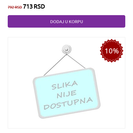
713
RSD
792
RSD
DODAJ U KORPU
10%