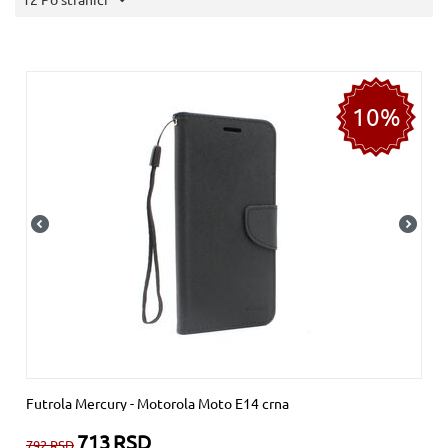
10%
Futrola Mercury - Motorola Moto E14 crna
713
RSD
792
RSD