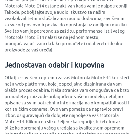
Motorola Moto E14 ostane aktivan kada vam je najpotrebniji.
Takođe, poboljšajte svoje audio iskustvo sa našim
visokokvalitetnim slušalicama i audio dodacima, savršenim
za sve od poslovnih poziva do opuštanja uz omiljenu muziku.
Sve što vam je potrebno za zaštitu, performanse i stil vašeg
Motorola Moto E14 nalazi se na jednom mestu,
omogućavajući vam da lako pronađete i odaberete idealne
proizvode za vaš uređaj.
Jednostavan odabir i kupovina
Otkrijte savršenu opremu za vaš Motorola Moto E14 koristeći
našu web platformu, koja je specijalno dizajnirana da vam
olakša proces odabira. Naša stranica vam omogućava da brzo
pronađete proizvode prilagođene vašem modelu, detaljno
opisane sa svim potrebnim informacijama o kompatibilnosti i
korisničkim ocenama. Ovo vam pomaže da napravite pravi
izbor, osiguravajući da dobijete najbolje za vaš Motorola
Moto E14. Klikom na sliku željene kategorije, bićete korak
bliže ka opremanju vašeg uređaja sa kvalitetnom opremom
koja zadovoljava sve vaše potrebe, od zaštite do unapređenja