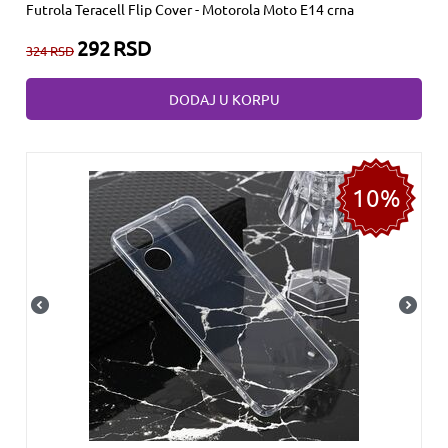
Futrola Teracell Flip Cover - Motorola Moto E14 crna
292
RSD
324
RSD
DODAJ U KORPU
10%