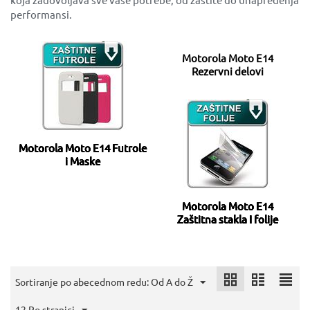
performansi.
Motorola Moto E14
Rezervni delovi
Motorola Moto E14 Futrole
i Maske
Motorola Moto E14
Zaštitna stakla I folije
Sortiranje po abecednom redu: Od A do Ž
12 Po stranici