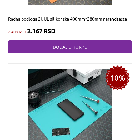
Radna podloga 2UUL silikonska 400mm*280mm narandzasta
2.167
RSD
2.408
RSD
DODAJ U KORPU
10%