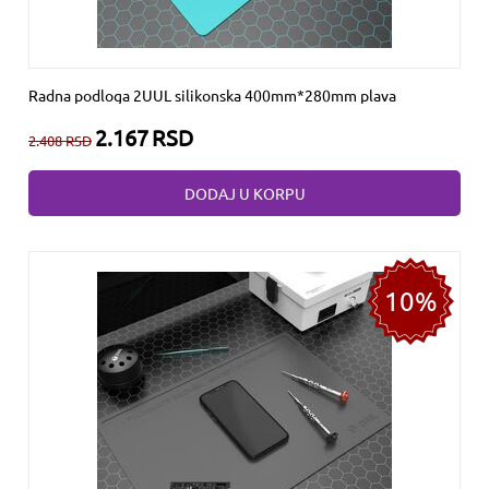
Radna podloga 2UUL silikonska 400mm*280mm plava
2.167
RSD
2.408
RSD
DODAJ U KORPU
10%