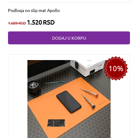
Podloga no slip mat Apollo
1.520
RSD
1.689
RSD
DODAJ U KORPU
10%