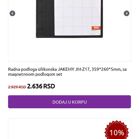
Radna podloga silikonska JAKEMY JM-Z17, 359*260*5mm, sa
magnetnnom podlogom set
2.636
RSD
2.929
RSD
DODAJ U KORPU
10%