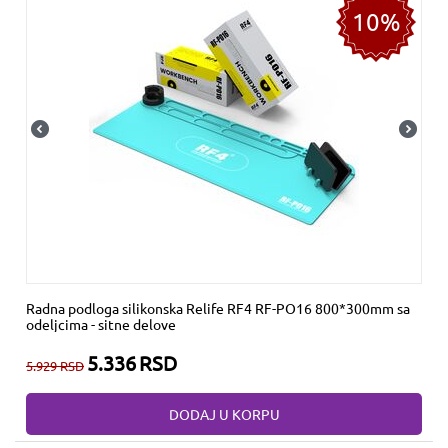
10%
Radna podloga silikonska Relife RF4 RF-PO16 800*300mm sa
odeljcima - sitne delove
5.336
RSD
5.929
RSD
DODAJ U KORPU