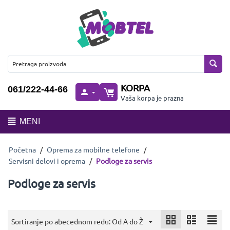
KORPA
061/222-44-66
Vaša korpa je prazna
MENI
Početna
/
Oprema za mobilne telefone
/
Servisni delovi i oprema
/
Podloge za servis
Podloge za servis
Sortiranje po abecednom redu: Od A do Ž