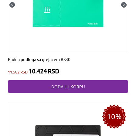
Radna podloga sa grejacem RS30
10.424
RSD
11.582
RSD
DODAJ U KORPU
10%