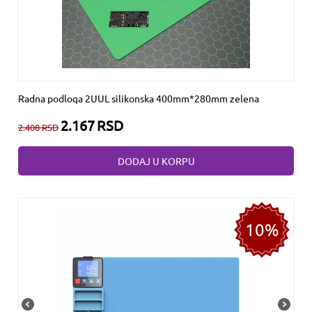
Radna podloga 2UUL silikonska 400mm*280mm zelena
2.167
RSD
2.408
RSD
DODAJ U KORPU
10%