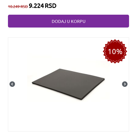
9.224
RSD
10.249
RSD
DODAJ U KORPU
10%