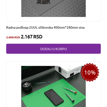
Radna podloga 2UUL silikonska 400mm*280mm siva
2.167
RSD
2.408
RSD
DODAJ U KORPU
10%