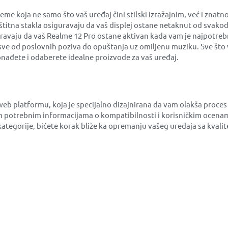
koja ne samo što vaš uređaj čini stilski izražajnim, već i znatn
aštitna stakla osiguravaju da vaš displej ostane netaknut od svako
uravaju da vaš Realme 12 Pro ostane aktivan kada vam je najpotrebn
sve od poslovnih poziva do opuštanja uz omiljenu muziku. Sve što 
nađete i odaberete idealne proizvode za vaš uređaj.
web platformu, koja je specijalno dizajnirana da vam olakša proc
 potrebnim informacijama o kompatibilnosti i korisničkim ocenam
e kategorije, bićete korak bliže ka opremanju vašeg uređaja sa kva