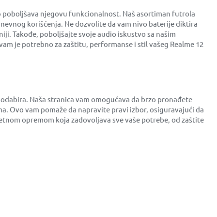
o poboljšava njegovu funkcionalnost. Naš asortiman futrola
dnevnog korišćenja. Ne dozvolite da vam nivo baterije diktira
iji. Takođe, poboljšajte svoje audio iskustvo sa našim
vam je potrebno za zaštitu, performanse i stil vašeg Realme 12
es odabira. Naša stranica vam omogućava da brzo pronađete
a. Ovo vam pomaže da napravite pravi izbor, osiguravajući da
litetnom opremom koja zadovoljava sve vaše potrebe, od zaštite