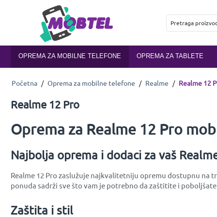
OPREMA ZA MOBILNE TELEFONE
OPREMA ZA TABLETE
Početna
/
Oprema za mobilne telefone
/
Realme
/
Realme 12 P
Realme 12 Pro
Oprema za Realme 12 Pro mobi
Najbolja oprema i dodaci za vaš Realm
Realme 12 Pro zaslužuje najkvalitetniju opremu dostupnu na trž
ponuda sadrži sve što vam je potrebno da zaštitite i poboljšate
Zaštita i stil