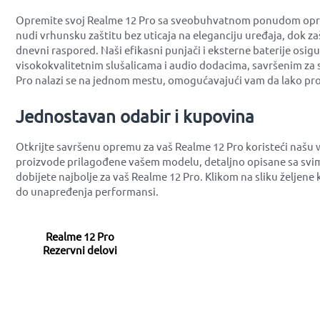
Opremite svoj Realme 12 Pro sa sveobuhvatnom ponudom opreme 
nudi vrhunsku zaštitu bez uticaja na eleganciju uređaja, dok z
dnevni raspored. Naši efikasni punjači i eksterne baterije osig
visokokvalitetnim slušalicama i audio dodacima, savršenim za 
Pro nalazi se na jednom mestu, omogućavajući vam da lako pro
Jednostavan odabir i kupovina
Otkrijte savršenu opremu za vaš Realme 12 Pro koristeći našu 
proizvode prilagođene vašem modelu, detaljno opisane sa svim
dobijete najbolje za vaš Realme 12 Pro. Klikom na sliku željen
do unapređenja performansi.
Realme 12 Pro
Rezervni delovi