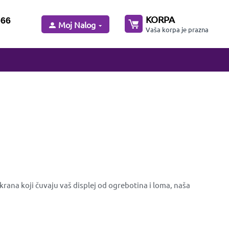
KORPA
-66
Moj Nalog
Vaša korpa je prazna
rana koji čuvaju vaš displej od ogrebotina i loma, naša