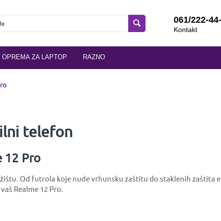
061/222-44
Kontakt
OPREMA ZA LAPTOP
RAZNO
ro
lni telefon
e 12 Pro
ištu. Od futrola koje nude vrhunsku zaštitu do staklenih zaštita ek
 vaš Realme 12 Pro.