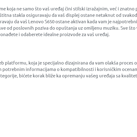
ja ne samo što vaš uređaj čini stilski izražajnim, već i znatno 
aštitna stakla osiguravaju da vaš displej ostane netaknut od svako
guravaju da vaš Lenovo S650 ostane aktivan kada vam je najpotrebni
sve od poslovnih poziva do opuštanja uz omiljenu muziku. Sve što 
onađete i odaberete idealne proizvode za vaš uređaj.
eb platformu, koja je specijalno dizajnirana da vam olakša proce
 potrebnim informacijama o kompatibilnosti i korisničkim ocenam
kategorije, bićete korak bliže ka opremanju vašeg uređaja sa kval