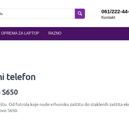
061/222-44
Kontakt
OPREMA ZA LAPTOP
RAZNO
i telefon
o S650
tu. Od futrola koje nude vrhunsku zaštitu do staklenih zaštita ek
novo S650.