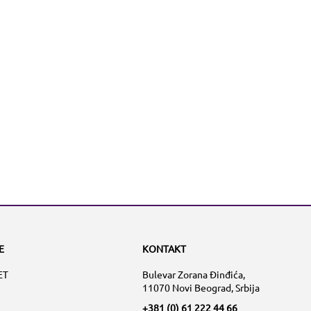
E
KONTAKT
ET
Bulevar Zorana Đinđića,
11070 Novi Beograd, Srbija
+381 (0) 61 222 44 66