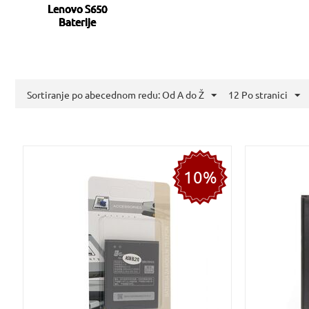
Lenovo S650
Baterije
Sortiranje po abecednom redu: Od A do Ž
12 Po stranici
10%