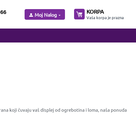
KORPA
-66
Moj Nalog
Vaša korpa je prazna
rana koji čuvaju vaš displej od ogrebotina i loma, naša ponuda