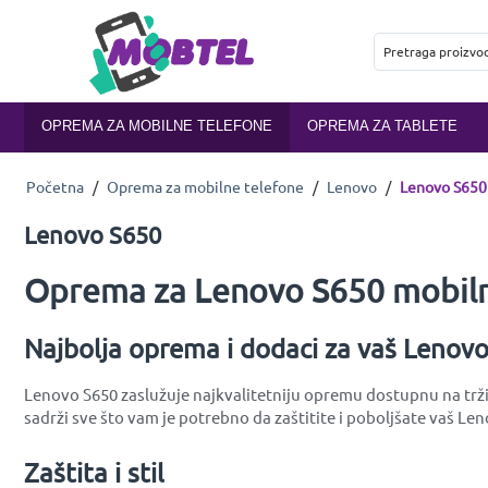
OPREMA ZA MOBILNE TELEFONE
OPREMA ZA TABLETE
Početna
/
Oprema za mobilne telefone
/
Lenovo
/
Lenovo S650
Lenovo S650
Oprema za Lenovo S650 mobiln
Najbolja oprema i dodaci za vaš Lenov
Lenovo S650 zaslužuje najkvalitetniju opremu dostupnu na tržiš
sadrži sve što vam je potrebno da zaštitite i poboljšate vaš Le
Zaštita i stil