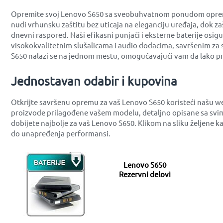
Opremite svoj Lenovo S650 sa sveobuhvatnom ponudom opreme ko
nudi vrhunsku zaštitu bez uticaja na eleganciju uređaja, dok z
dnevni raspored. Naši efikasni punjači i eksterne baterije osi
visokokvalitetnim slušalicama i audio dodacima, savršenim za 
S650 nalazi se na jednom mestu, omogućavajući vam da lako pr
Jednostavan odabir i kupovina
Otkrijte savršenu opremu za vaš Lenovo S650 koristeći našu w
proizvode prilagođene vašem modelu, detaljno opisane sa svim
dobijete najbolje za vaš Lenovo S650. Klikom na sliku željene 
do unapređenja performansi.
Lenovo S650
Rezervni delovi