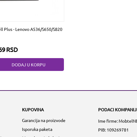
ell Plus - Lenovo A536/S650/S820
69
RSD
DODAJ U KORPU
KUPOVINA
PODACI KOMPANIJ
Garancija na proizvode
Ime firme: MobtelN
Isporuka paketa
PIB: 109269781