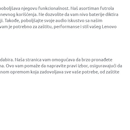
poboljšava njegovu funkcionalnost. Naš asortiman futrola
dnevnog korišćenja. Ne dozvolite da vam nivo baterije diktira
ji. Takođe, poboljšajte svoje audio iskustvo sa našim
vam je potrebno za zaštitu, performanse i stil vašeg Lenovo
s odabira. Naša stranica vam omogućava da brzo pronađete
a. Ovo vam pomaže da napravite pravi izbor, osiguravajući da
itetnom opremom koja zadovoljava sve vaše potrebe, od zaštite