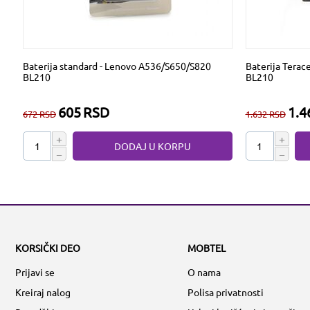
Baterija standard - Lenovo A536/S650/S820
Baterija Terac
BL210
BL210
605
RSD
1.4
672
RSD
1.632
RSD
+
+
DODAJ U KORPU
−
−
KORSIČKI DEO
MOBTEL
Prijavi se
O nama
Kreiraj nalog
Polisa privatnosti