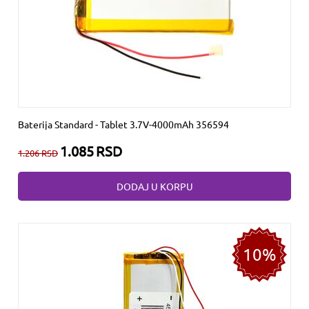
Baterija Standard - Tablet 3.7V-4000mAh 356594
1.085
RSD
1.206
RSD
DODAJ U KORPU
10%