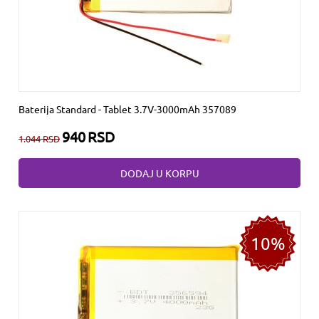
Baterija Standard - Tablet 3.7V-3000mAh 357089
940
RSD
1.044
RSD
DODAJ U KORPU
10%