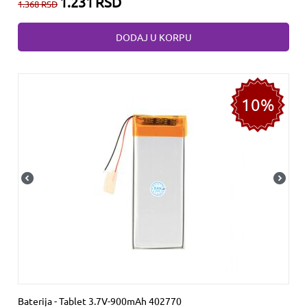
1.231
RSD
1.368
RSD
DODAJ U KORPU
10%
Baterija - Tablet 3.7V-900mAh 402770