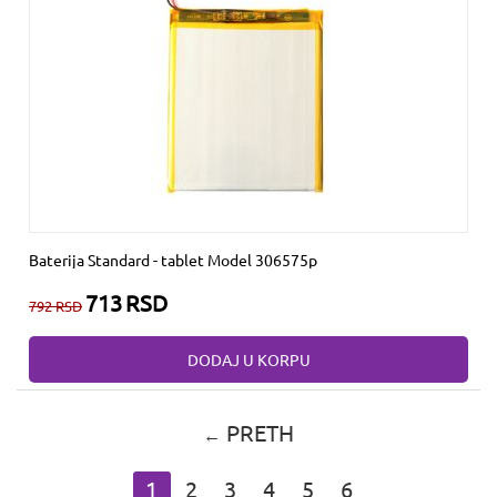
Baterija Standard - tablet Model 306575p
713
RSD
792
RSD
DODAJ U KORPU
PRETH
1
2
3
4
5
6