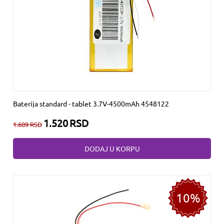
Baterija standard - tablet 3.7V-4500mAh 4548122
1.520
RSD
1.689
RSD
DODAJ U KORPU
10%