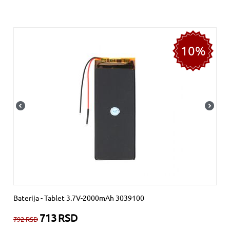
10%
Baterija - Tablet 3.7V-2000mAh 3039100
713
RSD
792
RSD