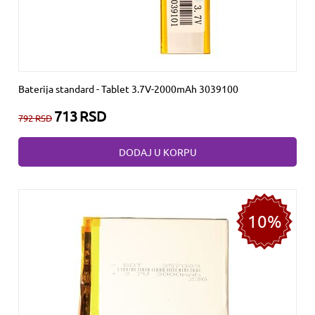
Baterija standard - Tablet 3.7V-2000mAh 3039100
713
RSD
792
RSD
DODAJ U KORPU
10%