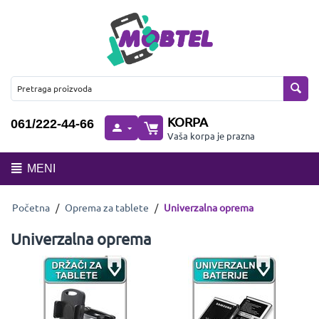
KORPA
061/222-44-66
Vaša korpa je prazna
MENI
Početna
/
Oprema za tablete
/
Univerzalna oprema
Univerzalna oprema