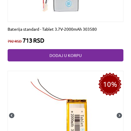
Baterija standard - Tablet 3.7V-2000mAh 303580
713
RSD
792
RSD
DODAJ U KORPU
10%