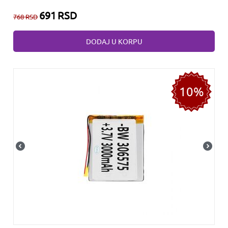
691
RSD
768
RSD
DODAJ U KORPU
10%