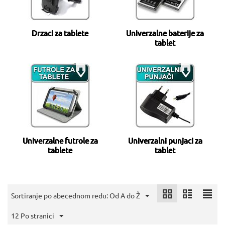
Drzaci za tablete
Univerzalne baterije za
tablet
Univerzalne futrole za
Univerzalni punjaci za
tablete
tablet
Sortiranje po abecednom redu: Od A do Ž
12 Po stranici