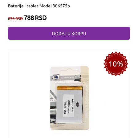
Baterija - tablet Model 306575p
788
RSD
876
RSD
DODAJ U KORPU
10%