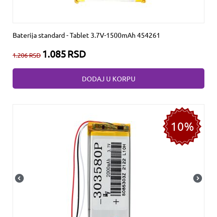
Baterija standard - Tablet 3.7V-1500mAh 454261
1.085
RSD
1.206
RSD
DODAJ U KORPU
10%