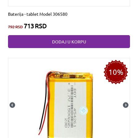
Baterija - tablet Model 306580
713
RSD
792
RSD
DODAJ U KORPU
10%