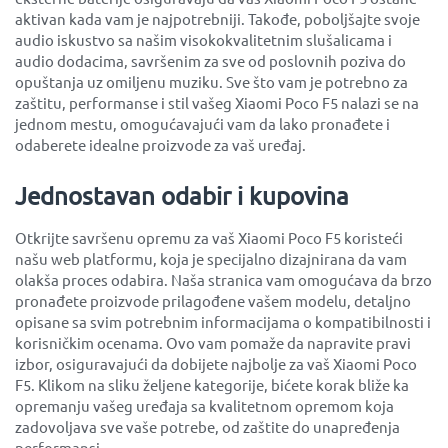
aktivan kada vam je najpotrebniji. Takođe, poboljšajte svoje
audio iskustvo sa našim visokokvalitetnim slušalicama i
audio dodacima, savršenim za sve od poslovnih poziva do
opuštanja uz omiljenu muziku. Sve što vam je potrebno za
zaštitu, performanse i stil vašeg Xiaomi Poco F5 nalazi se na
jednom mestu, omogućavajući vam da lako pronađete i
odaberete idealne proizvode za vaš uređaj.
Jednostavan odabir i kupovina
Otkrijte savršenu opremu za vaš Xiaomi Poco F5 koristeći
našu web platformu, koja je specijalno dizajnirana da vam
olakša proces odabira. Naša stranica vam omogućava da brzo
pronađete proizvode prilagođene vašem modelu, detaljno
opisane sa svim potrebnim informacijama o kompatibilnosti i
korisničkim ocenama. Ovo vam pomaže da napravite pravi
izbor, osiguravajući da dobijete najbolje za vaš Xiaomi Poco
F5. Klikom na sliku željene kategorije, bićete korak bliže ka
opremanju vašeg uređaja sa kvalitetnom opremom koja
zadovoljava sve vaše potrebe, od zaštite do unapređenja
performansi.