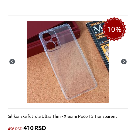
10%
Silikonska futrola Ultra Thin - Xiaomi Poco F5 Transparent
410
RSD
456
RSD