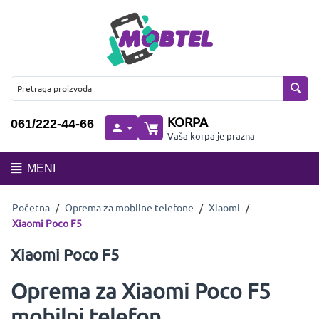
KORPA
061/222-44-66
Vaša korpa je prazna
MENI
Početna
/
Oprema za mobilne telefone
/
Xiaomi
/
Xiaomi Poco F5
Xiaomi Poco F5
Oprema za Xiaomi Poco F5
mobilni telefon