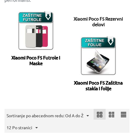
Xiaomi Poco F5 Rezervni
delovi
Xiaomi Poco F5 Futrole i
Maske
Xiaomi Poco F5 Zaštitna
stakla i folije
Sortiranje po abecednom redu: Od A do Ž
12 Po stranici