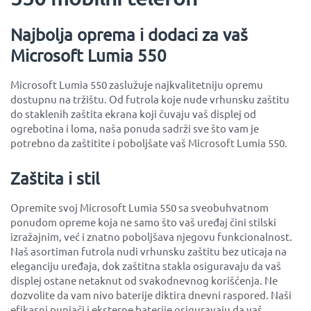
Najbolja oprema i dodaci za vaš
Microsoft Lumia 550
Microsoft Lumia 550 zaslužuje najkvalitetniju opremu
dostupnu na tržištu. Od futrola koje nude vrhunsku zaštitu
do staklenih zaštita ekrana koji čuvaju vaš displej od
ogrebotina i loma, naša ponuda sadrži sve što vam je
potrebno da zaštitite i poboljšate vaš Microsoft Lumia 550.
Zaštita i stil
Opremite svoj Microsoft Lumia 550 sa sveobuhvatnom
ponudom opreme koja ne samo što vaš uređaj čini stilski
izražajnim, već i znatno poboljšava njegovu funkcionalnost.
Naš asortiman futrola nudi vrhunsku zaštitu bez uticaja na
eleganciju uređaja, dok zaštitna stakla osiguravaju da vaš
displej ostane netaknut od svakodnevnog korišćenja. Ne
dozvolite da vam nivo baterije diktira dnevni raspored. Naši
efikasni punjači i eksterne baterije osiguravaju da vaš