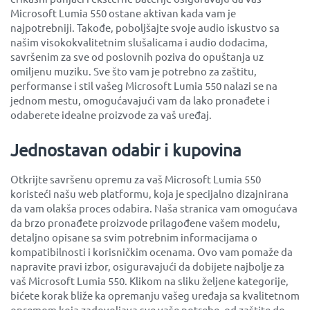
Microsoft Lumia 550 ostane aktivan kada vam je
najpotrebniji. Takođe, poboljšajte svoje audio iskustvo sa
našim visokokvalitetnim slušalicama i audio dodacima,
savršenim za sve od poslovnih poziva do opuštanja uz
omiljenu muziku. Sve što vam je potrebno za zaštitu,
performanse i stil vašeg Microsoft Lumia 550 nalazi se na
jednom mestu, omogućavajući vam da lako pronađete i
odaberete idealne proizvode za vaš uređaj.
Jednostavan odabir i kupovina
Otkrijte savršenu opremu za vaš Microsoft Lumia 550
koristeći našu web platformu, koja je specijalno dizajnirana
da vam olakša proces odabira. Naša stranica vam omogućava
da brzo pronađete proizvode prilagođene vašem modelu,
detaljno opisane sa svim potrebnim informacijama o
kompatibilnosti i korisničkim ocenama. Ovo vam pomaže da
napravite pravi izbor, osiguravajući da dobijete najbolje za
vaš Microsoft Lumia 550. Klikom na sliku željene kategorije,
bićete korak bliže ka opremanju vašeg uređaja sa kvalitetnom
opremom koja zadovoljava sve vaše potrebe, od zaštite do