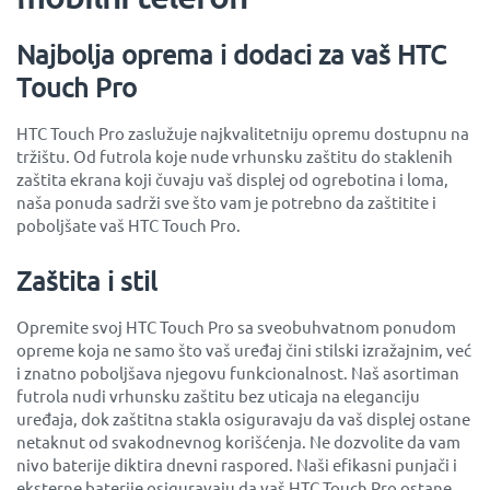
Najbolja oprema i dodaci za vaš HTC
Touch Pro
HTC Touch Pro zaslužuje najkvalitetniju opremu dostupnu na
tržištu. Od futrola koje nude vrhunsku zaštitu do staklenih
zaštita ekrana koji čuvaju vaš displej od ogrebotina i loma,
naša ponuda sadrži sve što vam je potrebno da zaštitite i
poboljšate vaš HTC Touch Pro.
Zaštita i stil
Opremite svoj HTC Touch Pro sa sveobuhvatnom ponudom
opreme koja ne samo što vaš uređaj čini stilski izražajnim, već
i znatno poboljšava njegovu funkcionalnost. Naš asortiman
futrola nudi vrhunsku zaštitu bez uticaja na eleganciju
uređaja, dok zaštitna stakla osiguravaju da vaš displej ostane
netaknut od svakodnevnog korišćenja. Ne dozvolite da vam
nivo baterije diktira dnevni raspored. Naši efikasni punjači i
eksterne baterije osiguravaju da vaš HTC Touch Pro ostane