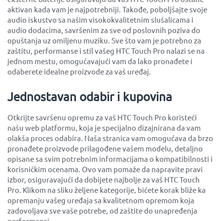
aktivan kada vam je najpotrebniji. Takođe, poboljšajte svoje
audio iskustvo sa našim visokokvalitetnim slušalicama i
audio dodacima, savršenim za sve od poslovnih poziva do
opuštanja uz omiljenu muziku. Sve što vam je potrebno za
zaštitu, performanse i stil vašeg HTC Touch Pro nalazi se na
jednom mestu, omogućavajući vam da lako pronađete i
odaberete idealne proizvode za vaš uređaj.
Jednostavan odabir i kupovina
Otkrijte savršenu opremu za vaš HTC Touch Pro koristeći
našu web platformu, koja je specijalno dizajnirana da vam
olakša proces odabira. Naša stranica vam omogućava da brzo
pronađete proizvode prilagođene vašem modelu, detaljno
opisane sa svim potrebnim informacijama o kompatibilnosti i
korisničkim ocenama. Ovo vam pomaže da napravite pravi
izbor, osiguravajući da dobijete najbolje za vaš HTC Touch
Pro. Klikom na sliku željene kategorije, bićete korak bliže ka
opremanju vašeg uređaja sa kvalitetnom opremom koja
zadovoljava sve vaše potrebe, od zaštite do unapređenja
performansi.