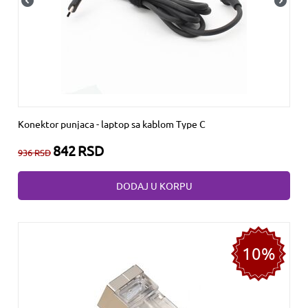
Konektor punjaca - laptop sa kablom Type C
842
RSD
936
RSD
DODAJ U KORPU
10%