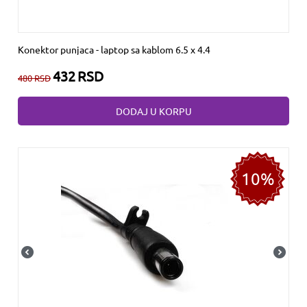
Konektor punjaca - laptop sa kablom 6.5 x 4.4
432
RSD
480
RSD
DODAJ U KORPU
10%