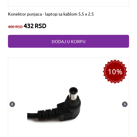
Konektor punjaca - laptop sa kablom 5.5 x 2.5
432
RSD
480
RSD
DODAJ U KORPU
10%