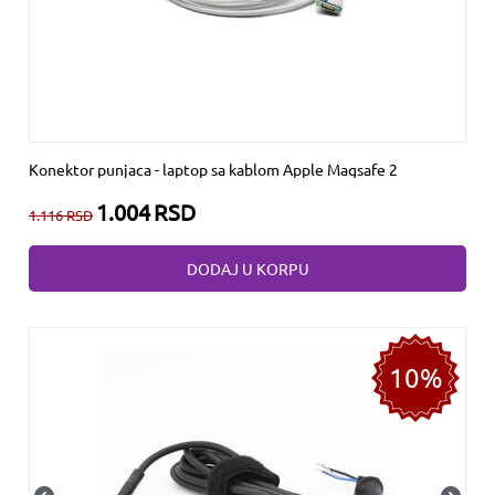
Konektor punjaca - laptop sa kablom Apple Magsafe 2
1.004
RSD
1.116
RSD
DODAJ U KORPU
10%