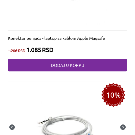
Konektor punjaca - laptop sa kablom Apple Magsafe
1.085
RSD
1.206
RSD
DODAJ U KORPU
10%