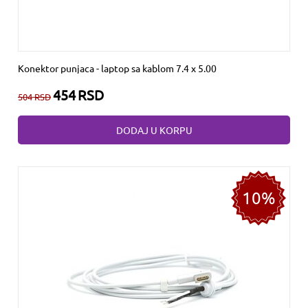
Konektor punjaca - laptop sa kablom 7.4 x 5.00
454
RSD
504
RSD
DODAJ U KORPU
10%