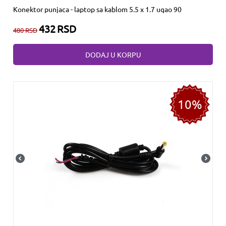
Konektor punjaca - laptop sa kablom 5.5 x 1.7 ugao 90
432
RSD
480
RSD
DODAJ U KORPU
10%