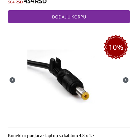
454
RSD
504
RSD
DODAJ U KORPU
10%
Konektor punjaca - laptop sa kablom 4.8 x 1.7