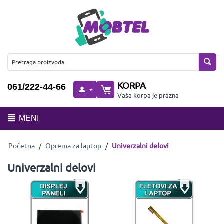
KORPA
061/222-44-66
Vaša korpa je prazna
MENI
Početna
/
Oprema za laptop
/
Univerzalni delovi
Univerzalni delovi