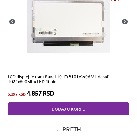
LCD displej (ekran) Panel 10.1"(B101AW06 V.1 desni)
1024x600 slim LED 40pin
4.857
RSD
5.397
RSD
DODAJ U KORPU
PRETH