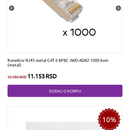
Konektor RJ45 metal CAT 6 8P8C JWD-AD82 1000 kom
(metal)
11.153
RSD
12.392
RSD
DODAJ U KORPU
10%