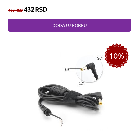
432
RSD
480
RSD
DODAJ U KORPU
10%