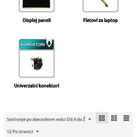
Displej paneli
Fletovi za laptop
Univerzalni konektori
Sortiranje po abecednom redu: Od A do Ž
12 Po stranici