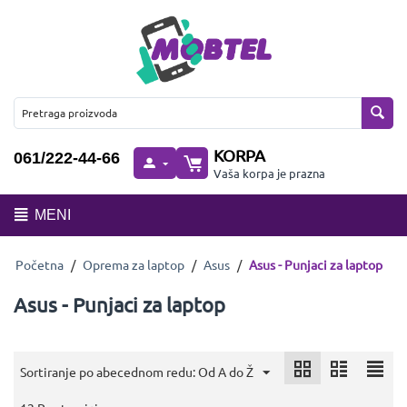
KORPA
061/222-44-66
Vaša korpa je prazna
MENI
Početna
/
Oprema za laptop
/
Asus
/
Asus - Punjaci za laptop
Asus - Punjaci za laptop
Sortiranje po abecednom redu: Od A do Ž