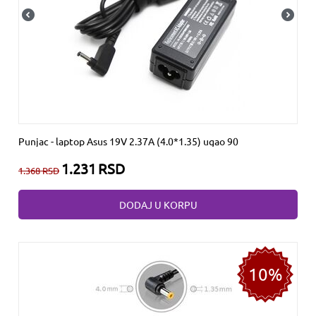
Punjac - laptop Asus 19V 2.37A (4.0*1.35) ugao 90
1.231
RSD
1.368
RSD
DODAJ U KORPU
10%