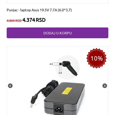
Punjac - laptop Asus 19.5V 7.7A (6.0*3.7)
4.374
RSD
4.860
RSD
DODAJ U KORPU
10%