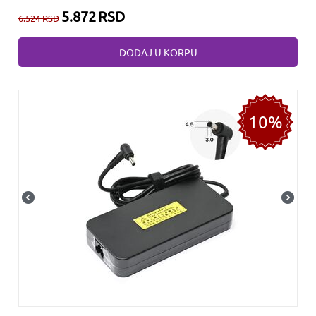
5.872
RSD
6.524
RSD
DODAJ U KORPU
10%