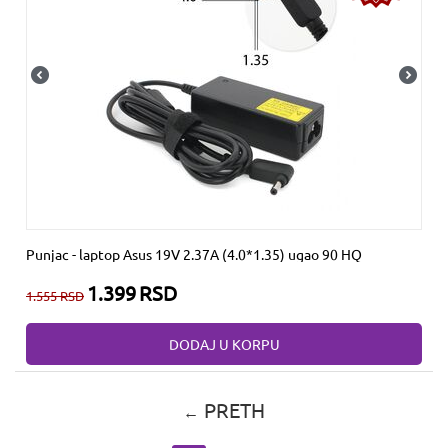
Punjac - laptop Asus 19V 2.37A (4.0*1.35) ugao 90 HQ
1.399
RSD
1.555
RSD
DODAJ U KORPU
PRETH