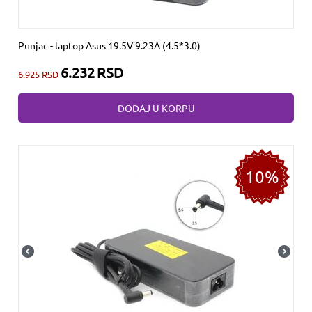
Punjac - laptop Asus 19.5V 9.23A (4.5*3.0)
6.232
RSD
6.925
RSD
DODAJ U KORPU
10%