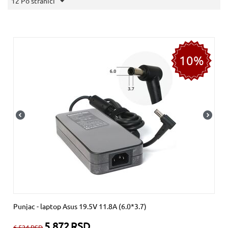
12 Po stranici
10%
Punjac - laptop Asus 19.5V 11.8A (6.0*3.7)
5.872
RSD
6.524
RSD