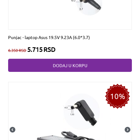
Punjac - laptop Asus 19.5V 9.23A (6.0*3.7)
5.715
RSD
6.350
RSD
DODAJ U KORPU
10%