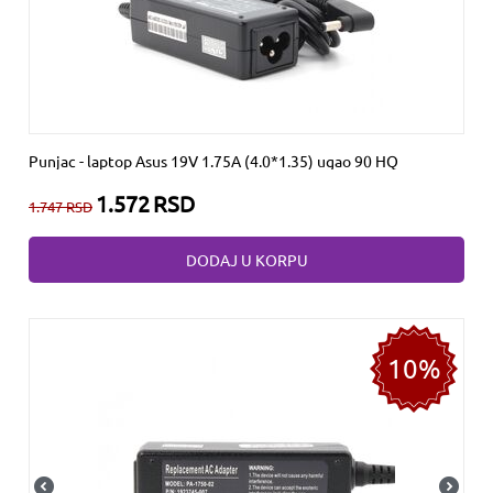
Punjac - laptop Asus 19V 1.75A (4.0*1.35) ugao 90 HQ
1.572
RSD
1.747
RSD
DODAJ U KORPU
10%