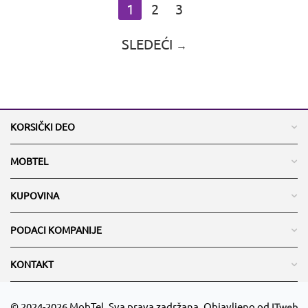
1
2
3
SLEDEĆI
KORSIČKI DEO
MOBTEL
KUPOVINA
PODACI KOMPANIJE
KONTAKT
© 2024-2026 MobTel. Sva prava zadržana. Objavljeno od
ITweb