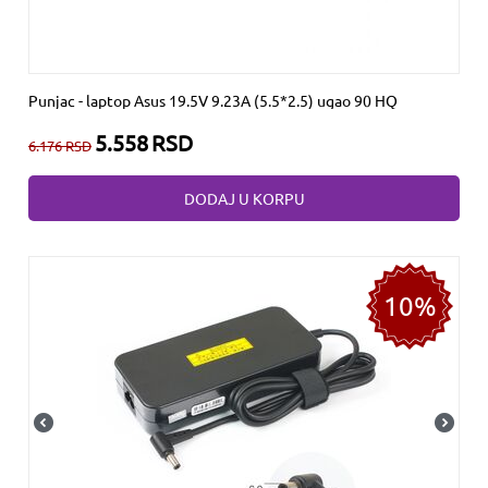
Punjac - laptop Asus 19.5V 9.23A (5.5*2.5) ugao 90 HQ
5.558
RSD
6.176
RSD
DODAJ U KORPU
10%