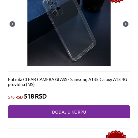
Futrola CLEAR CAMERA GLASS - Samsung A135 Galaxy A13 4G
providna (MS)
518
RSD
576
RSD
DODAJ U KORPU