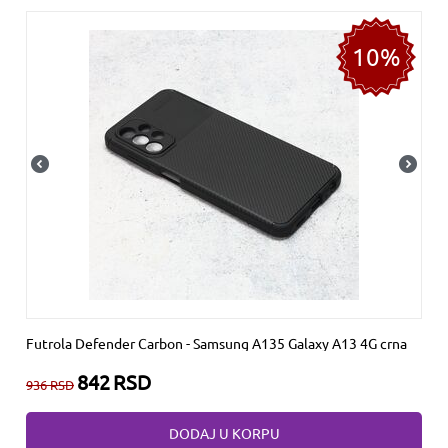
10%
Futrola Defender Carbon - Samsung A135 Galaxy A13 4G crna
842
RSD
936
RSD
DODAJ U KORPU