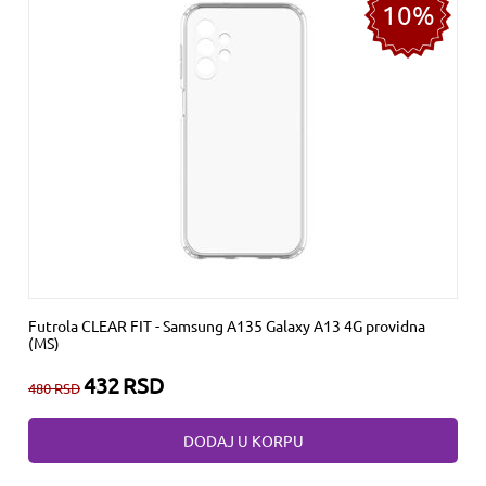
10%
Futrola CLEAR FIT - Samsung A135 Galaxy A13 4G providna
(MS)
432
RSD
480
RSD
DODAJ U KORPU