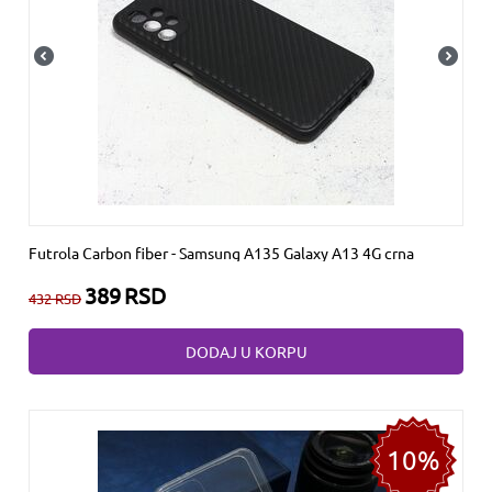
Futrola Carbon fiber - Samsung A135 Galaxy A13 4G crna
389
RSD
432
RSD
DODAJ U KORPU
10%