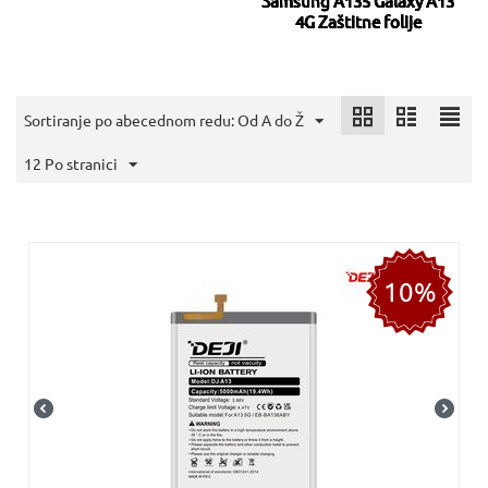
Samsung A135 Galaxy A13
4G Zaštitne folije
Sortiranje po abecednom redu: Od A do Ž
12 Po stranici
10%