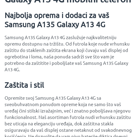
Najbolja oprema i dodaci za vaš
Samsung A135 Galaxy A13 4G
Samsung A135 Galaxy A13 4G zaslužuje najkvalitetniju
opremu dostupnu na tržištu. Od futrola koje nude vrhunsku
zaštitu do staklenih zaštita ekrana koji čuvaju vaš displej od
ogrebotina i loma, naša ponuda sadrži sve što vam je
potrebno da zaštitite i poboljšate vaš Samsung A135 Galaxy
A13 4G.
Zaštita i stil
Opremite svoj Samsung A135 Galaxy A13 4G sa
sveobuhvatnom ponudom opreme koja ne samo što vaš
uređaj čini stilski izražajnim, već i znatno poboljšava njegovu
funkcionalnost. Naš asortiman futrola nudi vrhunsku zaštitu
bez uticaja na eleganciju uređaja, dok zaštitna stakla
osiguravaju da vaš displej ostane netaknut od svakodnevnog
korišćenja. Ne dozvolite da vam nivo baterije diktira dnevni