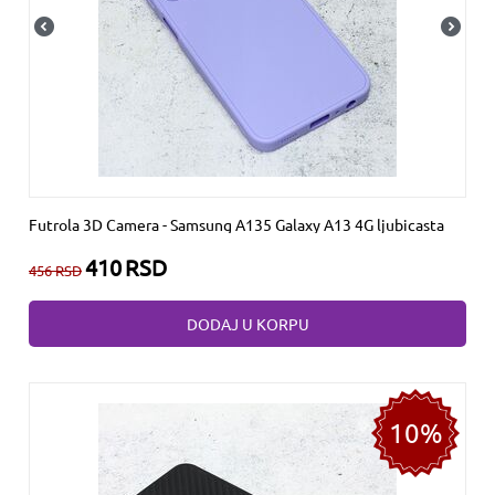
Futrola 3D Camera - Samsung A135 Galaxy A13 4G ljubicasta
410
RSD
456
RSD
DODAJ U KORPU
10%