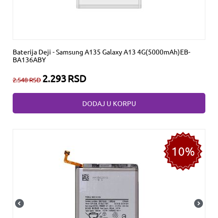
Baterija Deji - Samsung A135 Galaxy A13 4G(5000mAh)EB-
BA136ABY
2.293
RSD
2.548
RSD
DODAJ U KORPU
10%