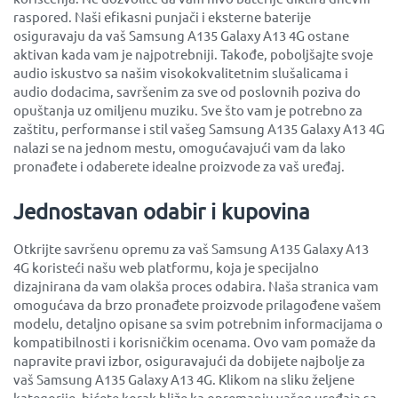
raspored. Naši efikasni punjači i eksterne baterije
osiguravaju da vaš Samsung A135 Galaxy A13 4G ostane
aktivan kada vam je najpotrebniji. Takođe, poboljšajte svoje
audio iskustvo sa našim visokokvalitetnim slušalicama i
audio dodacima, savršenim za sve od poslovnih poziva do
opuštanja uz omiljenu muziku. Sve što vam je potrebno za
zaštitu, performanse i stil vašeg Samsung A135 Galaxy A13 4G
nalazi se na jednom mestu, omogućavajući vam da lako
pronađete i odaberete idealne proizvode za vaš uređaj.
Jednostavan odabir i kupovina
Otkrijte savršenu opremu za vaš Samsung A135 Galaxy A13
4G koristeći našu web platformu, koja je specijalno
dizajnirana da vam olakša proces odabira. Naša stranica vam
omogućava da brzo pronađete proizvode prilagođene vašem
modelu, detaljno opisane sa svim potrebnim informacijama o
kompatibilnosti i korisničkim ocenama. Ovo vam pomaže da
napravite pravi izbor, osiguravajući da dobijete najbolje za
vaš Samsung A135 Galaxy A13 4G. Klikom na sliku željene
kategorije, bićete korak bliže ka opremanju vašeg uređaja sa