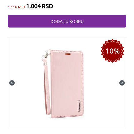
1.004
RSD
1.116
RSD
DODAJ U KORPU
10%