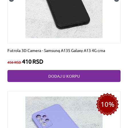
Futrola 3D Camera - Samsung A135 Galaxy A13 4G crna
410
RSD
456
RSD
DODAJ U KORPU
10%