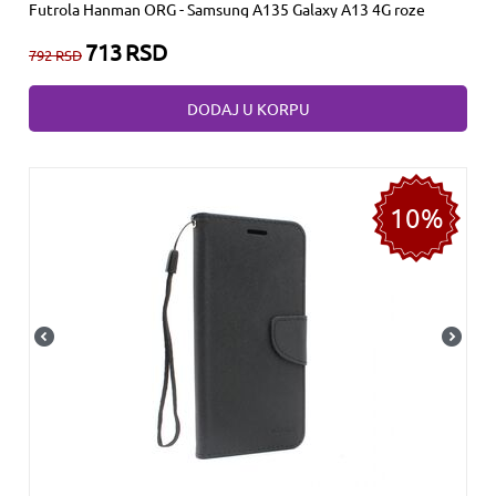
Futrola Hanman ORG - Samsung A135 Galaxy A13 4G roze
713
RSD
792
RSD
DODAJ U KORPU
10%