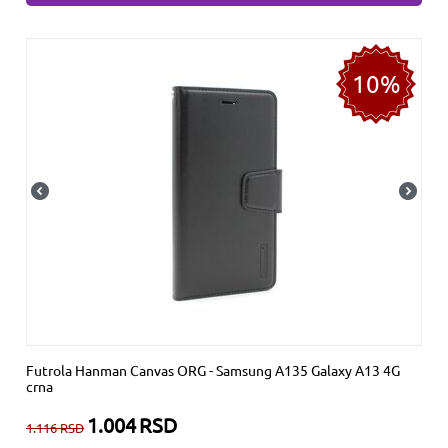
10%
Futrola Hanman Canvas ORG - Samsung A135 Galaxy A13 4G
crna
1.004
RSD
1.116
RSD