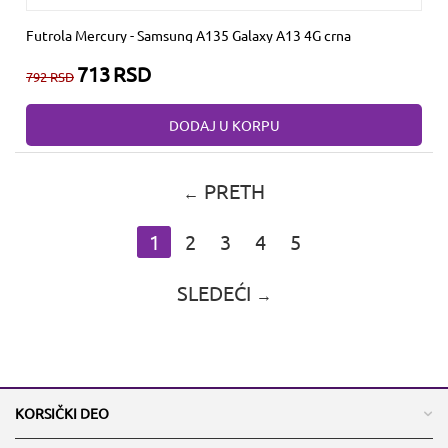
Futrola Mercury - Samsung A135 Galaxy A13 4G crna
713
RSD
792
RSD
DODAJ U KORPU
PRETH
1
2
3
4
5
SLEDEĆI
KORSIČKI DEO