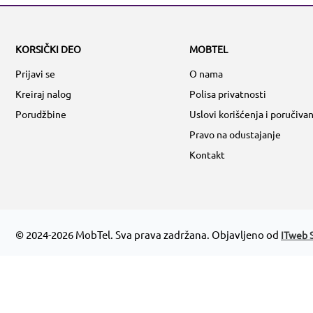
KORSIČKI DEO
MOBTEL
Prijavi se
O nama
Kreiraj nalog
Polisa privatnosti
Porudžbine
Uslovi korišćenja i poručivan
Pravo na odustajanje
Kontakt
© 2024-2026 MobTel. Sva prava zadržana. Objavljeno od
ITweb S