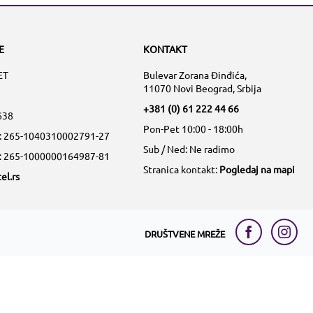
E
KONTAKT
ET
Bulevar Zorana Đinđića,
11070 Novi Beograd, Srbija
+381 (0) 61 222 44 66
638
Pon-Pet 10:00 - 18:00h
a: 265-1040310002791-27
Sub / Ned: Ne radimo
a: 265-1000000164987-81
Stranica kontakt:
Pogledaj na mapi
el.rs
DRUŠTVENE MREŽE