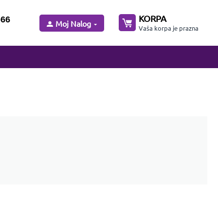
KORPA
-66
Moj Nalog
Vaša korpa je prazna