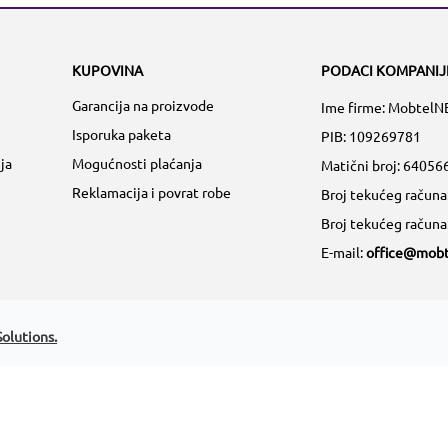
KUPOVINA
PODACI KOMPANIJ
Garancija na proizvode
Ime firme: MobtelN
Isporuka paketa
PIB: 109269781
ja
Mogućnosti plaćanja
Matični broj:
64056
Reklamacija i povrat robe
Broj tekućeg račun
Broj tekućeg račun
E-mail:
office@mobt
olutions.