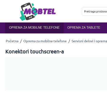
OPREMA ZA MOBILNE TELEFONE
OPREMA ZA TABLETE
Početna
/
Oprema za mobilne telefone
/
Servisni delovi i oprem
Konektori touchscreen-a