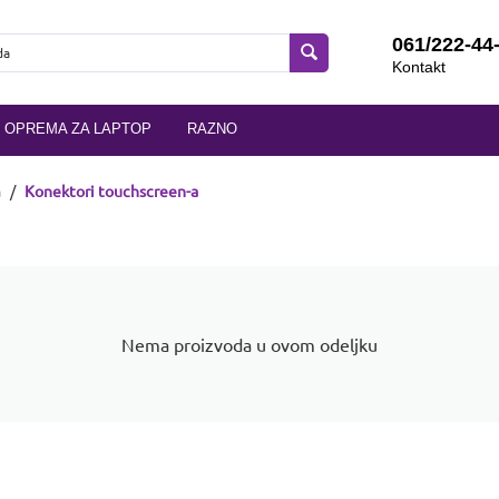
061/222-44
Kontakt
OPREMA ZA LAPTOP
RAZNO
a
/
Konektori touchscreen-a
Nema proizvoda u ovom odeljku