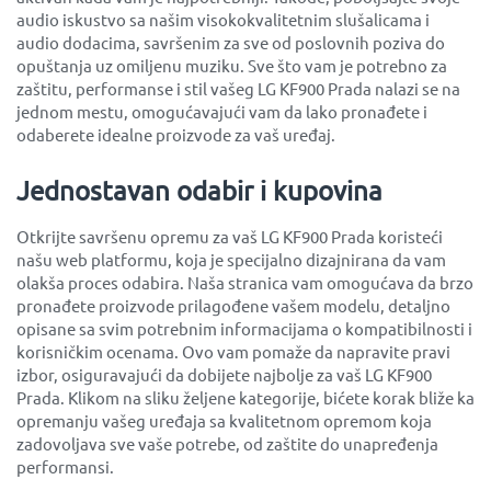
audio iskustvo sa našim visokokvalitetnim slušalicama i
audio dodacima, savršenim za sve od poslovnih poziva do
opuštanja uz omiljenu muziku. Sve što vam je potrebno za
zaštitu, performanse i stil vašeg LG KF900 Prada nalazi se na
jednom mestu, omogućavajući vam da lako pronađete i
odaberete idealne proizvode za vaš uređaj.
Jednostavan odabir i kupovina
Otkrijte savršenu opremu za vaš LG KF900 Prada koristeći
našu web platformu, koja je specijalno dizajnirana da vam
olakša proces odabira. Naša stranica vam omogućava da brzo
pronađete proizvode prilagođene vašem modelu, detaljno
opisane sa svim potrebnim informacijama o kompatibilnosti i
korisničkim ocenama. Ovo vam pomaže da napravite pravi
izbor, osiguravajući da dobijete najbolje za vaš LG KF900
Prada. Klikom na sliku željene kategorije, bićete korak bliže ka
opremanju vašeg uređaja sa kvalitetnom opremom koja
zadovoljava sve vaše potrebe, od zaštite do unapređenja
performansi.