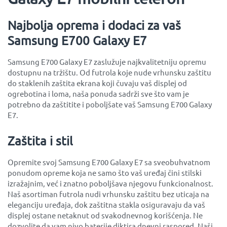
Najbolja oprema i dodaci za vaš
Samsung E700 Galaxy E7
Samsung E700 Galaxy E7 zaslužuje najkvalitetniju opremu
dostupnu na tržištu. Od futrola koje nude vrhunsku zaštitu
do staklenih zaštita ekrana koji čuvaju vaš displej od
ogrebotina i loma, naša ponuda sadrži sve što vam je
potrebno da zaštitite i poboljšate vaš Samsung E700 Galaxy
E7.
Zaštita i stil
Opremite svoj Samsung E700 Galaxy E7 sa sveobuhvatnom
ponudom opreme koja ne samo što vaš uređaj čini stilski
izražajnim, već i znatno poboljšava njegovu funkcionalnost.
Naš asortiman futrola nudi vrhunsku zaštitu bez uticaja na
eleganciju uređaja, dok zaštitna stakla osiguravaju da vaš
displej ostane netaknut od svakodnevnog korišćenja. Ne
dozvolite da vam nivo baterije diktira dnevni raspored. Naši