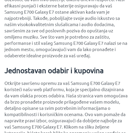
efikasni punjači i eksterne baterije osiguravaju da vaš
Samsung E700 Galaxy E7 ostane aktivan kada vam je
najpotrebniji. Takođe, poboljšajte svoje audio iskustvo sa
našim visokokvalitetnim slušalicama i audio dodacima,
savršenim za sve od poslovnih poziva do opuštanja uz
omiljenu muziku. Sve što vam je potrebno za zaštitu,
performanse i stil vašeg Samsung E700 Galaxy E7 nalazi se na
jednom mestu, omogućavajući vam da lako pronađete i
odaberete idealne proizvode za vaš uređaj.
Jednostavan odabir i kupovina
Otkrijte savršenu opremu za vaš Samsung E700 Galaxy E7
koristeći našu web platformu, koja je specijalno dizajnirana
da vam olakša proces odabira. Naša stranica vam omogućava
da brzo pronađete proizvode prilagođene vašem modelu,
detaljno opisane sa svim potrebnim informacijama o
kompatibilnosti i korisničkim ocenama. Ovo vam pomaže da
napravite pravi izbor, osiguravajući da dobijete najbolje za
vaš Samsung E700 Galaxy E7. Klikom na sliku željene
kategorije, bićete korak bliže ka opremanju vašeg uređaja sa