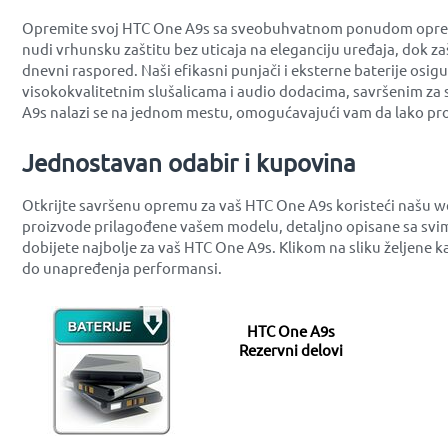
Opremite svoj HTC One A9s sa sveobuhvatnom ponudom opreme ko
nudi vrhunsku zaštitu bez uticaja na eleganciju uređaja, dok z
dnevni raspored. Naši efikasni punjači i eksterne baterije osi
visokokvalitetnim slušalicama i audio dodacima, savršenim za 
A9s nalazi se na jednom mestu, omogućavajući vam da lako pro
Jednostavan odabir i kupovina
Otkrijte savršenu opremu za vaš HTC One A9s koristeći našu w
proizvode prilagođene vašem modelu, detaljno opisane sa svim
dobijete najbolje za vaš HTC One A9s. Klikom na sliku željene 
do unapređenja performansi.
HTC One A9s
Rezervni delovi