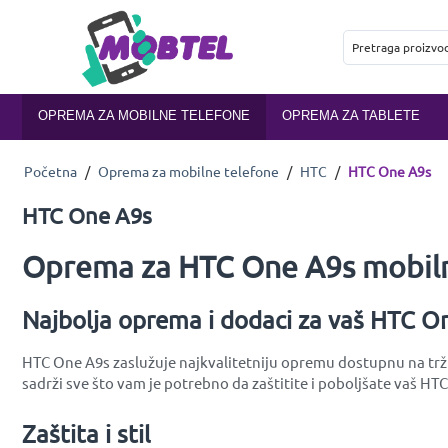
OPREMA ZA MOBILNE TELEFONE
OPREMA ZA TABLETE
Početna
/
Oprema za mobilne telefone
/
HTC
/
HTC One A9s
HTC One A9s
Oprema za HTC One A9s mobiln
Najbolja oprema i dodaci za vaš HTC O
HTC One A9s zaslužuje najkvalitetniju opremu dostupnu na tržiš
sadrži sve što vam je potrebno da zaštitite i poboljšate vaš HT
Zaštita i stil