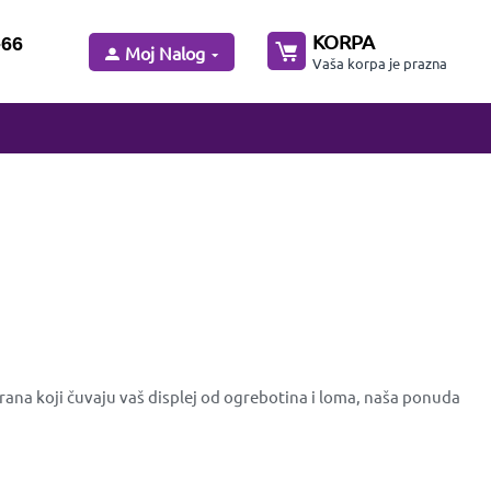
KORPA
-66
Moj Nalog
Vaša korpa je prazna
rana koji čuvaju vaš displej od ogrebotina i loma, naša ponuda