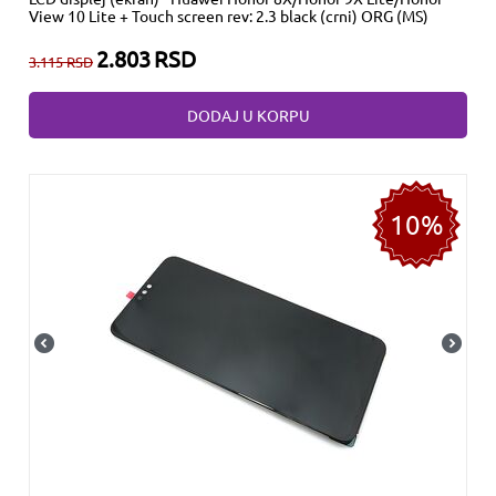
View 10 Lite + Touch screen rev: 2.3 black (crni) ORG (MS)
2.803
RSD
3.115
RSD
DODAJ U KORPU
10%