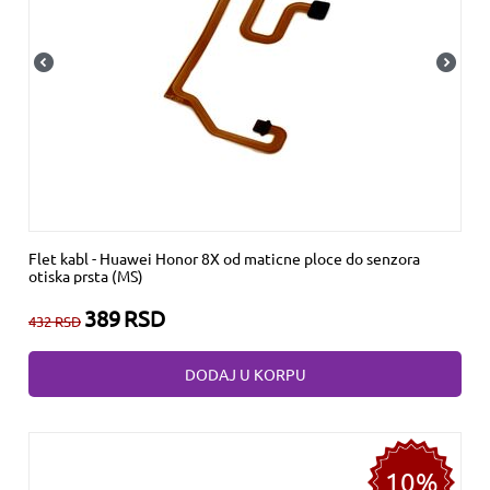
Flet kabl - Huawei Honor 8X od maticne ploce do senzora
otiska prsta (MS)
389
RSD
432
RSD
DODAJ U KORPU
10%