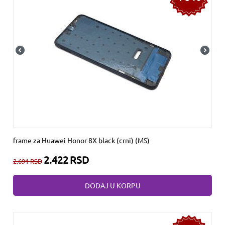
frame za Huawei Honor 8X black (crni) (MS)
2.422
RSD
2.691
RSD
DODAJ U KORPU