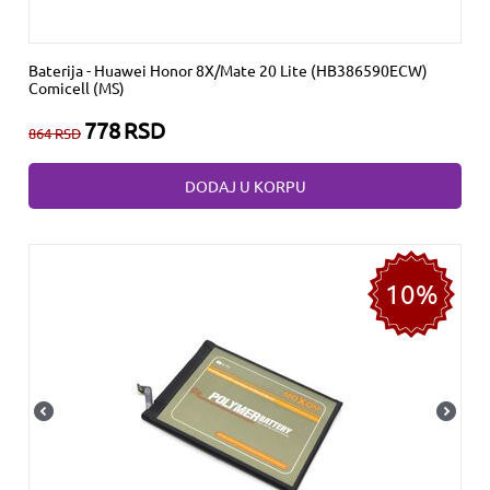
Baterija - Huawei Honor 8X/Mate 20 Lite (HB386590ECW)
Comicell (MS)
778
RSD
864
RSD
DODAJ U KORPU
10%