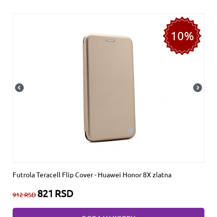
10%
Futrola Teracell Flip Cover - Huawei Honor 8X zlatna
821
RSD
912
RSD