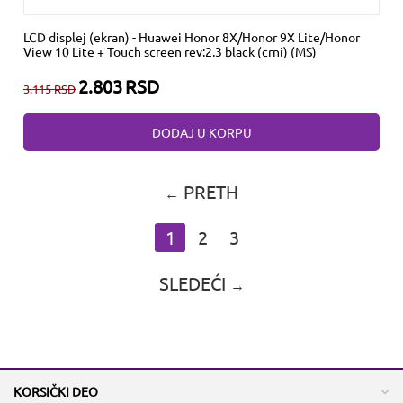
LCD displej (ekran) - Huawei Honor 8X/Honor 9X Lite/Honor
View 10 Lite + Touch screen rev:2.3 black (crni) (MS)
2.803
RSD
3.115
RSD
DODAJ U KORPU
PRETH
1
2
3
SLEDEĆI
KORSIČKI DEO