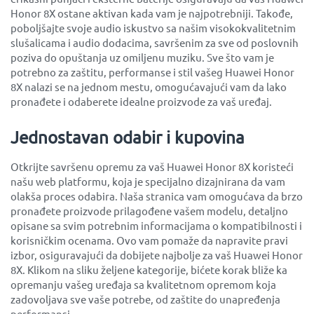
Honor 8X ostane aktivan kada vam je najpotrebniji. Takođe,
poboljšajte svoje audio iskustvo sa našim visokokvalitetnim
slušalicama i audio dodacima, savršenim za sve od poslovnih
poziva do opuštanja uz omiljenu muziku. Sve što vam je
potrebno za zaštitu, performanse i stil vašeg Huawei Honor
8X nalazi se na jednom mestu, omogućavajući vam da lako
pronađete i odaberete idealne proizvode za vaš uređaj.
Jednostavan odabir i kupovina
Otkrijte savršenu opremu za vaš Huawei Honor 8X koristeći
našu web platformu, koja je specijalno dizajnirana da vam
olakša proces odabira. Naša stranica vam omogućava da brzo
pronađete proizvode prilagođene vašem modelu, detaljno
opisane sa svim potrebnim informacijama o kompatibilnosti i
korisničkim ocenama. Ovo vam pomaže da napravite pravi
izbor, osiguravajući da dobijete najbolje za vaš Huawei Honor
8X. Klikom na sliku željene kategorije, bićete korak bliže ka
opremanju vašeg uređaja sa kvalitetnom opremom koja
zadovoljava sve vaše potrebe, od zaštite do unapređenja
performansi.