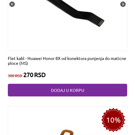
Flet kabl - Huawei Honor 8X od konektora punjenja do maticne
ploce (MS)
270
RSD
300
RSD
DODAJ U KORPU
10%