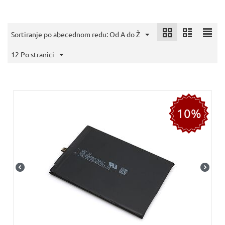
Sortiranje po abecednom redu: Od A do Ž
12 Po stranici
10%