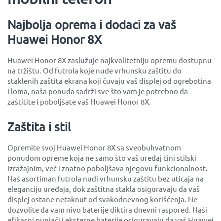
Najbolja oprema i dodaci za vaš
Huawei Honor 8X
Huawei Honor 8X zaslužuje najkvalitetniju opremu dostupnu
na tržištu. Od futrola koje nude vrhunsku zaštitu do
staklenih zaštita ekrana koji čuvaju vaš displej od ogrebotina
i loma, naša ponuda sadrži sve što vam je potrebno da
zaštitite i poboljšate vaš Huawei Honor 8X.
Zaštita i stil
Opremite svoj Huawei Honor 8X sa sveobuhvatnom
ponudom opreme koja ne samo što vaš uređaj čini stilski
izražajnim, već i znatno poboljšava njegovu funkcionalnost.
Naš asortiman futrola nudi vrhunsku zaštitu bez uticaja na
eleganciju uređaja, dok zaštitna stakla osiguravaju da vaš
displej ostane netaknut od svakodnevnog korišćenja. Ne
dozvolite da vam nivo baterije diktira dnevni raspored. Naši
efikasni punjači i eksterne baterije osiguravaju da vaš Huawei