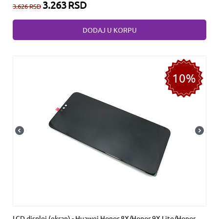
3.263
RSD
3.626
RSD
DODAJ U KORPU
10%
LCD displej (ekran) - Huawei Honor 8X/Honor 9X Lite/Honor