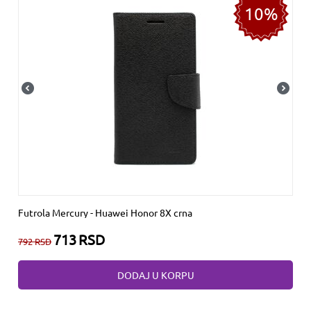
10%
Futrola Mercury - Huawei Honor 8X crna
713
RSD
792
RSD
DODAJ U KORPU