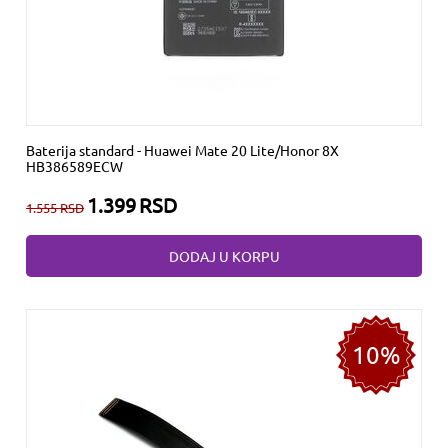
Baterija standard - Huawei Mate 20 Lite/Honor 8X
HB386589ECW
1.399
RSD
1.555
RSD
DODAJ U KORPU
10%