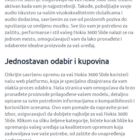
aktivan kada vam je najpotrebniji. Takođe, poboljšajte svoje
audio iskustvo sa našim visokokvalitetnim slušalicama i
audio dodacima, savršenim za sve od poslovnih poziva do
opuštanja uz omiljenu muziku. Sve što vam je potrebno za
zaštitu, performanse i stil vašeg Nokia 3600 Slide nalazi se na
jednom mestu, omogućavajući vam da lako pronađete i
odaberete idealne proizvode za vaš uređaj.
Jednostavan odabir i kupovina
Otkrijte savršenu opremu za vaš Nokia 3600 Slide koristeći
našu web platformu, koja je specijalno dizajnirana da vam
olakša proces odabira. Naša stranica vam omogućava da brzo
pronađete proizvode prilagođene vašem modelu, detaljno
opisane sa svim potrebnim informacijama o kompatibilnosti i
korisničkim ocenama. Ovo vam pomaže da napravite pravi
izbor, osiguravajući da dobijete najbolje za vaš Nokia 3600
Slide. Klikom na sliku željene kategorije, bićete korak bliže ka
opremanju vašeg uređaja sa kvalitetnom opremom koja
zadovoljava sve vaše potrebe, od zaštite do unapređenja
performansi.