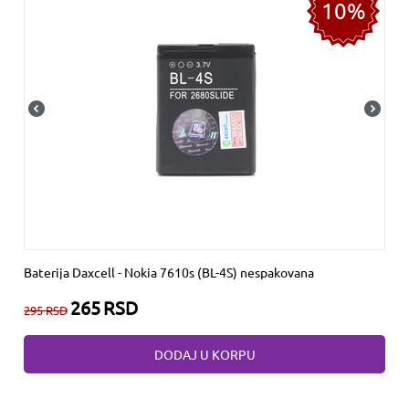
10%
Baterija Daxcell - Nokia 7610s (BL-4S) nespakovana
265
RSD
295
RSD
DODAJ U KORPU