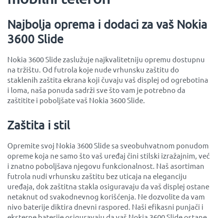
Najbolja oprema i dodaci za vaš Nokia
3600 Slide
Nokia 3600 Slide zaslužuje najkvalitetniju opremu dostupnu
na tržištu. Od futrola koje nude vrhunsku zaštitu do
staklenih zaštita ekrana koji čuvaju vaš displej od ogrebotina
i loma, naša ponuda sadrži sve što vam je potrebno da
zaštitite i poboljšate vaš Nokia 3600 Slide.
Zaštita i stil
Opremite svoj Nokia 3600 Slide sa sveobuhvatnom ponudom
opreme koja ne samo što vaš uređaj čini stilski izražajnim, već
i znatno poboljšava njegovu funkcionalnost. Naš asortiman
futrola nudi vrhunsku zaštitu bez uticaja na eleganciju
uređaja, dok zaštitna stakla osiguravaju da vaš displej ostane
netaknut od svakodnevnog korišćenja. Ne dozvolite da vam
nivo baterije diktira dnevni raspored. Naši efikasni punjači i
eksterne baterije osiguravaju da vaš Nokia 3600 Slide ostane