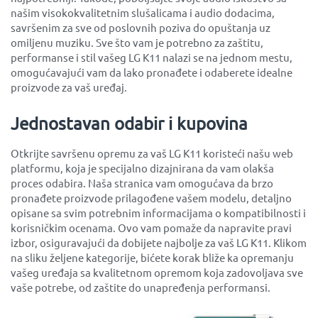
našim visokokvalitetnim slušalicama i audio dodacima,
savršenim za sve od poslovnih poziva do opuštanja uz
omiljenu muziku. Sve što vam je potrebno za zaštitu,
performanse i stil vašeg LG K11 nalazi se na jednom mestu,
omogućavajući vam da lako pronađete i odaberete idealne
proizvode za vaš uređaj.
Jednostavan odabir i kupovina
Otkrijte savršenu opremu za vaš LG K11 koristeći našu web
platformu, koja je specijalno dizajnirana da vam olakša
proces odabira. Naša stranica vam omogućava da brzo
pronađete proizvode prilagođene vašem modelu, detaljno
opisane sa svim potrebnim informacijama o kompatibilnosti i
korisničkim ocenama. Ovo vam pomaže da napravite pravi
izbor, osiguravajući da dobijete najbolje za vaš LG K11. Klikom
na sliku željene kategorije, bićete korak bliže ka opremanju
vašeg uređaja sa kvalitetnom opremom koja zadovoljava sve
vaše potrebe, od zaštite do unapređenja performansi.