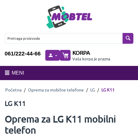
KORPA
061/222-44-66
Vaša korpa je prazna
MENI
Početna
/
Oprema za mobilne telefone
/
LG
/
LG K11
LG K11
Oprema za LG K11 mobilni
telefon