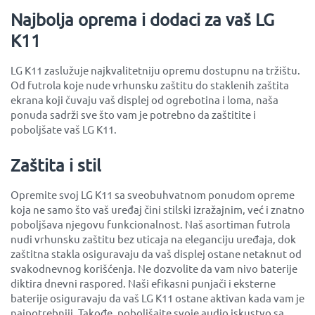
Najbolja oprema i dodaci za vaš LG
K11
LG K11 zaslužuje najkvalitetniju opremu dostupnu na tržištu.
Od futrola koje nude vrhunsku zaštitu do staklenih zaštita
ekrana koji čuvaju vaš displej od ogrebotina i loma, naša
ponuda sadrži sve što vam je potrebno da zaštitite i
poboljšate vaš LG K11.
Zaštita i stil
Opremite svoj LG K11 sa sveobuhvatnom ponudom opreme
koja ne samo što vaš uređaj čini stilski izražajnim, već i znatno
poboljšava njegovu funkcionalnost. Naš asortiman futrola
nudi vrhunsku zaštitu bez uticaja na eleganciju uređaja, dok
zaštitna stakla osiguravaju da vaš displej ostane netaknut od
svakodnevnog korišćenja. Ne dozvolite da vam nivo baterije
diktira dnevni raspored. Naši efikasni punjači i eksterne
baterije osiguravaju da vaš LG K11 ostane aktivan kada vam je
najpotrebniji. Takođe, poboljšajte svoje audio iskustvo sa