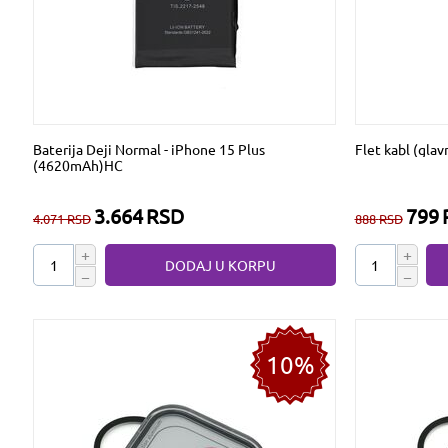
Baterija Deji Normal - iPhone 15 Plus
Flet kabl (glav
(4620mAh)HC
3.664
RSD
799
4.071
RSD
888
RSD
+
+
DODAJ U KORPU
−
−
10%