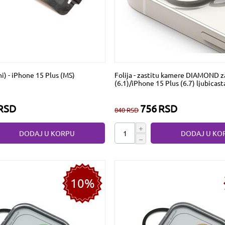
ni) - iPhone 15 Plus (MS)
Folija - zastitu kamere DIAMOND z
(6.1)/iPhone 15 Plus (6.7) ljubicast
RSD
756
RSD
840
RSD
+
DODAJ U KORPU
DODAJ U KO
−
10%