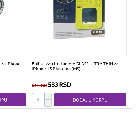
O za iPhone
Folija - zastitu kamere GLASS ULTRA THIN za
iPhone 15 Plus crna (MS)
583
RSD
648
RSD
+
RPU
DODAJ U KORPU
−