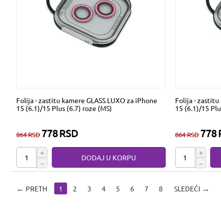
Folija - zastitu kamere GLASS LUXO za iPhone
Folija - zasti
15 (6.1)/15 Plus (6.7) roze (MS)
15 (6.1)/15 Plu
778
RSD
778
864
RSD
864
RSD
+
+
DODAJ U KORPU
−
−
PRETH
1
2
3
4
5
6
7
8
SLEDEĆI