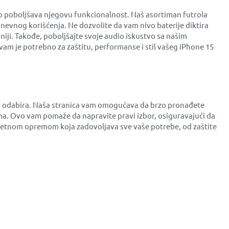
no poboljšava njegovu funkcionalnost. Naš asortiman futrola
dnevnog korišćenja. Ne dozvolite da vam nivo baterije diktira
niji. Takođe, poboljšajte svoje audio iskustvo sa našim
am je potrebno za zaštitu, performanse i stil vašeg iPhone 15
ces odabira. Naša stranica vam omogućava da brzo pronađete
a. Ovo vam pomaže da napravite pravi izbor, osiguravajući da
alitetnom opremom koja zadovoljava sve vaše potrebe, od zaštite