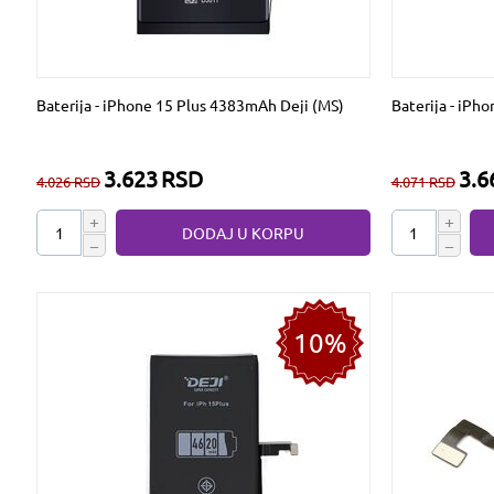
Baterija - iPhone 15 Plus 4383mAh Deji (MS)
Baterija - iPh
3.623
RSD
3.6
4.026
RSD
4.071
RSD
+
+
DODAJ U KORPU
−
−
10%