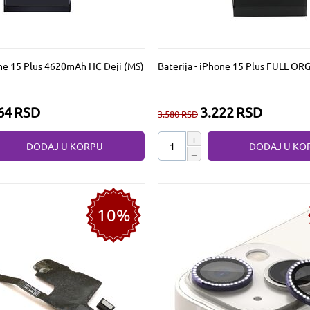
one 15 Plus 4620mAh HC Deji (MS)
Baterija - iPhone 15 Plus FULL OR
64
RSD
3.222
RSD
3.580
RSD
+
DODAJ U KORPU
DODAJ U KO
−
10%