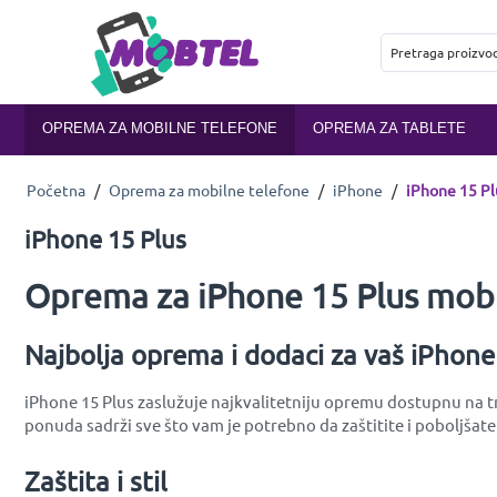
OPREMA ZA MOBILNE TELEFONE
OPREMA ZA TABLETE
Početna
/
Oprema za mobilne telefone
/
iPhone
/
iPhone 15 Pl
iPhone 15 Plus
Oprema za iPhone 15 Plus mobi
Najbolja oprema i dodaci za vaš iPhone
iPhone 15 Plus zaslužuje najkvalitetniju opremu dostupnu na trž
ponuda sadrži sve što vam je potrebno da zaštitite i poboljšate
Zaštita i stil