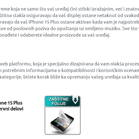
 koja ne samo što vaš uređaj čini stilski izražajnim, već i znat
aštitna stakla osiguravaju da vaš displej ostane netaknut od svako
uravaju da vaš iPhone 15 Plus ostane aktivan kada vam je najpotreb
sve od poslovnih poziva do opuštanja uz omiljenu muziku. Sve što v
nađete i odaberete idealne proizvode za vaš uređaj.
 web platformu, koja je specijalno dizajnirana da vam olakša pro
 potrebnim informacijama o kompatibilnosti i korisničkim ocenam
ne kategorije, bićete korak bliže ka opremanju vašeg uređaja sa kv
one 15 Plus
rvni delovi