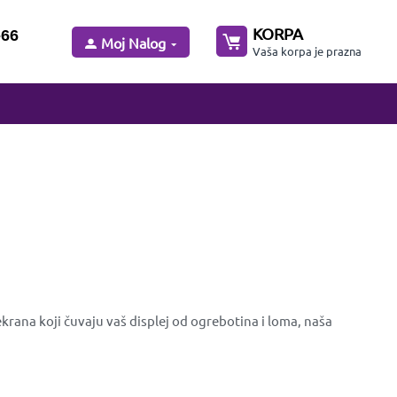
KORPA
-66
Moj Nalog
Vaša korpa je prazna
krana koji čuvaju vaš displej od ogrebotina i loma, naša