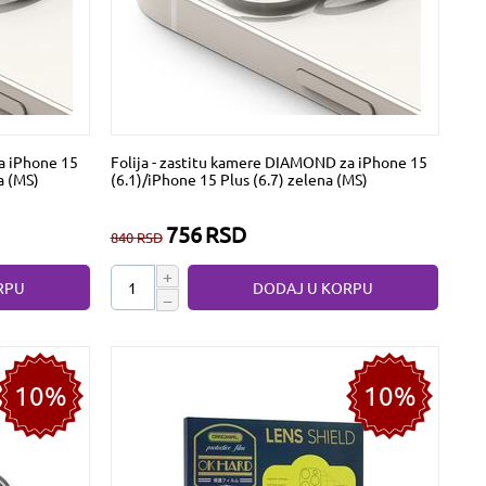
a iPhone 15
Folija - zastitu kamere DIAMOND za iPhone 15
a (MS)
(6.1)/iPhone 15 Plus (6.7) zelena (MS)
756
RSD
840
RSD
+
RPU
DODAJ U KORPU
−
10%
10%