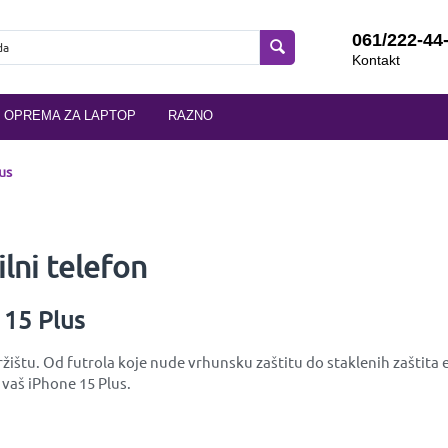
061/222-44
Kontakt
OPREMA ZA LAPTOP
RAZNO
us
lni telefon
 15 Plus
ištu. Od futrola koje nude vrhunsku zaštitu do staklenih zaštita e
 vaš iPhone 15 Plus.