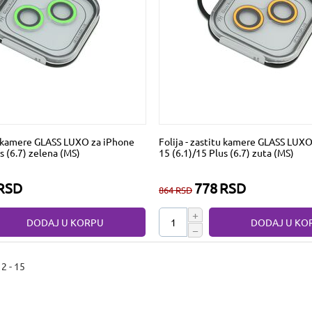
tu kamere GLASS LUXO za iPhone
Folija - zastitu kamere GLASS LUX
s (6.7) zelena (MS)
15 (6.1)/15 Plus (6.7) zuta (MS)
RSD
778
RSD
864
RSD
+
DODAJ U KORPU
DODAJ U KO
−
2 - 15