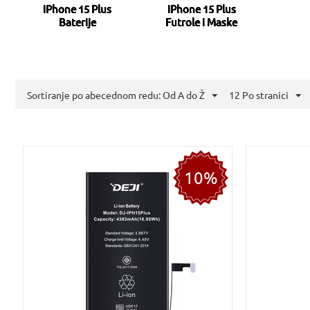
iPhone 15 Plus
iPhone 15 Plus
Baterije
Futrole i Maske
Sortiranje po abecednom redu: Od A do Ž
12 Po stranici
10%