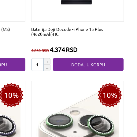
G (MS)
Baterija Deji Decode - iPhone 15 Plus
(4620mAh)HC
4.374
RSD
4.860
RSD
+
RPU
DODAJ U KORPU
−
10%
10%