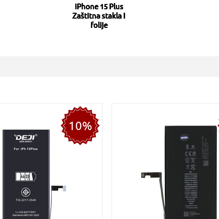
iPhone 15 Plus
Zaštitna stakla I
folije
10%