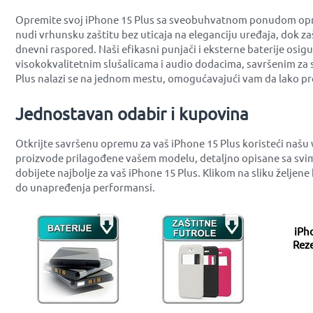
Opremite svoj iPhone 15 Plus sa sveobuhvatnom ponudom opreme
nudi vrhunsku zaštitu bez uticaja na eleganciju uređaja, dok z
dnevni raspored. Naši efikasni punjači i eksterne baterije osig
visokokvalitetnim slušalicama i audio dodacima, savršenim za 
Plus nalazi se na jednom mestu, omogućavajući vam da lako pro
Jednostavan odabir i kupovina
Otkrijte savršenu opremu za vaš iPhone 15 Plus koristeći našu
proizvode prilagođene vašem modelu, detaljno opisane sa svim
dobijete najbolje za vaš iPhone 15 Plus. Klikom na sliku želje
do unapređenja performansi.
iPh
Reze