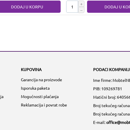
+
DODAJ U KORPU
DODAJ U KO
−
KUPOVINA
PODACI KOMPANIJ
Garancija na proizvode
Ime firme: MobtelN
Isporuka paketa
PIB: 109269781
ja
Mogućnosti plaćanja
Matični broj:
64056
Reklamacija i povrat robe
Broj tekućeg račun
Broj tekućeg račun
E-mail:
office@mobt