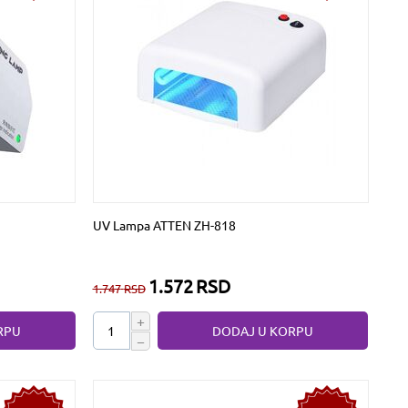
UV Lampa ATTEN ZH-818
1.572
RSD
1.747
RSD
+
RPU
DODAJ U KORPU
−