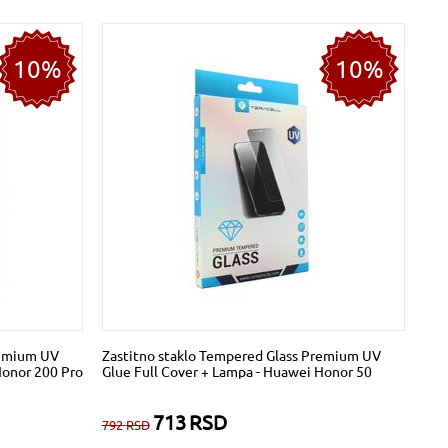
10%
10%
remium UV
Zastitno staklo Tempered Glass Premium UV
Honor 200 Pro
Glue Full Cover + Lampa - Huawei Honor 50
713
RSD
792
RSD