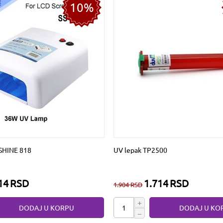
10%
SHINE 818
UV lepak TP2500
14
RSD
1.714
RSD
1.904
RSD
+
DODAJ U KORPU
DODAJ U KO
−