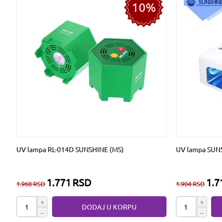
10%
UV lampa RL-014D SUNSHINE (MS)
UV lampa SUN
1.771
RSD
1.7
1.968
RSD
1.904
RSD
+
+
DODAJ U KORPU
−
−