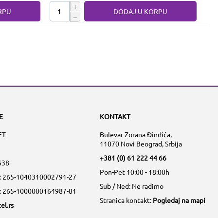
+
RPU
DODAJ U KORPU
−
E
KONTAKT
ET
Bulevar Zorana Đinđića,
11070 Novi Beograd, Srbija
+381 (0) 61 222 44 66
638
Pon-Pet 10:00 - 18:00h
a: 265-1040310002791-27
Sub / Ned: Ne radimo
a: 265-1000000164987-81
Stranica kontakt:
Pogledaj na mapi
el.rs