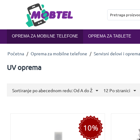
OPREMA ZA MOBILNE TELEFONE
OPREMA ZA TABLETE
Početna
/
Oprema za mobilne telefone
/
Servisni delovi i oprem
UV oprema
Sortiranje po abecednom redu: Od A do Ž
12 Po stranici
10%