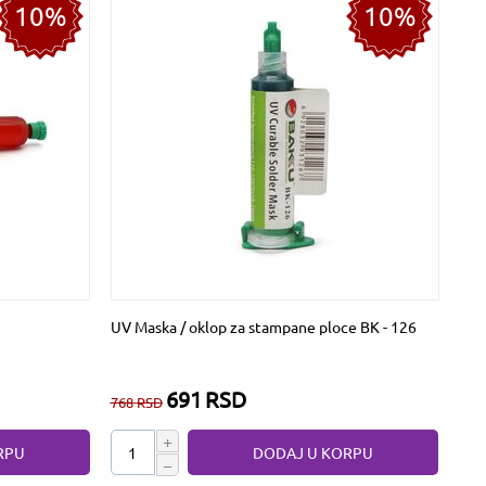
10%
10%
UV Maska / oklop za stampane ploce BK - 126
691
RSD
768
RSD
+
RPU
DODAJ U KORPU
−