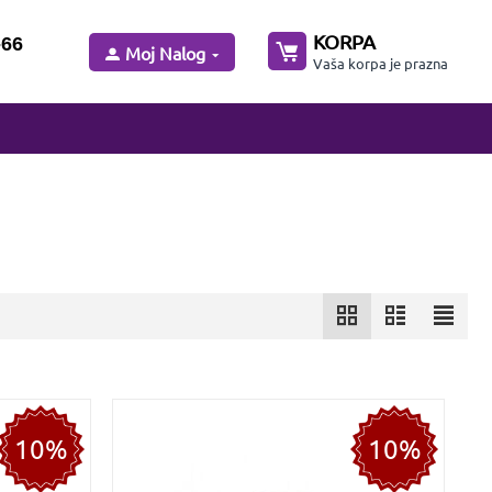
KORPA
-66
Moj Nalog
Vaša korpa je prazna
10%
10%