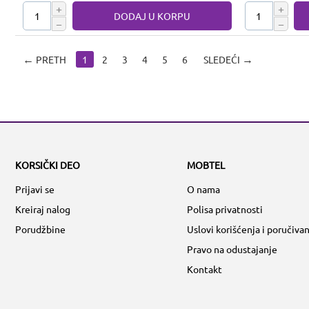
+
+
DODAJ U KORPU
−
−
PRETH
1
2
3
4
5
6
SLEDEĆI
KORSIČKI DEO
MOBTEL
Prijavi se
O nama
Kreiraj nalog
Polisa privatnosti
Porudžbine
Uslovi korišćenja i poručivan
Pravo na odustajanje
Kontakt