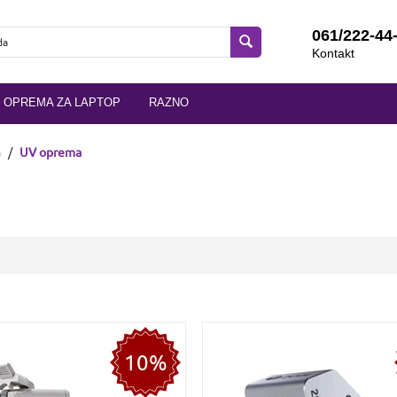
061/222-44
Kontakt
OPREMA ZA LAPTOP
RAZNO
a
/
UV oprema
10%