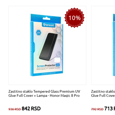
10%
Zastitno staklo Tempered Glass Premium UV
Zastitno stak
Glue Full Cover + Lampa - Honor Magic 8 Pro
Glue Full Cove
842
RSD
713
936
RSD
792
RSD