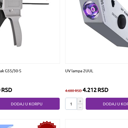
pak G55/30-S
UV lampa 2UUL
0
RSD
4.212
RSD
4.680
RSD
+
DODAJ U KORPU
DODAJ U KO
−