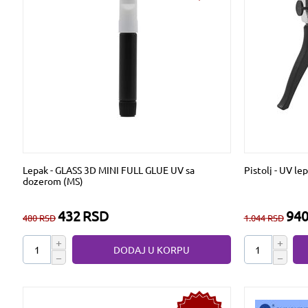
Lepak - GLASS 3D MINI FULL GLUE UV sa
Pistolj - UV le
dozerom (MS)
432
RSD
94
480
RSD
1.044
RSD
+
+
DODAJ U KORPU
−
−