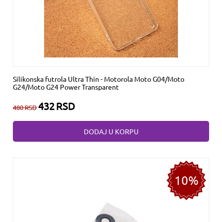
Silikonska futrola Ultra Thin - Motorola Moto G04/Moto
G24/Moto G24 Power Transparent
432
RSD
480
RSD
DODAJ U KORPU
10%