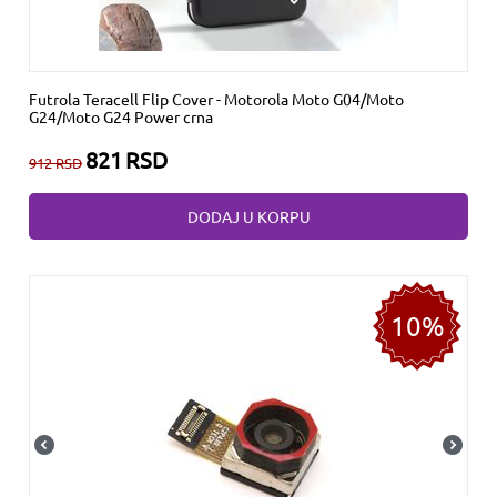
Futrola Teracell Flip Cover - Motorola Moto G04/Moto
G24/Moto G24 Power crna
821
RSD
912
RSD
DODAJ U KORPU
10%