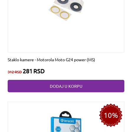
Staklo kamere - Motorola Moto G24 power (MS)
281
RSD
312
RSD
DODAJ U KORPU
10%