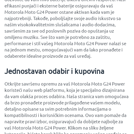
efikasni punjači i eksterne baterije osiguravaju da vaš
Motorola Moto G24 Power ostane aktivan kada vam je
najpotrebniji. Takođe, poboljšajte svoje audio iskustvo sa
našim visokokvalitetnim slušalicama i audio dodacima,
savršenim za sve od poslovnih poziva do opuštanja uz
omiljenu muziku. Sve što vam je potrebno za zaštitu,
performanse i stil vašeg Motorola Moto G24 Power nalazi se
na jednom mestu, omogućavajući vam da lako pronađete i
odaberete idealne proizvode za vaš uređaj.
Jednostavan odabir i kupovina
Otkrijte savršenu opremu za vaš Motorola Moto G24 Power
koristeći našu web platformu, koja je specijalno dizajnirana
da vam olakša proces odabira. Naša stranica vam omogućava
da brzo pronađete proizvode prilagođene vašem modelu,
detaljno opisane sa svim potrebnim informacijama o
kompatibilnosti i korisničkim ocenama. Ovo vam pomaže da
napravite pravi izbor, osiguravajući da dobijete najbolje za
vaš Motorola Moto G24 Power. Klikom na sliku željene
kategorije, bićete korak bliže ka opremanju vašeg uređaja sa