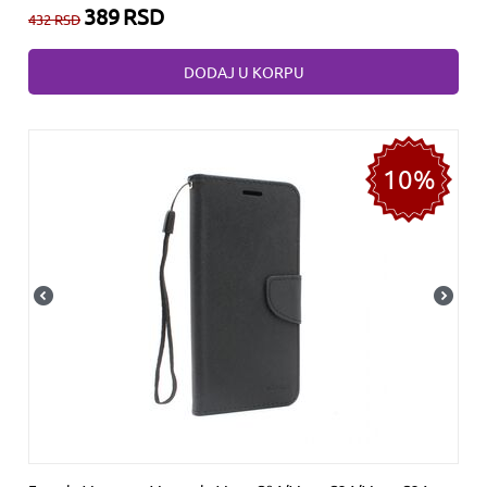
389
RSD
432
RSD
DODAJ U KORPU
10%