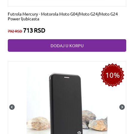
Futrola Mercury - Motorola Moto G04/Moto G24/Moto G24
Power ljubicasta
713
RSD
792
RSD
DODAJ U KORPU
10%