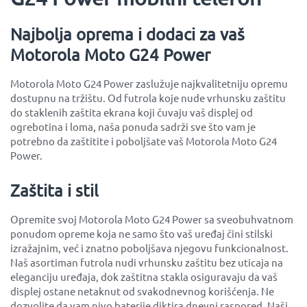
Najbolja oprema i dodaci za vaš
Motorola Moto G24 Power
Motorola Moto G24 Power zaslužuje najkvalitetniju opremu
dostupnu na tržištu. Od futrola koje nude vrhunsku zaštitu
do staklenih zaštita ekrana koji čuvaju vaš displej od
ogrebotina i loma, naša ponuda sadrži sve što vam je
potrebno da zaštitite i poboljšate vaš Motorola Moto G24
Power.
Zaštita i stil
Opremite svoj Motorola Moto G24 Power sa sveobuhvatnom
ponudom opreme koja ne samo što vaš uređaj čini stilski
izražajnim, već i znatno poboljšava njegovu funkcionalnost.
Naš asortiman futrola nudi vrhunsku zaštitu bez uticaja na
eleganciju uređaja, dok zaštitna stakla osiguravaju da vaš
displej ostane netaknut od svakodnevnog korišćenja. Ne
dozvolite da vam nivo baterije diktira dnevni raspored. Naši