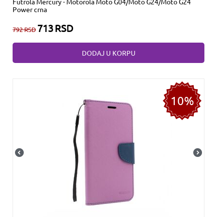
Futrola Mercury - Motorola Moto G04/Moto G24/Moto G24
Power crna
713
RSD
792
RSD
DODAJ U KORPU
10%