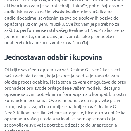
aktivan kada vam je najpotrebniji. Takođe, poboljšajte svoje
audio iskustvo sa našim visokokvalitetnim slušalicama i
audio dodacima, savršenim za sve od poslovnih poziva do
opuštanja uz omiljenu muziku. Sve što vam je potrebno za
zaštitu, performanse i stil vašeg Realme GT Neo2 nalazi se na
jednom mestu, omogućavajući vam da lako pronađete i
odaberete idealne proizvode za vaš uređaj.
Jednostavan odabir i kupovina
Otkrijte savršenu opremu za vaš Realme GT Neo2 koristeći
našu web platformu, koja je specijalno dizajnirana da vam
olakša proces odabira. Naša stranica vam omogućava da brzo
pronađete proizvode prilagođene vašem modelu, detaljno
opisane sa svim potrebnim informacijama o kompatibilnosti i
korisničkim ocenama. Ovo vam pomaže da napravite pravi
izbor, osiguravajući da dobijete najbolje za vaš Realme GT
Neo2. Klikom na sliku željene kategorije, bićete korak bliže ka
opremanju vašeg uređaja sa kvalitetnom opremom koja
zadovoljava sve vaše potrebe, od zaštite do unapređenja
performansi.