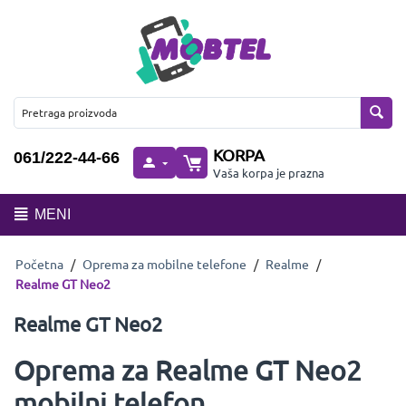
KORPA
061/222-44-66
Vaša korpa je prazna
MENI
Početna
/
Oprema za mobilne telefone
/
Realme
/
Realme GT Neo2
Realme GT Neo2
Oprema za Realme GT Neo2
mobilni telefon