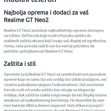
Najbolja oprema i dodaci za vaš
Realme GT Neo2
Realme GT Neo2 zaslužuje najkvalitetniju opremu dostupnu
na tržištu. Od futrola koje nude vrhunsku zaštitu do
staklenih zaštita ekrana koji čuvaju vaš displej od ogrebotina
i loma, naša ponuda sadrži sve što vam je potrebno da
zaštitite i poboljšate vaš Realme GT Neo2.
Zaštita i stil
Opremite svoj Realme GT Neo2 sa sveobuhvatnom ponudom
opreme koja ne samo što vaš uređaj čini stilski izražajnim, već
i znatno poboljšava njegovu funkcionalnost. Naš asortiman
futrola nudi vrhunsku zaštitu bez uticaja na eleganciju
uređaja, dok zaštitna stakla osiguravaju da vaš displej ostane
netaknut od svakodnevnog korišćenja. Ne dozvolite da vam
nivo baterije diktira dnevni raspored. Naši efikasni punjači i
eksterne baterije osiguravaju da vaš Realme GT Neo2 ostane