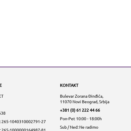
E
KONTAKT
ET
Bulevar Zorana Đinđića,
11070 Novi Beograd, Srbija
+381 (0) 61 222 44 66
638
Pon-Pet 10:00 - 18:00h
a: 265-1040310002791-27
Sub / Ned: Ne radimo
a: 265-1000000164987-81