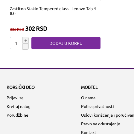
Zastitno Staklo Tempered glass - Lenovo Tab 4
8.0
302
RSD
336
RSD
+
DODAJ U KORPU
−
KORSIČKI DEO
MOBTEL
Prijavi se
O nama
Kreiraj nalog
Polisa privatnosti
Porudžbine
Uslovi korišćenja i poručivan
Pravo na odustajanje
Kontakt