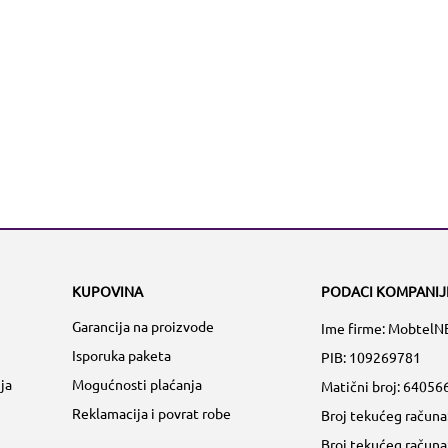
KUPOVINA
PODACI KOMPANIJ
Garancija na proizvode
Ime firme: MobtelN
Isporuka paketa
PIB: 109269781
ja
Mogućnosti plaćanja
Matični broj:
64056
Reklamacija i povrat robe
Broj tekućeg račun
Broj tekućeg račun