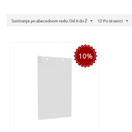
Sortiranje po abecednom redu: Od A do Ž
12 Po stranici
10%