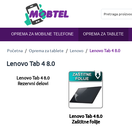
OPREMA ZA MOBILNE TELEFONE
OPREMA ZA TABLETE
Početna
/
Oprema za tablete
/
Lenovo
/
Lenovo Tab 4 8.0
Lenovo Tab 4 8.0
Lenovo Tab 4 8.0
Rezervni delovi
Lenovo Tab 4 8.0
Zaštitne folije