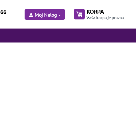
KORPA
-66
Moj Nalog
Vaša korpa je prazna