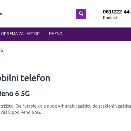
061/222-44
Kontakt
OPREMA ZA LAPTOP
RAZNO
5G
ilni telefon
Reno 6 5G
žištu. Od futrola koje nude vrhunsku zaštitu do staklenih zaštita 
e vaš Oppo Reno 6 5G.