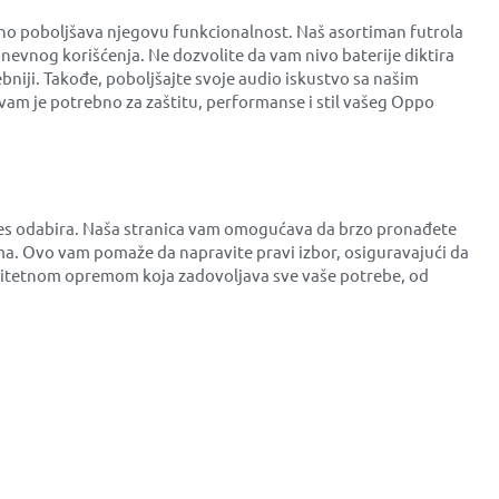
tno poboljšava njegovu funkcionalnost. Naš asortiman futrola
dnevnog korišćenja. Ne dozvolite da vam nivo baterije diktira
bniji. Takođe, poboljšajte svoje audio iskustvo sa našim
vam je potrebno za zaštitu, performanse i stil vašeg Oppo
oces odabira. Naša stranica vam omogućava da brzo pronađete
a. Ovo vam pomaže da napravite pravi izbor, osiguravajući da
valitetnom opremom koja zadovoljava sve vaše potrebe, od