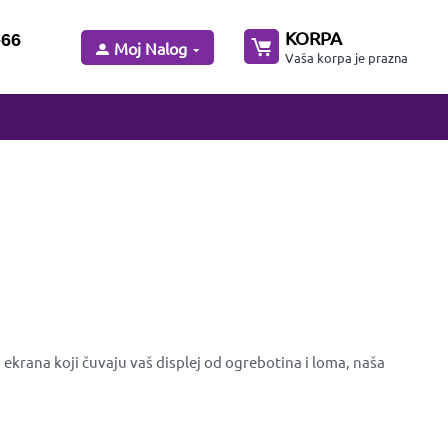
KORPA
-66
Moj Nalog
Vaša korpa je prazna
ekrana koji čuvaju vaš displej od ogrebotina i loma, naša