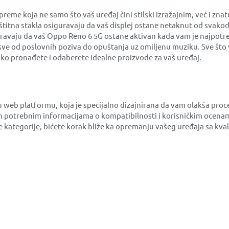
 koja ne samo što vaš uređaj čini stilski izražajnim, već i zna
aštitna stakla osiguravaju da vaš displej ostane netaknut od svako
guravaju da vaš Oppo Reno 6 5G ostane aktivan kada vam je najpotre
sve od poslovnih poziva do opuštanja uz omiljenu muziku. Sve što 
ko pronađete i odaberete idealne proizvode za vaš uređaj.
u web platformu, koja je specijalno dizajnirana da vam olakša pr
 potrebnim informacijama o kompatibilnosti i korisničkim ocenam
ene kategorije, bićete korak bliže ka opremanju vašeg uređaja sa k