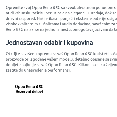
Opremite svoj Oppo Reno 6 5G sa sveobuhvatnom ponudom opreme
nudi vrhunsku zaštitu bez uticaja na eleganciju uređaja, dok z
dnevni raspored. Naši efikasni punjači i eksterne baterije osi
visokokvalitetnim slušalicama i audio dodacima, savršenim za 
Reno 6 5G nalazi se na jednom mestu, omogućavajući vam da la
Jednostavan odabir i kupovina
Otkrijte savršenu opremu za vaš Oppo Reno 6 5G koristeći naš
proizvode prilagođene vašem modelu, detaljno opisane sa svim
dobijete najbolje za vaš Oppo Reno 6 5G. Klikom na sliku želj
zaštite do unapređenja performansi.
Oppo Reno 6 5G
Rezervni delovi