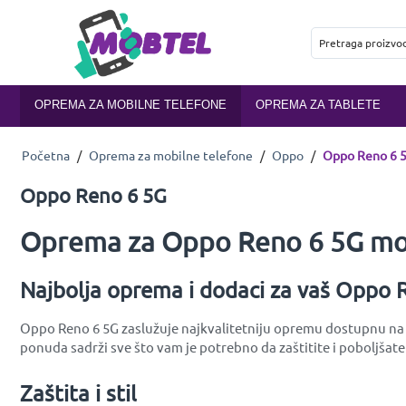
OPREMA ZA MOBILNE TELEFONE
OPREMA ZA TABLETE
Početna
/
Oprema za mobilne telefone
/
Oppo
/
Oppo Reno 6 
Oppo Reno 6 5G
Oprema za Oppo Reno 6 5G mob
Najbolja oprema i dodaci za vaš Oppo 
Oppo Reno 6 5G zaslužuje najkvalitetniju opremu dostupnu na tr
ponuda sadrži sve što vam je potrebno da zaštitite i poboljšat
Zaštita i stil