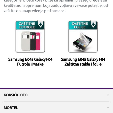
kvalitetnom opremom koja zadovoljava sve vaše potrebe, od
zaštite do unapređenja performansi.
Samsung E045 Galaxy F04
Samsung E045 Galaxy F04
Futrole i Maske
Zaštitna stakla i folije
KORSIČKI DEO
MOBTEL