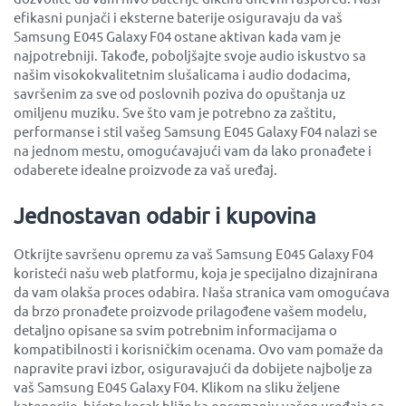
efikasni punjači i eksterne baterije osiguravaju da vaš
Samsung E045 Galaxy F04 ostane aktivan kada vam je
najpotrebniji. Takođe, poboljšajte svoje audio iskustvo sa
našim visokokvalitetnim slušalicama i audio dodacima,
savršenim za sve od poslovnih poziva do opuštanja uz
omiljenu muziku. Sve što vam je potrebno za zaštitu,
performanse i stil vašeg Samsung E045 Galaxy F04 nalazi se
na jednom mestu, omogućavajući vam da lako pronađete i
odaberete idealne proizvode za vaš uređaj.
Jednostavan odabir i kupovina
Otkrijte savršenu opremu za vaš Samsung E045 Galaxy F04
koristeći našu web platformu, koja je specijalno dizajnirana
da vam olakša proces odabira. Naša stranica vam omogućava
da brzo pronađete proizvode prilagođene vašem modelu,
detaljno opisane sa svim potrebnim informacijama o
kompatibilnosti i korisničkim ocenama. Ovo vam pomaže da
napravite pravi izbor, osiguravajući da dobijete najbolje za
vaš Samsung E045 Galaxy F04. Klikom na sliku željene
kategorije, bićete korak bliže ka opremanju vašeg uređaja sa