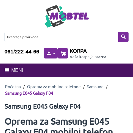
KORPA
061/222-44-66
Vaša korpa je prazna
MENI
Početna
/
Oprema za mobilne telefone
/
Samsung
/
Samsung E045 Galaxy F04
Samsung E045 Galaxy F04
Oprema za Samsung E045
Galaxy F04 mobilni telefon