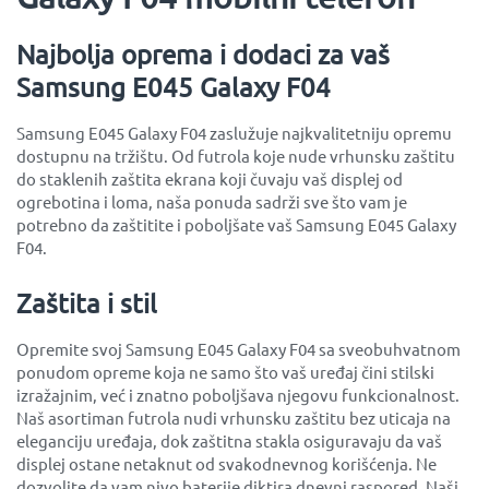
Najbolja oprema i dodaci za vaš
Samsung E045 Galaxy F04
Samsung E045 Galaxy F04 zaslužuje najkvalitetniju opremu
dostupnu na tržištu. Od futrola koje nude vrhunsku zaštitu
do staklenih zaštita ekrana koji čuvaju vaš displej od
ogrebotina i loma, naša ponuda sadrži sve što vam je
potrebno da zaštitite i poboljšate vaš Samsung E045 Galaxy
F04.
Zaštita i stil
Opremite svoj Samsung E045 Galaxy F04 sa sveobuhvatnom
ponudom opreme koja ne samo što vaš uređaj čini stilski
izražajnim, već i znatno poboljšava njegovu funkcionalnost.
Naš asortiman futrola nudi vrhunsku zaštitu bez uticaja na
eleganciju uređaja, dok zaštitna stakla osiguravaju da vaš
displej ostane netaknut od svakodnevnog korišćenja. Ne
dozvolite da vam nivo baterije diktira dnevni raspored. Naši